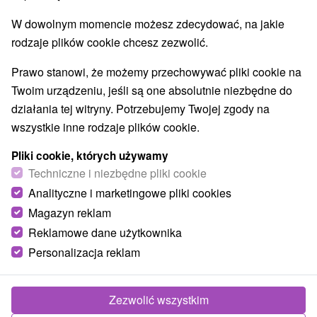
Túry a turistické chodníky
Tarcze
Jaskinie
(8)
(2)
(5)
W dowolnym momencie możesz zdecydować, na jakie
Kolejki linowe
Atrakcje z adrenaliną
(1)
(6)
rodzaje plików cookie chcesz zezwolić.
Atrakcje turystyczne
Muzea i galerie
(16)
(5)
Ogrody zoologiczne i fermy zwierząt
(3)
Prawo stanowi, że możemy przechowywać pliki cookie na
Ogrody botaniczne
Escaperoom
(1)
(3)
Twoim urządzeniu, jeśli są one absolutnie niezbędne do
Jeziora, jeziora, zbiorniki wodne
(6)
działania tej witryny. Potrzebujemy Twojej zgody na
Atrakcje dla dzieci
Zabytki techniki
Pomniki
(31)
(3)
(4)
wszystkie inne rodzaje plików cookie.
Wodospady
Aquaparki, baseny
(2)
(12)
Planetarium i obserwatorium
(2)
Pliki cookie, których używamy
Ośrodki i miasteczka dziecięce
Techniczne i niezbędne pliki cookie
(1)
Analityczne i marketingowe pliki cookies
Magazyn reklam
Wsie i miasta
Reklamowe dane użytkownika
Čičmany
(1)
Strečno
(1)
Personalizacja reklam
Zezwolić wszystkim