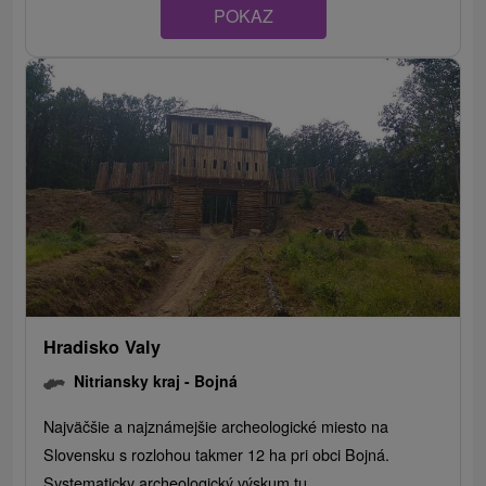
POKAZ
Hradisko Valy
Nitriansky kraj -
Bojná
Najväčšie a najznámejšie archeologické miesto na
Slovensku s rozlohou takmer 12 ha pri obci Bojná.
Systematicky archeologický výskum tu...