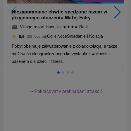
Niezapomniane chwile spędzone razem w
przyjemnym otoczeniu Małej Fatry
Village resort Hanuliak
★
★
★
★
Belá
Od 4 Noce
Śniadanie I Kolacja
8,6
(28 recenzji)
Pobyt obejmuje zakwaterowanie z obiadokolacją, a także
możliwość nieograniczonego korzystania z wellness z
basenem dla dzieci i fitness.
➝ Pokračovať v prehliadaní atrakcií