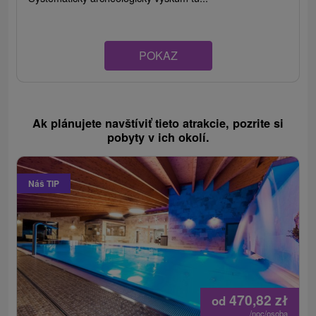
POKAZ
Ak plánujete navštíviť tieto atrakcie, pozrite si
pobyty v ich okolí.
Náš TIP
470,82
zł
od
/noc/osoba