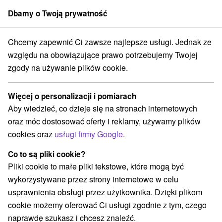
Dbamy o Twoją prywatność
członek grupy
Sorger
Chcemy zapewnić Ci zawsze najlepsze usługi. Jednak ze
Atrakcje na Słowacji
Skanseny
Považie
względu na obowiązujące prawo potrzebujemy Twojej
zgody na używanie plików cookie.
Skanseny Považie
Więcej o personalizacji i pomiarach
Kategorie
Aby wiedzieć, co dzieje się na stronach internetowych
oraz móc dostosować oferty i reklamy, używamy plików
Wszystkie kategorie
Miejsca sakralne
(5)
cookies oraz
usługi firmy Google
.
Wieże obserwacyjne i chodniki
(15)
Zamki, pałace, ruiny
Sporty
Jazda konna
(16)
(5)
(1)
Co to są pliki cookie?
Skanseny
Teatry
Chaty górskie
Zamki
(3)
(3)
(2)
(6)
Pliki cookie to małe pliki tekstowe, które mogą być
Areny laserowe i paintball
Rafting, rafting, rafting
(2)
(2)
wykorzystywane przez strony internetowe w celu
Obiekty architektoniczne
(2)
usprawnienia obsługi przez użytkownika. Dzięki plikom
Parki miejskie i zamkowe
Źródła
(1)
(6)
cookie możemy oferować Ci usługi zgodnie z tym, czego
Pola golfowe
Tory gokartowe
(4)
(2)
naprawdę szukasz i chcesz znaleźć.