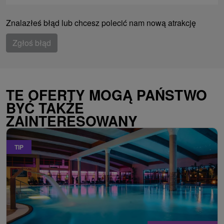
Znalazłeś błąd lub chcesz polecić nam nową atrakcję
Zgłoś błąd
TE OFERTY MOGĄ PAŃSTWO
BYĆ TAKŻE
ZAINTERESOWANY
TIP