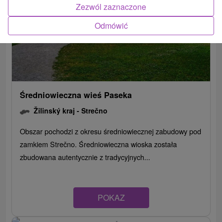
Zezwól zaznaczone
Odmówić
Średniowieczna wieś Paseka
Žilinský kraj -
Strečno
Obszar pochodzi z okresu średniowiecznej zabudowy pod
zamkiem Strečno. Średniowieczna wioska została
zbudowana autentycznie z tradycyjnych...
POKAZ