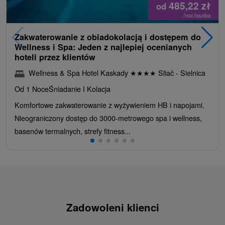
485,22
zł
od
/noc/osoba
Zakwaterowanie z obiadokolacją i dostępem do
Wellness i Spa: Jeden z najlepiej ocenianych
hoteli przez klientów
Wellness & Spa Hotel Kaskady
★
★
★
★
Sliač - Sielnica
Od 1 Noce
Śniadanie I Kolacja
Komfortowe zakwaterowanie z wyżywieniem HB i napojami.
Nieograniczony dostęp do 3000-metrowego spa i wellness,
basenów termalnych, strefy fitness...
Zadowoleni klienci