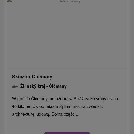
Skičzen Čičmany
Žilinský kraj -
Čičmany
W gminie Čičmany, położonej w Strážovské vrchy około
40 kilometrów od miasta Żylina, można zwiedzić
architekturę ludową. Dolna część...