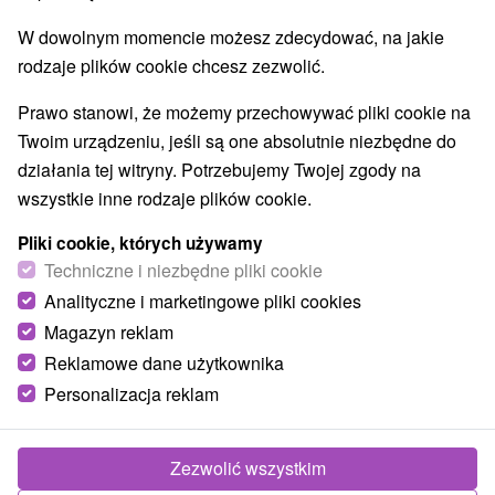
W dowolnym momencie możesz zdecydować, na jakie
rodzaje plików cookie chcesz zezwolić.
Prawo stanowi, że możemy przechowywać pliki cookie na
Twoim urządzeniu, jeśli są one absolutnie niezbędne do
działania tej witryny. Potrzebujemy Twojej zgody na
wszystkie inne rodzaje plików cookie.
Pliki cookie, których używamy
Techniczne i niezbędne pliki cookie
© OpenStreetMap
Analityczne i marketingowe pliki cookies
Magazyn reklam
Region turystyczny
Východné Slovensko, Spiš, Košický kraj, Slovenský Raj
Reklamowe dane użytkownika
Personalizacja reklam
Znalazłeś błąd lub chcesz polecić nam nową atrakcję
Zgłoś błąd
Zezwolić wszystkim