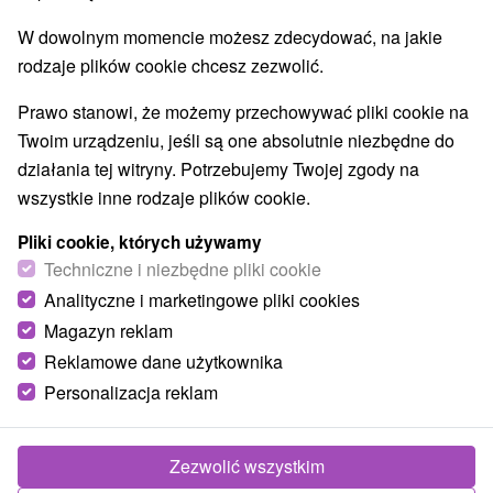
Miejsca sakralne
Źródła
Pola golfowe
(3)
(1)
(2)
W dowolnym momencie możesz zdecydować, na jakie
Szlaki winne
(1)
rodzaje plików cookie chcesz zezwolić.
Wsie i miasta
Prawo stanowi, że możemy przechowywać pliki cookie na
Twoim urządzeniu, jeśli są one absolutnie niezbędne do
Prietrž
(1)
Skalica
(1)
działania tej witryny. Potrzebujemy Twojej zgody na
wszystkie inne rodzaje plików cookie.
Pliki cookie, których używamy
Techniczne i niezbędne pliki cookie
Analityczne i marketingowe pliki cookies
Magazyn reklam
Reklamowe dane użytkownika
Personalizacja reklam
Zezwolić wszystkim
Rotunda sv. Juraja Skalica