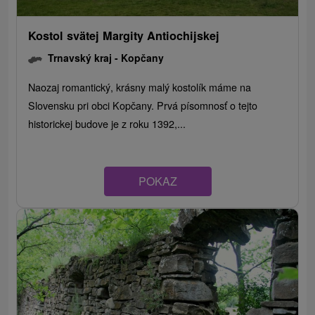
Kostol svätej Margity Antiochijskej
Trnavský kraj -
Kopčany
Naozaj romantický, krásny malý kostolík máme na
Slovensku pri obci Kopčany. Prvá písomnosť o tejto
historickej budove je z roku 1392,...
POKAZ