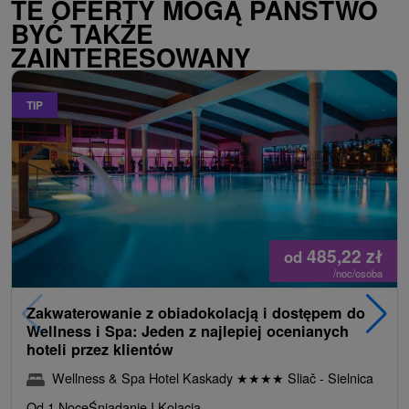
TE OFERTY MOGĄ PAŃSTWO
BYĆ TAKŻE
ZAINTERESOWANY
TIP
485,22
zł
od
/noc/osoba
Zakwaterowanie z obiadokolacją i dostępem do
Wellness i Spa: Jeden z najlepiej ocenianych
hoteli przez klientów
Wellness & Spa Hotel Kaskady
★
★
★
★
Sliač - Sielnica
Od 1 Noce
Śniadanie I Kolacja