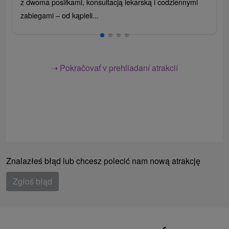
z dwoma posiłkami, konsultacją lekarską i codziennymi
zabiegami – od kąpieli...
➝ Pokračovať v prehliadaní atrakcií
Znalazłeś błąd lub chcesz polecić nam nową atrakcję
Zgłoś błąd