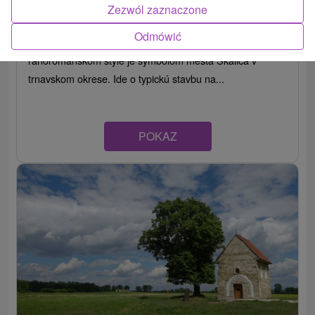
Zezwól zaznaczone
Trnavský kraj -
Skalica
Odmówić
Národná kultúrna pamiatka. Rotunda postavená v
ranorománskom štýle je symbolom mesta Skalica v
trnavskom okrese. Ide o typickú stavbu na...
POKAZ