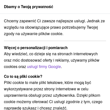
Dbamy o Twoją prywatność
członek grupy
Sorger
Chcemy zapewnić Ci zawsze najlepsze usługi. Jednak ze
Atrakcje na Słowacji
Miejsca sakralne
Chvojnická pahorkatina
względu na obowiązujące prawo potrzebujemy Twojej
zgody na używanie plików cookie.
Miejsca sakralne Chvojnická
pahorkatina
Więcej o personalizacji i pomiarach
Aby wiedzieć, co dzieje się na stronach internetowych
Kategorie
oraz móc dostosować oferty i reklamy, używamy plików
cookies oraz
usługi firmy Google
.
Wszystkie kategorie
Jeziora, jeziora, zbiorniki wodne
(1)
Co to są pliki cookie?
Atrakcje turystyczne
Muzea i galerie
(3)
(2)
Pliki cookie to małe pliki tekstowe, które mogą być
Atrakcje dla dzieci
Zabytki techniki
(1)
(4)
wykorzystywane przez strony internetowe w celu
Wieże obserwacyjne i chodniki
(2)
usprawnienia obsługi przez użytkownika. Dzięki plikom
Zamki, pałace, ruiny
(2)
cookie możemy oferować Ci usługi zgodnie z tym, czego
Loty widokowe i rejsy wycieczkowe
(1)
naprawdę szukasz i chcesz znaleźć.