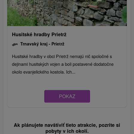
Husitské hradby Prietrž
Trnavský kraj -
Prietrž
Husitské hradby v obci Prietrž nemajú nič spoločné s
dejinami husitských vojen a boli postavené dodatočne
okolo evanjelického kostola. Ich...
POKAZ
Ak plánujete navštíviť tieto atrakcie, pozrite si
pobyty v ich okolí.