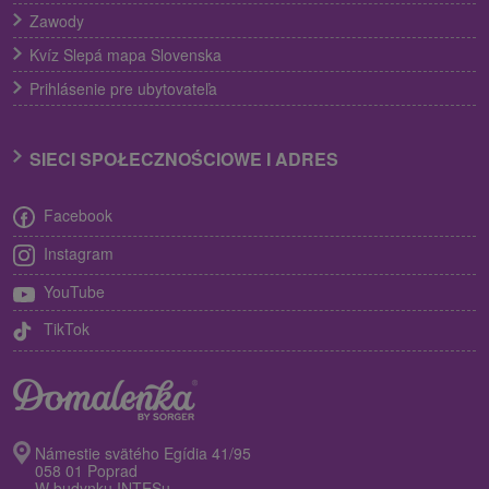
Zawody
Kvíz Slepá mapa Slovenska
Prihlásenie pre ubytovateľa
SIECI SPOŁECZNOŚCIOWE I ADRES
Facebook
Instagram
YouTube
TikTok
Námestie svätého Egídia 41/95
058 01 Poprad
W budynku INTESu