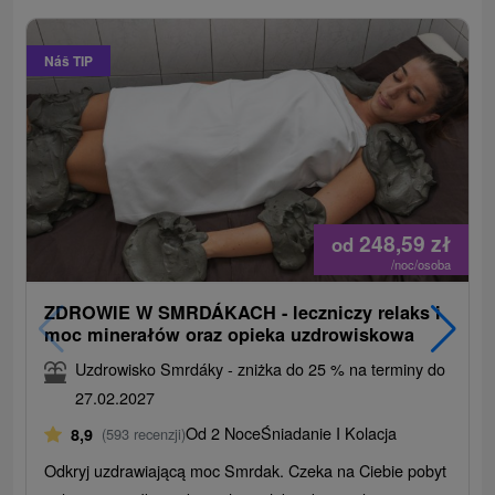
Náš TIP
248,59
zł
od
/noc/osoba
ZDROWIE W SMRDÁKACH - leczniczy relaks i
moc minerałów oraz opieka uzdrowiskowa
Uzdrowisko Smrdáky - zniżka do 25 % na terminy do
27.02.2027
Od 2 Noce
Śniadanie I Kolacja
8,9
(593 recenzji)
Odkryj uzdrawiającą moc Smrdak. Czeka na Ciebie pobyt