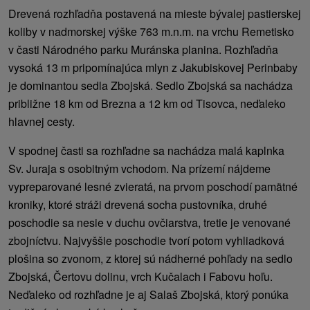
Drevená rozhľadňa postavená na mieste bývalej pastierskej
koliby v nadmorskej výške 763 m.n.m. na vrchu Remetisko
v časti Národného parku Muránska planina. Rozhľadňa
vysoká 13 m pripomínajúca mlyn z Jakubiskovej Perinbaby
je dominantou sedla Zbojská
Sedlo Zbojská sa nachádza
.
približne 18 km od Brezna a 12 km od Tisovca, neďaleko
hlavnej cesty.
V spodnej časti sa rozhľadne sa nachádza malá kaplnka
Sv. Juraja s osobitným vchodom. Na prízemí nájdeme
vypreparované lesné zvieratá, na prvom poschodí pamätné
kroniky, ktoré stráži drevená socha pustovníka, druhé
poschodie sa nesie v duchu ovčiarstva, tretie je venované
zbojníctvu. Najvyššie poschodie tvorí potom vyhliadková
plošina so zvonom, z ktorej sú nádherné pohľady na sedlo
Zbojská, Čertovu dolinu, vrch Kučalach i Fabovu hoľu.
Neďaleko od rozhľadne je aj Salaš Zbojská, ktorý ponúka