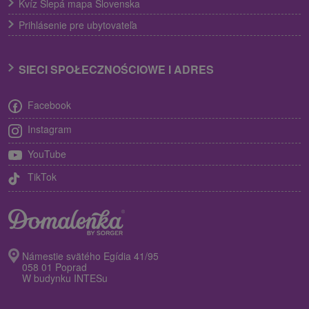
Kvíz Slepá mapa Slovenska
Prihlásenie pre ubytovateľa
SIECI SPOŁECZNOŚCIOWE I ADRES
Facebook
Instagram
YouTube
TikTok
Námestie svätého Egídia 41/95
058 01 Poprad
W budynku INTESu