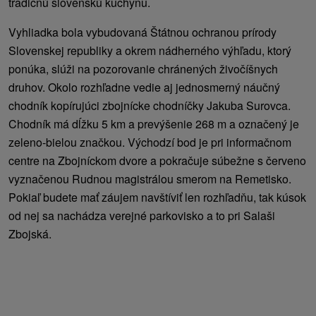
tradičnú slovenskú kuchyňu.
Vyhliadka bola vybudovaná Štátnou ochranou prírody
Slovenskej republiky a okrem nádherného výhľadu, ktorý
ponúka, slúži na pozorovanie chránených živočíšnych
druhov. Okolo rozhľadne vedie aj jednosmerný náučný
chodník kopírujúci zbojnícke chodníčky Jakuba Surovca.
Chodník má dĺžku 5 km a prevýšenie 268 m a označený je
zeleno-bielou značkou. Východzí bod je pri informačnom
centre na Zbojníckom dvore a pokračuje súbežne s červeno
vyznačenou Rudnou magistrálou smerom na Remetisko.
Pokiaľ budete mať záujem navštíviť len rozhľadňu, tak kúsok
od nej sa nachádza verejné parkovisko a to pri Salaši
Zbojská.