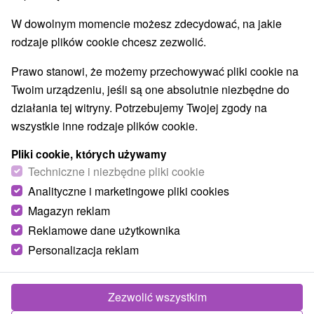
W dowolnym momencie możesz zdecydować, na jakie
rodzaje plików cookie chcesz zezwolić.
Prawo stanowi, że możemy przechowywać pliki cookie na
Twoim urządzeniu, jeśli są one absolutnie niezbędne do
działania tej witryny. Potrzebujemy Twojej zgody na
wszystkie inne rodzaje plików cookie.
Pliki cookie, których używamy
© OpenStreetMap
Techniczne i niezbędne pliki cookie
Region turystyczny
Analityczne i marketingowe pliki cookies
Stredné Slovensko, Horehronie, Chopok, Chopok Juh,
Magazyn reklam
Banskobystrický kraj, Slovenské rudohorie, Veporské vrchy,
Reklamowe dane użytkownika
Muránska planina
Personalizacja reklam
Znalazłeś błąd lub chcesz polecić nam nową atrakcję
Zezwolić wszystkim
Zgłoś błąd