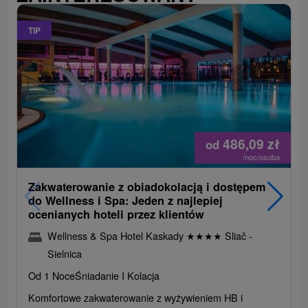
TIP
486,09
zł
od
/noc/osoba
Zakwaterowanie z obiadokolacją i dostępem
do Wellness i Spa: Jeden z najlepiej
ocenianych hoteli przez klientów
Wellness & Spa Hotel Kaskady
★
★
★
★
Sliač -
Sielnica
Od 1 Noce
Śniadanie I Kolacja
Komfortowe zakwaterowanie z wyżywieniem HB i