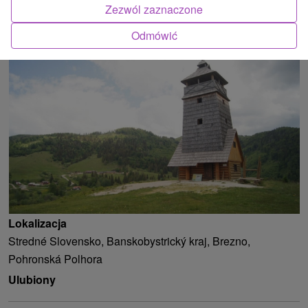
Zezwól zaznaczone
Odmówić
ATRAKCJĄ
Lokalizacja
Stredné Slovensko, Banskobystrický kraj, Brezno,
Pohronská Polhora
Ulubiony