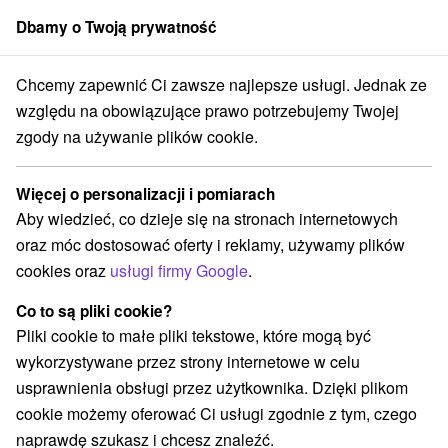
Dbamy o Twoją prywatność
członek grupy
Sorger
Chcemy zapewnić Ci zawsze najlepsze usługi. Jednak ze
ko
Banskobystrický kraj
Pohronská Polhora
Rozhľadňa Zbojská
względu na obowiązujące prawo potrzebujemy Twojej
zgody na używanie plików cookie.
Rozhľadňa Zbojská
Więcej o personalizacji i pomiarach
Wyświetl stronę internetową
Przejdź do
Aby wiedzieć, co dzieje się na stronach internetowych
oraz móc dostosować oferty i reklamy, używamy plików
Opinii Google
cookies oraz
usługi firmy Google
.
Pohronská Polhora
GPS:
980 61 Tisovec
N +48° 44' 56.49''
Co to są pliki cookie?
E +19° 50' 28.47''
Pliki cookie to małe pliki tekstowe, które mogą być
wykorzystywane przez strony internetowe w celu
usprawnienia obsługi przez użytkownika. Dzięki plikom
cookie możemy oferować Ci usługi zgodnie z tym, czego
naprawdę szukasz i chcesz znaleźć.