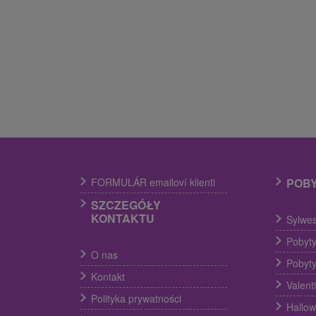
FORMULÁR emailoví klienti
POB
SZCZEGÓŁY
KONTAKTU
Sylwes
Pobyty
O nas
Pobyty
Kontakt
Valent
Polityka prywatności
Hallow