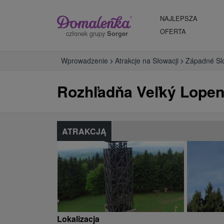
NAJLEPSZA
OFERTA
członek grupy
Sorger
Wprowadzenie
Atrakcje na Słowacji
Západné Sl
Rozhľadňa Veľký Lopen
ATRAKCJĄ
Lokalizacja