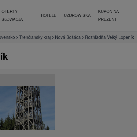
OFERTY
KUPON NA
HOTELE
UZDROWISKA
SŁOWACJA
PREZENT
ovensko
Trenčiansky kraj
Nová Bošáca
Rozhľadňa Veľký Lopeník
ík