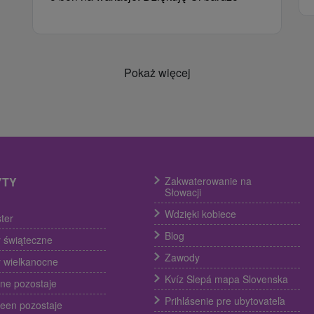
Pokaż więcej
YTY
Zakwaterowanie na
Słowacji
Wdzięki kobiece
ter
Blog
 świąteczne
Zawody
 wielkanocne
Kvíz Slepá mapa Slovenska
ine pozostaje
Prihlásenie pre ubytovateľa
een pozostaje