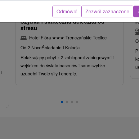
oba
/noc/osoba
Odmówić
Zezwól zaznaczone
Intensywny pobyt MINI RELAX:
P
n
Szybka i skuteczna ucieczka od
r
stresu
Hotel Flóra
★
★
★
Trenczańskie Teplice
O
Od 2 Noce
Śniadanie I Kolacja
P
Relaksujący pobyt z 2 zabiegami zabiegowymi i
k
wejściem do świata basenów i saun szybko
u
i
uzupełni Twoje siły i energię.
,