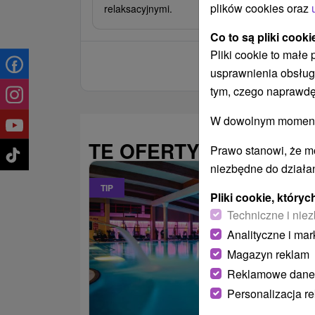
plików cookies oraz
relaksacyjnymi.
Co to są pliki cooki
Pliki cookie to małe
usprawnienia obsług
tym, czego naprawdę
W dowolnym momencie
TE OFERTY MOGĄ PAŃ
Prawo stanowi, że m
niezbędne do działan
TIP
Pliki cookie, któr
Techniczne i niez
Analityczne i mar
Magazyn reklam
Reklamowe dane
Personalizacja r
485,22
od