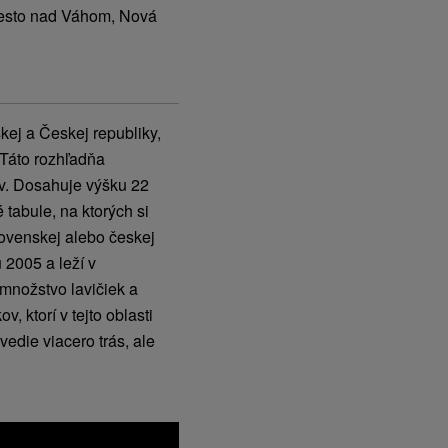
Mesto nad Váhom, Nová
ej a Českej republiky,
 Táto rozhľadňa
v. Dosahuje výšku 22
tabule, na ktorých si
lovenskej alebo českej
 2005 a leží v
množstvo lavičiek a
 ktorí v tejto oblasti
vedie viacero trás, ale