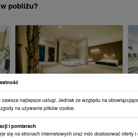
 w pobliżu?
watność
Jazda wellness dla kobiet lub
W
mężczyzn
j
zawsze najlepsze usługi. Jednak ze względu na obowiązując
 zgody na używanie plików cookie.
Zrelaksuj się w gronie przyjaciół i połącz zabawę
Ci
ą
z relaksem – basen, świat saun, fitness i pyszne
ma
acji i pomiarach
półpensjonaty. Uzdrowisko wprowadzą Cię na
św
eje się na stronach internetowych oraz móc dostosować oferty 
właściwą falę relaksu.
na