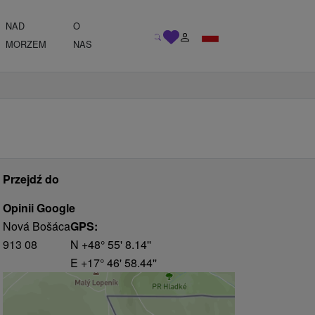
NAD
O
MORZEM
NAS
Przejdź do
Opinii Google
Nová Bošáca
GPS:
913 08
N +48° 55' 8.14''
E +17° 46' 58.44''