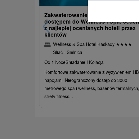
/noc/os
Zakwaterowanie z obiadokolacją i
dostępem do Wellness i Spa: Jede
z najlepiej ocenianych hoteli przez
klientów
Wellness & Spa Hotel Kaskady
★
★
★
★
Sliač - Sielnica
Od 1 Noce
Śniadanie I Kolacja
Komfortowe zakwaterowanie z wyżywieniem HB 
napojami. Nieograniczony dostęp do 3000-
metrowego spa i wellness, basenów termalnych
strefy fitness...