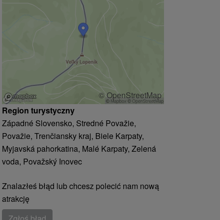
© OpenStreetMap
Region turystyczny
Západné Slovensko, Stredné Považie,
Považie, Trenčiansky kraj, Biele Karpaty,
Myjavská pahorkatina, Malé Karpaty, Zelená
voda, Považský Inovec
Znalazłeś błąd lub chcesz polecić nam nową
atrakcję
Zgłoś błąd