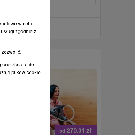
ernetowe w celu
 usługi zgodnie z
 zezwolić.
WANY
ą one absolutnie
dzaje plików cookie.
270,31
zł
od