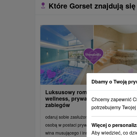
Które Gorset znajdują się
Dbamy o Twoją pry
Luksusowy romans z dostępem do
wellness, prywatnego jacuzzi i
Chcemy zapewnić Ci 
zabiegów
potrzebujemy Twojej
odaruj sobie zasłużony wypoczynek z ukochan
Więcej o personaliz
osobą w postaci prywatnego jacuzzi z lampką
Aby wiedzieć, co dzi
wina musującego i innymi zabiegami