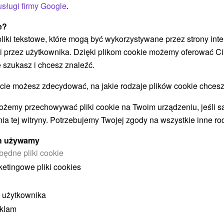
usługi firmy Google
.
e?
 pliki tekstowe, które mogą być wykorzystywane przez strony int
Załaduj więcej
i przez użytkownika. Dzięki plikom cookie możemy oferować Ci
 szukasz i chcesz znaleźć.
 możesz zdecydować, na jakie rodzaje plików cookie chcesz
STWO BYĆ TAKŻE ZAINTERESO
ożemy przechowywać pliki cookie na Twoim urządzeniu, jeśli s
ia tej witryny. Potrzebujemy Twojej zgody na wszystkie inne ro
ych używamy
będne pliki cookie
ketingowe pliki cookies
 użytkownika
eklam
zł
404,70
zł
od