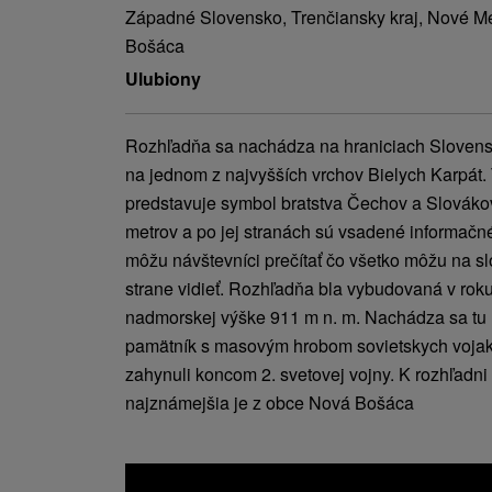
Západné Slovensko, Trenčiansky kraj, Nové 
Bošáca
Ulubiony
Rozhľadňa sa nachádza na hraniciach Slovensk
na jednom z najvyšších vrchov Bielych Karpát.
predstavuje symbol bratstva Čechov a Slováko
metrov a po jej stranách sú vsadené informačné 
môžu návštevníci prečítať čo všetko môžu na s
strane vidieť. Rozhľadňa bla vybudovaná v roku
nadmorskej výške 911 m n. m. Nachádza sa tu 
pamätník s masovým hrobom sovietskych vojakov,
zahynuli koncom 2. svetovej vojny. K rozhľadni 
najznámejšia je z obce Nová Bošáca