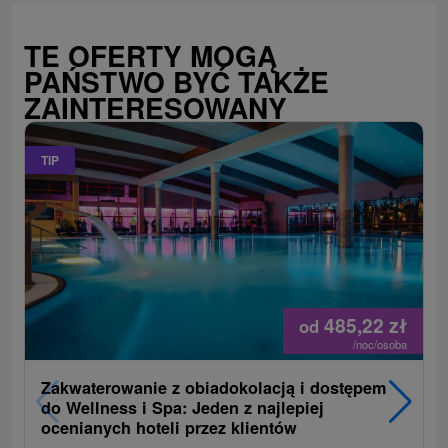
TE OFERTY MOGĄ
PAŃSTWO BYĆ TAKŻE
ZAINTERESOWANY
TIP
485,22
zł
od
/noc/osoba
Zakwaterowanie z obiadokolacją i dostępem
do Wellness i Spa: Jeden z najlepiej
ocenianych hoteli przez klientów