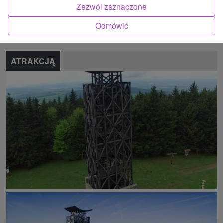
Znalazłeś błąd lub chcesz polecić nam nową atrakcję
Zezwól zaznaczone
Zgłoś błąd
Odmówić
ATRAKCJĄ