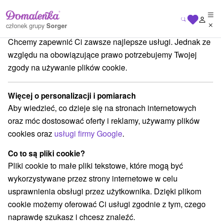
Dbamy o Twoją prywatność
członek grupy
Sorger
Chcemy zapewnić Ci zawsze najlepsze usługi. Jednak ze
vensko
Trenčiansky kraj
Nová Bošáca
Rozhľadňa Veľký Lopeník
względu na obowiązujące prawo potrzebujemy Twojej
zgody na używanie plików cookie.
Rozhľadňa Veľký Lopeník
Więcej o personalizacji i pomiarach
Wyświetl stronę internetową
Przejdź do
Aby wiedzieć, co dzieje się na stronach internetowych
oraz móc dostosować oferty i reklamy, używamy plików
cookies oraz
usługi firmy Google
.
+420 57 264 69 00
ou@obec-lopenik.cz
Co to są pliki cookie?
Opinii Google
Pliki cookie to małe pliki tekstowe, które mogą być
687 67 Lopeník
GPS:
wykorzystywane przez strony internetowe w celu
N +48° 55' 0.57''
usprawnienia obsługi przez użytkownika. Dzięki plikom
E +17° 46' 57.55''
cookie możemy oferować Ci usługi zgodnie z tym, czego
naprawdę szukasz i chcesz znaleźć.