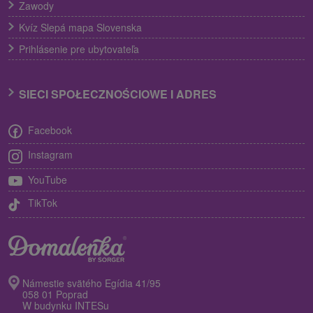
Zawody
Kvíz Slepá mapa Slovenska
Prihlásenie pre ubytovateľa
SIECI SPOŁECZNOŚCIOWE I ADRES
Facebook
Instagram
YouTube
TikTok
Námestie svätého Egídia 41/95
058 01 Poprad
W budynku INTESu