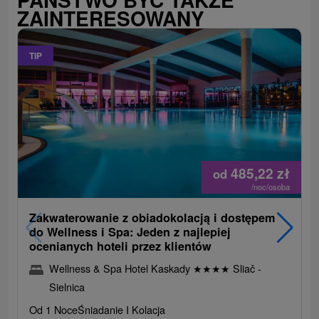
ZAINTERESOWANY
TIP
485,22
zł
od
/noc/osoba
Zakwaterowanie z obiadokolacją i dostępem
do Wellness i Spa: Jeden z najlepiej
ocenianych hoteli przez klientów
Wellness & Spa Hotel Kaskady
★
★
★
★
Sliač -
Sielnica
Od 1 Noce
Śniadanie I Kolacja