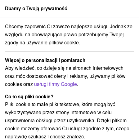
Dbamy o Twoją prywatność
członek grupy
Sorger
Chcemy zapewnić Ci zawsze najlepsze usługi. Jednak ze
 Slovensko
Košický kraj
Betliar
Park przyrodniczy dworu Betliar
względu na obowiązujące prawo potrzebujemy Twojej
zgody na używanie plików cookie.
Park przyrodniczy dworu Betliar
Więcej o personalizacji i pomiarach
Wyświetl stronę internetową
Przejdź do
Aby wiedzieć, co dzieje się na stronach internetowych
oraz móc dostosować oferty i reklamy, używamy plików
cookies oraz
usługi firmy Google
.
+421 58 798 31 97
betliar@snm.sk
Co to są pliki cookie?
Facebook
Pliki cookie to małe pliki tekstowe, które mogą być
wykorzystywane przez strony internetowe w celu
Opinii Google
usprawnienia obsługi przez użytkownika. Dzięki plikom
Kaštieľná 6
GPS:
cookie możemy oferować Ci usługi zgodnie z tym, czego
049 21 Betliar
N +48° 42' 22.69''
naprawdę szukasz i chcesz znaleźć.
E +20° 30' 37.47''