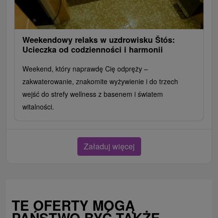
Weekendowy relaks w uzdrowisku Štós:
Ucieczka od codzienności i harmonii
Weekend, który naprawdę Cię odpręży –
zakwaterowanie, znakomite wyżywienie i do trzech
wejść do strefy wellness z basenem i światem
witalności.
Załaduj więcej
TE OFERTY MOGĄ
PAŃSTWO BYĆ TAKŻE