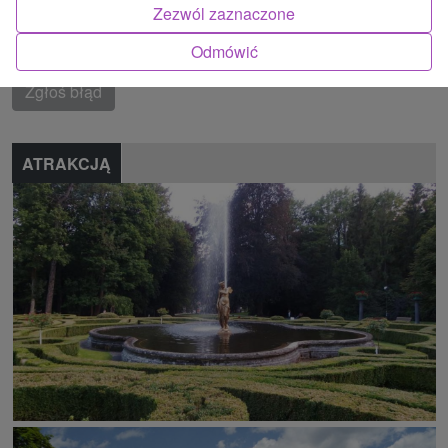
vrchy
Zezwól zaznaczone
Znalazłeś błąd lub chcesz polecić nam nową atrakcję
Odmówić
Zgłoś błąd
ATRAKCJĄ