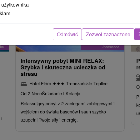
 użytkownika
eklam
Odmówić
Zezwól zaznaczone
zł
405,43
zł
od
oba
/noc/osoba
Intensywny pobyt MINI RELAX:
P
n
Szybka i skuteczna ucieczka od
r
stresu
Hotel Flóra
★
★
★
Trenczańskie Teplice
O
Od 2 Noce
Śniadanie I Kolacja
P
Relaksujący pobyt z 2 zabiegami zabiegowymi i
k
wejściem do świata basenów i saun szybko
u
i
uzupełni Twoje siły i energię.
,