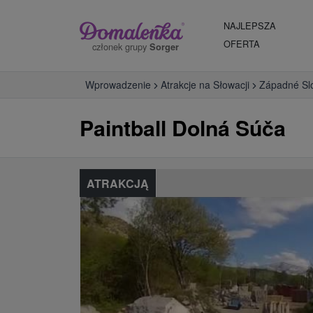
NAJLEPSZA
OFERTA
członek grupy
Sorger
Wprowadzenie
Atrakcje na Słowacji
Západné Sl
Paintball Dolná Súča
ATRAKCJĄ