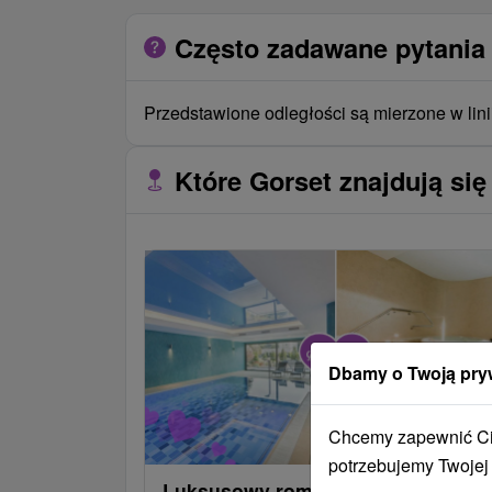
Często zadawane pytania 
Przedstawione odległości są mierzone w lini
Które Gorset znajdują się
Dbamy o Twoją pry
Chcemy zapewnić Ci 
potrzebujemy Twojej
Luksusowy romans z dostępem do