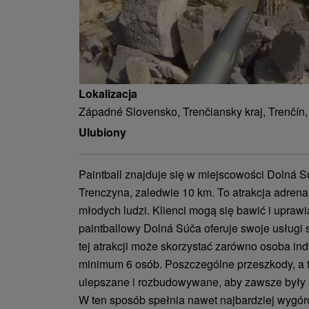
Lokalizacja
Západné Slovensko, Trenčiansky kraj, Trenčín
Ulubiony
Paintball znajduje się w miejscowości Dolná S
Trenczyna, zaledwie 10 km. To atrakcja adren
młodych ludzi. Klienci mogą się bawić i uprawi
paintballowy Dolná Súča oferuje swoje usługi s
tej atrakcji może skorzystać zarówno osoba ind
minimum 6 osób. Poszczególne przeszkody, a t
ulepszane i rozbudowywane, aby zawsze były a
W ten sposób spełnia nawet najbardziej wyg