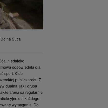
, Dolná Súča
úča, niedaleko
alinowa odpowiednia dla
ać sport. Klub
zerokiej publiczności. Z
ywidualna, jak i grupa
akże arena są regularnie
trakcyjne dla każdego.
órowane wymagania. Do