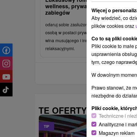
wellness, prywatnego jacuzzi i
Więcej o personaliz
zabiegów
Aby wiedzieć, co dzi
odaruj sobie zasłużony wypoczynek z ukochan
plików cookies oraz
osobą w postaci prywatnego jacuzzi z lampką
Co to są pliki cooki
wina musującego i innymi zabiegami
Pliki cookie to małe
relaksacyjnymi.
usprawnienia obsług
tym, czego naprawdę
W dowolnym momencie
Prawo stanowi, że m
niezbędne do działan
TE OFERTY MOGĄ PAŃ
Pliki cookie, któr
Techniczne i niez
Analityczne i mar
TIP
Magazyn reklam