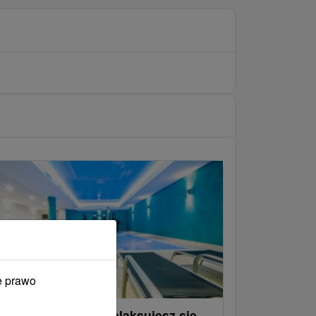
e prawo
 Royal Wellness zrelaksujesz się