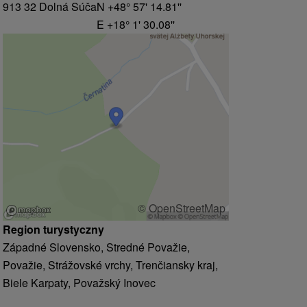
913 32 Dolná Súča
N +48° 57' 14.81''
E +18° 1' 30.08''
© OpenStreetMap
Region turystyczny
Západné Slovensko, Stredné Považie,
Považie, Strážovské vrchy, Trenčiansky kraj,
Biele Karpaty, Považský Inovec