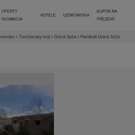
OFERTY
KUPON NA
HOTELE
UZDROWISKA
SŁOWACJA
PREZENT
ovensko
Trenčiansky kraj
Dolná Súča
Paintball Dolná Súča