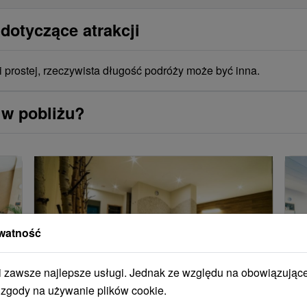
dotyczące atrakcji
i prostej, rzeczywista długość podróży może być inna.
 w pobliżu?
watność
zawsze najlepsze usługi. Jednak ze względu na obowiązując
 zgody na używanie plików cookie.
Jazda wellness dla kobiet lub
W