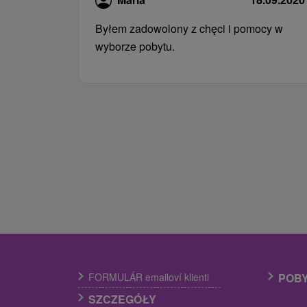
Byłem zadowolony z chęci i pomocy w
wyborze pobytu.
FORMULÁR emailoví klienti
POB
SZCZEGÓŁY