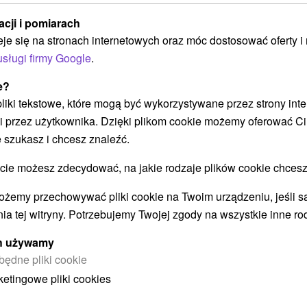
mężczyzn
j
acji i pomiarach
eje się na stronach internetowych oraz móc dostosować oferty 
Zrelaksuj się w gronie przyjaciół i połącz zabawę
Ci
ą
usługi firmy Google
.
z relaksem – basen, świat saun, fitness i pyszne
ma
półpensjonaty. Uzdrowisko wprowadzą Cię na
św
e?
właściwą falę relaksu.
na
 pliki tekstowe, które mogą być wykorzystywane przez strony int
i przez użytkownika. Dzięki plikom cookie możemy oferować Ci
 szukasz i chcesz znaleźć.
Załaduj więcej
 możesz zdecydować, na jakie rodzaje plików cookie chcesz
ożemy przechowywać pliki cookie na Twoim urządzeniu, jeśli s
ia tej witryny. Potrzebujemy Twojej zgody na wszystkie inne ro
STWO BYĆ TAKŻE ZAINTERESO
ych używamy
będne pliki cookie
ketingowe pliki cookies