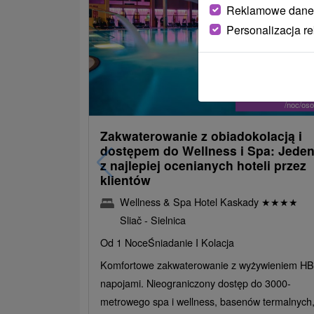
Reklamowe dane
Personalizacja r
486,09
od
/noc/os
Zakwaterowanie z obiadokolacją i
dostępem do Wellness i Spa: Jede
z najlepiej ocenianych hoteli przez
klientów
Wellness & Spa Hotel Kaskady
★
★
★
★
Sliač - Sielnica
Od 1 Noce
Śniadanie I Kolacja
Komfortowe zakwaterowanie z wyżywieniem HB 
napojami. Nieograniczony dostęp do 3000-
metrowego spa i wellness, basenów termalnych