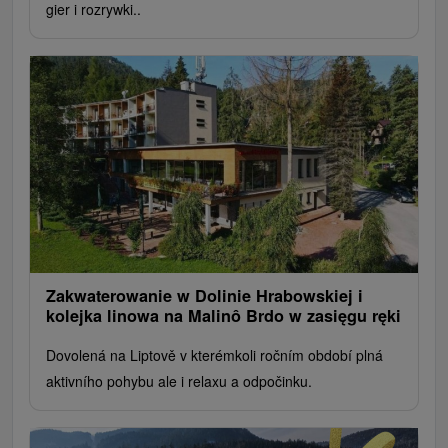
gier i rozrywki..
Zakwaterowanie w Dolinie Hrabowskiej i
kolejka linowa na Malinô Brdo w zasięgu ręki
Dovolená na Liptově v kterémkoli ročním období plná
aktivního pohybu ale i relaxu a odpočinku.