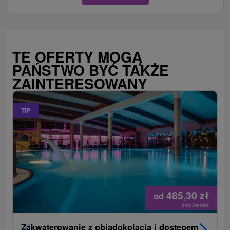
TE OFERTY MOGĄ
PAŃSTWO BYĆ TAKŻE
ZAINTERESOWANY
TIP
485,30
zł
od
/noc/osoba
Zakwaterowanie z obiadokolacją i dostępem