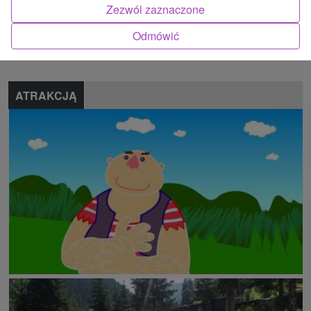
Zezwól zaznaczone
Znalazłeś błąd lub chcesz polecić nam nową atrakcję
Odmówić
Zgłoś błąd
ATRAKCJĄ