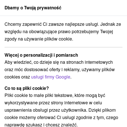
Dbamy o Twoją prywatność
członek grupy
Sorger
Chcemy zapewnić Ci zawsze najlepsze usługi. Jednak ze
redné Slovensko
Žilinský kraj
Ružomberok
Obrovo Ružomberok
względu na obowiązujące prawo potrzebujemy Twojej
zgody na używanie plików cookie.
Obrovo Ružomberok
Więcej o personalizacji i pomiarach
Wyświetl stronę internetową
Przejdź do
Aby wiedzieć, co dzieje się na stronach internetowych
oraz móc dostosować oferty i reklamy, używamy plików
cookies oraz
usługi firmy Google
.
+421 911 294 734
info@obrovo.sk
Co to są pliki cookie?
Facebook
Pliki cookie to małe pliki tekstowe, które mogą być
wykorzystywane przez strony internetowe w celu
Opinii Google
usprawnienia obsługi przez użytkownika. Dzięki plikom
Čremošná 8684
GPS:
cookie możemy oferować Ci usługi zgodnie z tym, czego
034 06 Ružomberok
N +49° 4' 52.33''
naprawdę szukasz i chcesz znaleźć.
E +19° 15' 20.35''