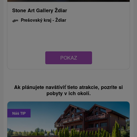
Stone Art Gallery Ždiar
Prešovský kraj -
Ždiar
POKAZ
Ak plánujete navštíviť tieto atrakcie, pozrite si
pobyty v ich okolí.
Náš TIP