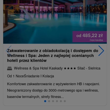
485,22
zł
od
/noc/osoba
Zakwaterowanie z obiadokolacją i dostępem do
Wellness i Spa: Jeden z najlepiej ocenianych
hoteli przez klientów
Wellness & Spa Hotel Kaskady
★
★
★
★
Sliač - Sielnica
Od 1 Noce
Śniadanie I Kolacja
Komfortowe zakwaterowanie z wyżywieniem HB i napojami.
Nieograniczony dostęp do 3000-metrowego spa i wellness,
basenów termalnych, strefy fitness...