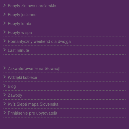
Pobyty zimowe narciarskie
Pobyty jesienne
Pobyty letnie
Pobyty w spa
Romantyczny weekend dla dwojga
Last minute
Zakwaterowanie na Słowacji
Wdzięki kobiece
Blog
Zawody
Kvíz Slepá mapa Slovenska
Prihlásenie pre ubytovateľa