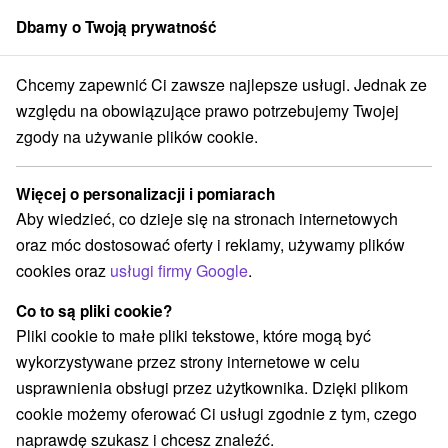
Dbamy o Twoją prywatność
członek grupy
Sorger
Chcemy zapewnić Ci zawsze najlepsze usługi. Jednak ze
Atrakcje na Słowacji
Muzea i galerie
Belianske Tatry
względu na obowiązujące prawo potrzebujemy Twojej
zgody na używanie plików cookie.
Muzea i galerie Belianske Tatry
Więcej o personalizacji i pomiarach
Kategorie
Aby wiedzieć, co dzieje się na stronach internetowych
oraz móc dostosować oferty i reklamy, używamy plików
Wszystkie kategorie
cookies oraz
usługi firmy Google
.
Jeziora, jeziora, zbiorniki wodne
Jaskinie
(4)
(1)
Atrakcje z adrenaliną
Atrakcje turystyczne
(1)
(3)
Co to są pliki cookie?
Muzea i galerie
Tarcze
Atrakcje dla dzieci
(3)
(3)
(4)
Pliki cookie to małe pliki tekstowe, które mogą być
Ośrodki i miasteczka dziecięce
(1)
wykorzystywane przez strony internetowe w celu
Wieże obserwacyjne i chodniki
(3)
usprawnienia obsługi przez użytkownika. Dzięki plikom
Zamki, pałace, ruiny
Sporty
Chaty górskie
(1)
(1)
(1)
cookie możemy oferować Ci usługi zgodnie z tym, czego
Obiekty architektoniczne
Ośrodek narciarski
(1)
(5)
naprawdę szukasz i chcesz znaleźć.