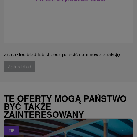
Znalazłeś błąd lub chcesz polecić nam nową atrakcję
Zgłoś błąd
TE OFERTY MOGĄ PAŃSTWO
BYĆ TAKŻE
ZAINTERESOWANY
TIP