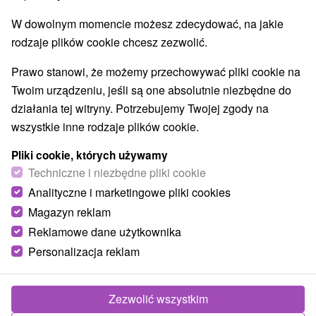
Túry a turistické chodníky
(2)
W dowolnym momencie możesz zdecydować, na jakie
rodzaje plików cookie chcesz zezwolić.
Wsie i miasta
Prawo stanowi, że możemy przechowywać pliki cookie na
Ždiar
(2)
Tatranská Javorina
(1)
Twoim urządzeniu, jeśli są one absolutnie niezbędne do
działania tej witryny. Potrzebujemy Twojej zgody na
wszystkie inne rodzaje plików cookie.
Pliki cookie, których używamy
Techniczne i niezbędne pliki cookie
Analityczne i marketingowe pliki cookies
Magazyn reklam
Reklamowe dane użytkownika
Personalizacja reklam
Domek myśliwski Hohenlohe
Zezwolić wszystkim
Prešovský kraj -
Tatranská Javorina