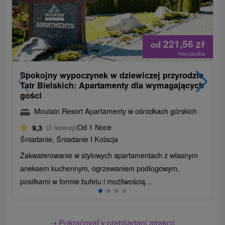
221,56
zł
od
/noc/osoba
Spokojny wypoczynek w dziewiczej przyrodzie
Tatr Bielskich: Apartamenty dla wymagających
gości
Moutain Resort Apartamenty w ośrodkach górskich
Od 1 Noce
9,3
(3 recenzji)
Śniadanie, Śniadanie I Kolacja
Zakwaterowanie w stylowych apartamentach z własnym
aneksem kuchennym, ogrzewaniem podłogowym,
posiłkami w formie bufetu i możliwością...
➝ Pokračovať v prehliadaní atrakcií