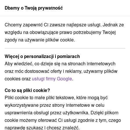
Dbamy o Twoją prywatność
członek grupy
Sorger
Chcemy zapewnić Ci zawsze najlepsze usługi. Jednak ze
Słowacji
Stredné Slovensko
Žilinský kraj
Martin
Gokarty Martin
względu na obowiązujące prawo potrzebujemy Twojej
zgody na używanie plików cookie.
Gokarty Martin
Więcej o personalizacji i pomiarach
Wyświetl stronę internetową
Przejdź do
Aby wiedzieć, co dzieje się na stronach internetowych
oraz móc dostosować oferty i reklamy, używamy plików
+421 940 548 131
cookies oraz
usługi firmy Google
.
motokarymartin@motokarymartin.sk
Co to są pliki cookie?
Facebook
Pliki cookie to małe pliki tekstowe, które mogą być
wykorzystywane przez strony internetowe w celu
Opinii Google
usprawnienia obsługi przez użytkownika. Dzięki plikom
Areál ZŤS
GPS:
cookie możemy oferować Ci usługi zgodnie z tym, czego
Robotnícka 14
N +49° 4' 0.92''
naprawdę szukasz i chcesz znaleźć.
036 01 Martin
E +18° 54' 37.2''