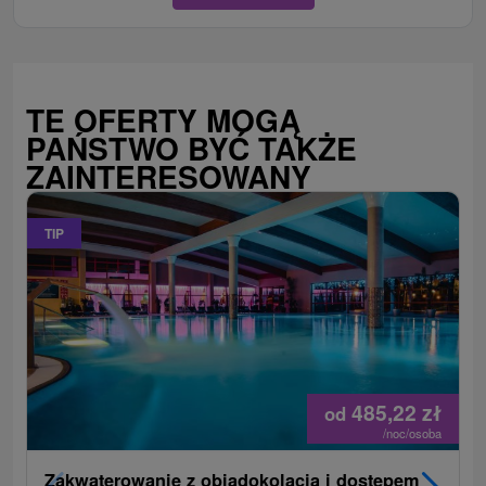
TE OFERTY MOGĄ
PAŃSTWO BYĆ TAKŻE
ZAINTERESOWANY
TIP
485,22
zł
od
/noc/osoba
Zakwaterowanie z obiadokolacją i dostępem