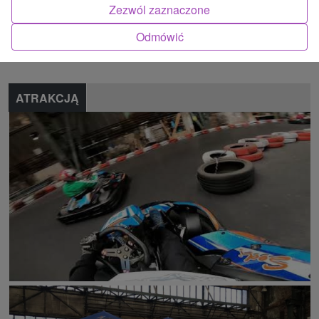
Zezwól zaznaczone
Znalazłeś błąd lub chcesz polecić nam nową atrakcję
Odmówić
Zgłoś błąd
ATRAKCJĄ