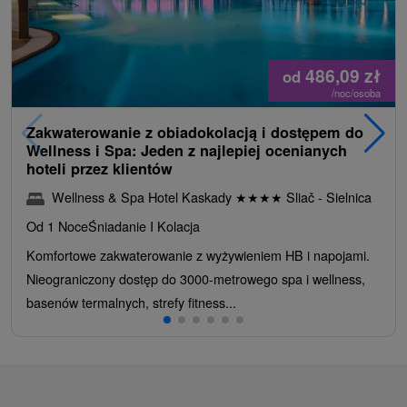
486,09
zł
od
/noc/osoba
Zakwaterowanie z obiadokolacją i dostępem do
Wellness i Spa: Jeden z najlepiej ocenianych
hoteli przez klientów
Wellness & Spa Hotel Kaskady
★
★
★
★
Sliač - Sielnica
Od 1 Noce
Śniadanie I Kolacja
Komfortowe zakwaterowanie z wyżywieniem HB i napojami.
Nieograniczony dostęp do 3000-metrowego spa i wellness,
basenów termalnych, strefy fitness...