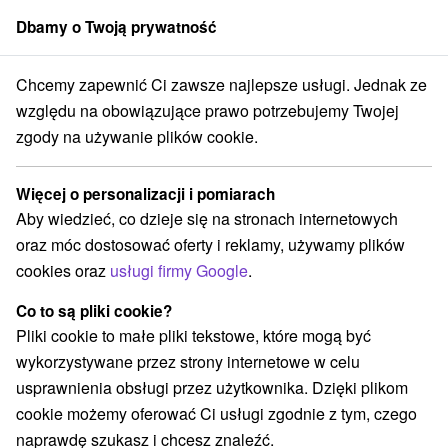
Dbamy o Twoją prywatność
członek grupy
Sorger
Chcemy zapewnić Ci zawsze najlepsze usługi. Jednak ze
Atrakcje na Słowacji
Tory gokartowe
Podunajsko
względu na obowiązujące prawo potrzebujemy Twojej
zgody na używanie plików cookie.
Tory gokartowe Podunajsko
Więcej o personalizacji i pomiarach
Kategorie
Aby wiedzieć, co dzieje się na stronach internetowych
oraz móc dostosować oferty i reklamy, używamy plików
Wszystkie kategorie
Aquaparki, baseny
(10)
cookies oraz
usługi firmy Google
.
Szlaki winne
Tory gokartowe
Pola golfowe
(1)
(2)
(3)
Obiekty architektoniczne
Rafting, rafting, rafting
(1)
(1)
Co to są pliki cookie?
Miejsca sakralne
Wieże obserwacyjne i chodniki
(1)
(3)
Pliki cookie to małe pliki tekstowe, które mogą być
Planetarium i obserwatorium
(1)
wykorzystywane przez strony internetowe w celu
Jeziora, jeziora, zbiorniki wodne
Zabytki techniki
(2)
(5)
usprawnienia obsługi przez użytkownika. Dzięki plikom
Atrakcje dla dzieci
Escaperoom
(18)
(1)
cookie możemy oferować Ci usługi zgodnie z tym, czego
Ogrody zoologiczne i fermy zwierząt
(2)
naprawdę szukasz i chcesz znaleźć.