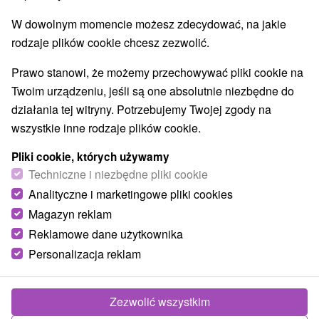
Muzea i galerie
Atrakcje turystyczne
(5)
(9)
W dowolnym momencie możesz zdecydować, na jakie
Atrakcje z adrenaliną
Kolejki linowe
(2)
(1)
rodzaje plików cookie chcesz zezwolić.
Wsie i miasta
Prawo stanowi, że możemy przechowywać pliki cookie na
Twoim urządzeniu, jeśli są one absolutnie niezbędne do
Orechová Potôň
(1)
Nové Zámky
(1)
działania tej witryny. Potrzebujemy Twojej zgody na
wszystkie inne rodzaje plików cookie.
Pliki cookie, których używamy
Techniczne i niezbędne pliki cookie
Analityczne i marketingowe pliki cookies
Magazyn reklam
Reklamowe dane użytkownika
Personalizacja reklam
Zezwolić wszystkim
Fibo karting Nové Zámky