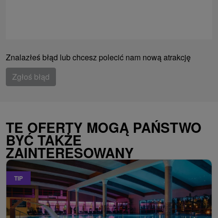
Znalazłeś błąd lub chcesz polecić nam nową atrakcję
Zgłoś błąd
TE OFERTY MOGĄ PAŃSTWO
BYĆ TAKŻE
ZAINTERESOWANY
TIP