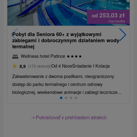
253,03
zł
od
/noc/osoba
Pobyt dla Seniora 60+ z wyjątkowymi
zabiegami i dobroczynnym działaniem wody
termalnej
Wellness hotel Patince
★
★
★
★
Od 4 Noce
Śniadanie I Kolacja
8,9
(173 recenzji)
Zakwaterowanie z dwoma posiłkami, nieograniczony
dostęp do parku termalnego i centrum odnowy
biologicznej, weekendowe animacje i zabiegi lecznicze...
➝ Pokračovať v prehliadaní atrakcií