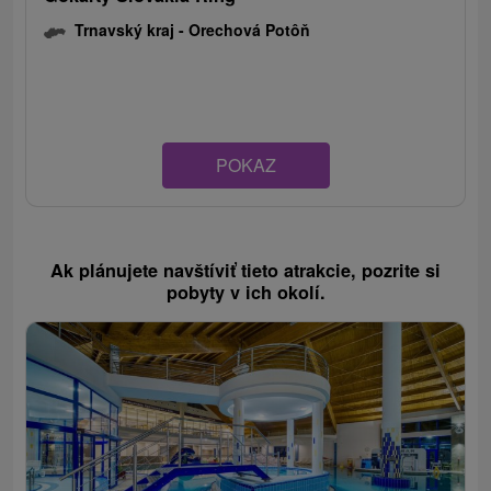
Trnavský kraj -
Orechová Potôň
POKAZ
Ak plánujete navštíviť tieto atrakcie, pozrite si
pobyty v ich okolí.