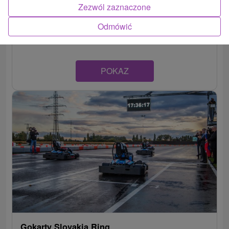
Zezwól zaznaczone
Nitriansky kraj -
Nové Zámky
Odmówić
POKAZ
Gokarty Slovakia Ring