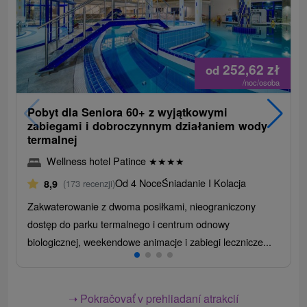
252,62
zł
od
/noc/osoba
Pobyt dla Seniora 60+ z wyjątkowymi
zabiegami i dobroczynnym działaniem wody
termalnej
Wellness hotel Patince
★
★
★
★
Od 4 Noce
Śniadanie I Kolacja
8,9
(173 recenzji)
Zakwaterowanie z dwoma posiłkami, nieograniczony
dostęp do parku termalnego i centrum odnowy
biologicznej, weekendowe animacje i zabiegi lecznicze...
➝ Pokračovať v prehliadaní atrakcií