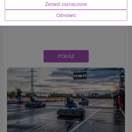
Zezwól zaznaczone
Fibo karting Nové Zámky
Odmówić
Nitriansky kraj -
Nové Zámky
POKAZ