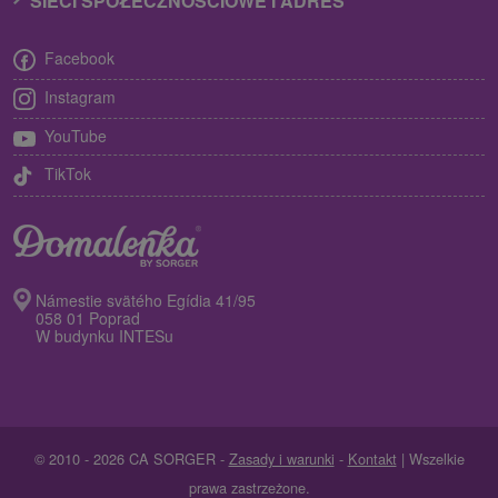
SIECI SPOŁECZNOŚCIOWE I ADRES
Facebook
Instagram
YouTube
TikTok
Námestie svätého Egídia 41/95
058 01 Poprad
W budynku INTESu
© 2010 - 2026 CA SORGER -
Zasady i warunki
-
Kontakt
| Wszelkie
prawa zastrzeżone.