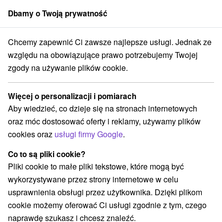
Dbamy o Twoją prywatność
członek grupy
Sorger
Chcemy zapewnić Ci zawsze najlepsze usługi. Jednak ze
Atrakcje na Słowacji
Tory gokartowe
Podunajská nížina
względu na obowiązujące prawo potrzebujemy Twojej
zgody na używanie plików cookie.
Tory gokartowe Podunajská nížina
Więcej o personalizacji i pomiarach
Kategorie
Aby wiedzieć, co dzieje się na stronach internetowych
oraz móc dostosować oferty i reklamy, używamy plików
Wszystkie kategorie
Planetarium i obserwatorium
(1)
cookies oraz
usługi firmy Google
.
Szlaki winne
Tory gokartowe
Pola golfowe
(1)
(2)
(6)
Obiekty architektoniczne
Rafting, rafting, rafting
(2)
(1)
Co to są pliki cookie?
Miejsca sakralne
Skanseny
Sporty
(1)
(1)
(1)
Pliki cookie to małe pliki tekstowe, które mogą być
Zamki, pałace, ruiny
(1)
wykorzystywane przez strony internetowe w celu
Wieże obserwacyjne i chodniki
(6)
usprawnienia obsługi przez użytkownika. Dzięki plikom
Jeziora, jeziora, zbiorniki wodne
(3)
cookie możemy oferować Ci usługi zgodnie z tym, czego
Aquaparki, baseny
Zabytki techniki
(11)
(5)
naprawdę szukasz i chcesz znaleźć.