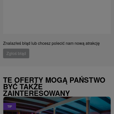
Znalazłeś błąd lub chcesz polecić nam nową atrakcję
Zgłoś błąd
TE OFERTY MOGĄ PAŃSTWO
BYĆ TAKŻE
ZAINTERESOWANY
TIP