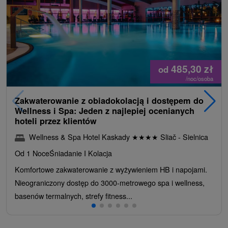
485,30
zł
od
/noc/osoba
Zakwaterowanie z obiadokolacją i dostępem do
Wellness i Spa: Jeden z najlepiej ocenianych
hoteli przez klientów
Wellness & Spa Hotel Kaskady
★
★
★
★
Sliač - Sielnica
Od 1 Noce
Śniadanie I Kolacja
Komfortowe zakwaterowanie z wyżywieniem HB i napojami.
Nieograniczony dostęp do 3000-metrowego spa i wellness,
basenów termalnych, strefy fitness...