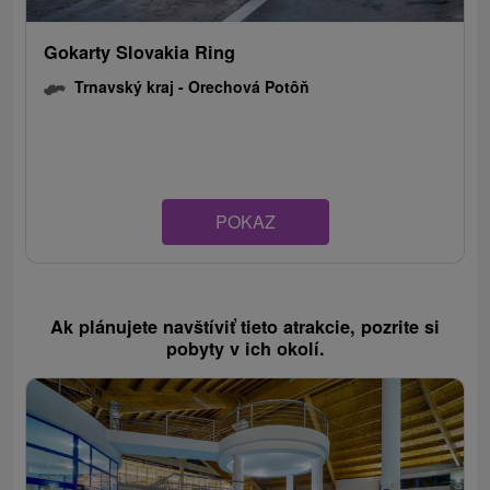
Gokarty Slovakia Ring
Trnavský kraj -
Orechová Potôň
POKAZ
Ak plánujete navštíviť tieto atrakcie, pozrite si
pobyty v ich okolí.