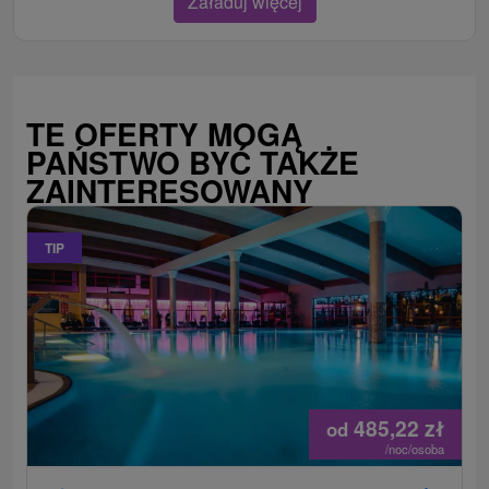
Załaduj więcej
TE OFERTY MOGĄ
PAŃSTWO BYĆ TAKŻE
ZAINTERESOWANY
TIP
485,22
zł
od
/noc/osoba