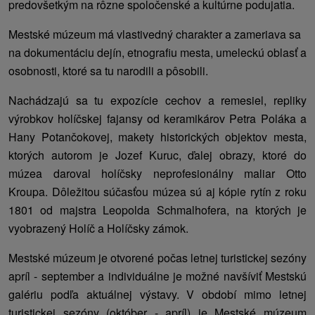
predovšetkým na rôzne spoločenské a kultúrne podujatia.
Mestské múzeum má vlastivedný charakter a zameriava sa
na dokumentáciu dejín, etnografiu mesta, umeleckú oblasť a
osobnosti, ktoré sa tu narodili a pôsobili.
Nachádzajú sa tu expozície cechov a remesiel, repliky
výrobkov holíčskej fajansy od keramikárov Petra Poláka a
Hany Potančokovej, makety historických objektov mesta,
ktorých autorom je Jozef Kuruc, ďalej obrazy, ktoré do
múzea daroval holíčsky neprofesionálny maliar Otto
Kroupa. Dôležitou súčasťou múzea sú aj kópie rytín z roku
1801 od majstra Leopolda Schmalhofera, na ktorých je
vyobrazený Holíč a Holíčsky zámok.
Mestské múzeum je otvorené počas letnej turistickej sezóny
apríl - september a individuálne je možné navšíviť Mestskú
galériu podľa aktuálnej výstavy. V období mimo letnej
turistickej sezóny (október - apríl) je Mestské múzeum