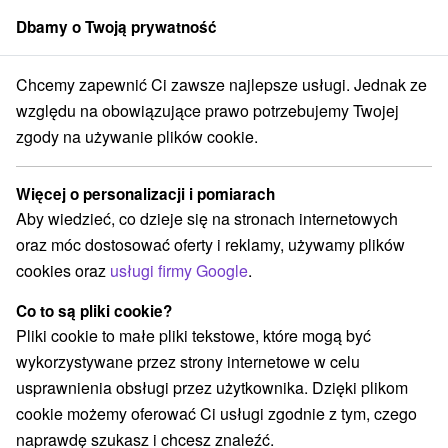
Dbamy o Twoją prywatność
członek grupy
Sorger
Chcemy zapewnić Ci zawsze najlepsze usługi. Jednak ze
vský kraj
Holíč
Mestské múzeum, Holičský zámok a galéria Holíč
względu na obowiązujące prawo potrzebujemy Twojej
zgody na używanie plików cookie.
Mestské múzeum, Holičský zámok
a galéria Holíč
Więcej o personalizacji i pomiarach
Aby wiedzieć, co dzieje się na stronach internetowych
Wyświetl stronę internetową
Przejdź do
oraz móc dostosować oferty i reklamy, używamy plików
cookies oraz
usługi firmy Google
.
+421 34 321 0582 (október - apríl), +421 907 657
Co to są pliki cookie?
884
Pliki cookie to małe pliki tekstowe, które mogą być
tikholic@holic.sk
wykorzystywane przez strony internetowe w celu
Mestské múzeum a galéria
GPS:
usprawnienia obsługi przez użytkownika. Dzięki plikom
Zámocká 391/2 a Bernolákova 3
N +48° 48' 33.87''
cookie możemy oferować Ci usługi zgodnie z tym, czego
908 51 Holíč
E +17° 9' 36.19''
naprawdę szukasz i chcesz znaleźć.