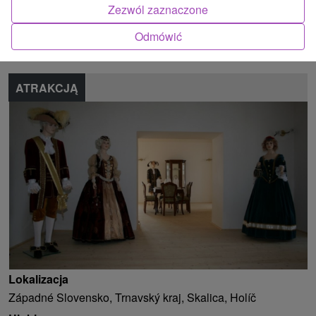
Znalazłeś błąd lub chcesz polecić nam nową atrakcję
Zezwól zaznaczone
Odmówić
Zgłoś błąd
ATRAKCJĄ
Lokalizacja
Západné Slovensko, Trnavský kraj, Skalica, Holíč