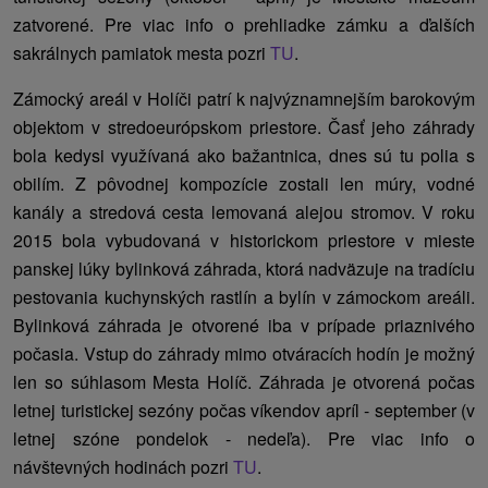
zatvorené. Pre viac info o prehliadke zámku a ďalších
sakrálnych pamiatok mesta pozri
TU
.
Zámocký areál v Holíči patrí k najvýznamnejším barokovým
objektom v stredoeurópskom priestore. Časť jeho záhrady
bola kedysi využívaná ako bažantnica, dnes sú tu polia s
obilím. Z pôvodnej kompozície zostali len múry, vodné
kanály a stredová cesta lemovaná alejou stromov. V roku
2015 bola vybudovaná v historickom priestore v mieste
panskej lúky bylinková záhrada, ktorá nadväzuje na tradíciu
pestovania kuchynských rastlín a bylín v zámockom areáli.
Bylinková záhrada je otvorené iba v prípade priaznivého
počasia. Vstup do záhrady mimo otváracích hodín je možný
len so súhlasom Mesta Holíč. Záhrada
je otvorená počas
letnej turistickej sezóny počas víkendov apríl - september
(v
letnej szóne pondelok - nedeľa).
Pre viac info o
návštevných hodinách pozri
TU
.