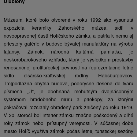
Ulubiony
Múzeum, ktoré bolo otvorené v roku 1992 ako vysunutá
expozícia keramiky Záhorského múzea, sídli v
novoopravenej časti Holíčskeho zámku, a patria k nemu aj
priestory galérie v budove bývalej manufaktúry na výrobu
fajansy. Zámok, národná kultúrná pamiatka, je
neskorobarokového vzhľadu, ktorý je výsledkom prestavby
renesančnej protitureckej pevnosti na reprezentačné letné
sídlo cisársko-kráľovskej rodiny Habsburgovcov.
Trojpodlažná obytná budova, pôdorysne riešená do tvaru
písmena „U“, je obohnaná mohutným dvojnásobným
systémom hradobného múru a priekopy, za ktorými
pokračoval rozsiahly ohradený park zničený po roku 1919.
V 20. storočí bol interiér zámku značne poškodený a dlhé
roky zámok nebol prístupný verejnosti. V súčasnej dobe
mesto Holíč využíva zámok počas letnej turistickej sezóny