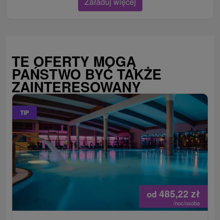
Załaduj więcej
TE OFERTY MOGĄ
PAŃSTWO BYĆ TAKŻE
ZAINTERESOWANY
TIP
485,22
zł
od
/noc/osoba