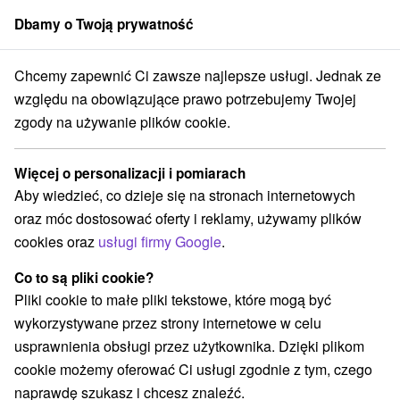
Dbamy o Twoją prywatność
członek grupy
Sorger
Chcemy zapewnić Ci zawsze najlepsze usługi. Jednak ze
dné Slovensko
Žilinský kraj
Žiar
Medvedia štôlňa Žiarska dolina
względu na obowiązujące prawo potrzebujemy Twojej
zgody na używanie plików cookie.
Medvedia štôlňa Žiarska dolina
Więcej o personalizacji i pomiarach
Wyświetl stronę internetową
Przejdź do
Aby wiedzieć, co dzieje się na stronach internetowych
oraz móc dostosować oferty i reklamy, używamy plików
cookies oraz
usługi firmy Google
.
+421 908 640 061
info@sibir.sk
Co to są pliki cookie?
Facebook
Pliki cookie to małe pliki tekstowe, które mogą być
wykorzystywane przez strony internetowe w celu
Opinii Google
usprawnienia obsługi przez użytkownika. Dzięki plikom
Žiarska dolina
GPS:
cookie możemy oferować Ci usługi zgodnie z tym, czego
031 04 Žiar
N +49° 8' 52.3''
naprawdę szukasz i chcesz znaleźć.
E +19° 42' 14.84''