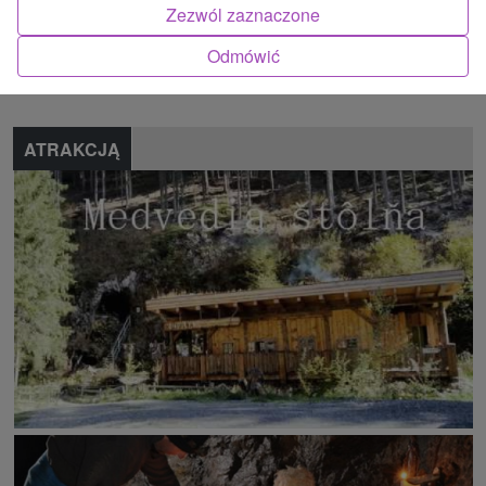
Zezwól zaznaczone
Znalazłeś błąd lub chcesz polecić nam nową atrakcję
Odmówić
Zgłoś błąd
ATRAKCJĄ