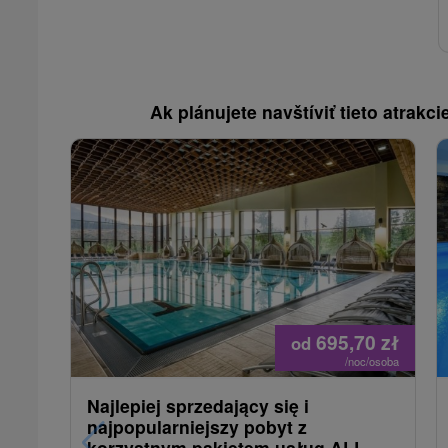
Ak plánujete navštíviť tieto atrakcie
695,70
zł
od
/noc/osoba
Najlepiej sprzedający się i
najpopularniejszy pobyt z
korzystnym pakietem usług ALL