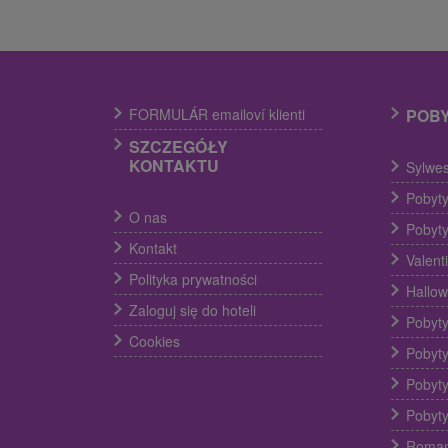
FORMULÁR emailoví klienti
POB
SZCZEGÓŁY
KONTAKTU
Sylwes
Pobyty
O nas
Pobyty
Kontakt
Valent
Polityka prywatności
Hallow
Zaloguj się do hoteli
Pobyty
Cookies
Pobyty
Pobyty
Pobyty
Roman