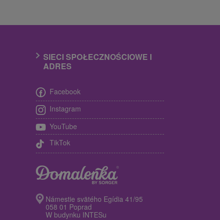
SIECI SPOŁECZNOŚCIOWE I
ADRES
Facebook
Instagram
YouTube
TikTok
Námestie svätého Egídia 41/95
058 01 Poprad
W budynku INTESu