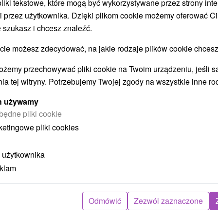
 pliki tekstowe, które mogą być wykorzystywane przez strony int
i przez użytkownika. Dzięki plikom cookie możemy oferować Ci
 szukasz i chcesz znaleźć.
STWO BYĆ TAKŻE ZAINTERESO
 możesz zdecydować, na jakie rodzaje plików cookie chcesz
ożemy przechowywać pliki cookie na Twoim urządzeniu, jeśli s
ia tej witryny. Potrzebujemy Twojej zgody na wszystkie inne ro
ych używamy
będne pliki cookie
ketingowe pliki cookies
ł
404,70
zł
od
ba
/noc/osoba
 użytkownika
eklam
Intensywny pobyt MINI RELAX:
z
Szybka i skuteczna ucieczka od
stresu
Odmówić
Zezwól zaznaczone
Hotel Flóra
★
★
★
Trenczańskie Teplice
O