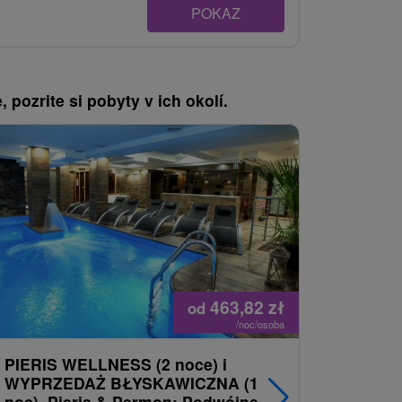
POKAZ
, pozrite si pobyty v ich okolí.
Náš TIP
463,82
zł
od
/noc/osoba
PIERIS WELLNESS (2 noce) i
Zakwater
WYPRZEDAŻ BŁYSKAWICZNA (1
domkach
noc). Pieris & Permon: Podwójne
Tatralan