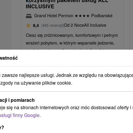
INCLUSIVE
Grand Hotel Permon
★
★
★
★
Podbanské
Od 2 Noce
All Inclusive
9,4
(465 recenzji)
Ciesz się zróżnicowanym, komfortowym i pełnym
wrażeń pobytem, ​​w którym wspaniałe jedzenie,
atrakcje wodne, wellness i usługi dla całej
watność
rodziny.
zawsze najlepsze usługi. Jednak ze względu na obowiązując
 zgody na używanie plików cookie.
➝ Pokračovať v prehl
acji i pomiarach
eje się na stronach internetowych oraz móc dostosować oferty 
usługi firmy Google
.
e?