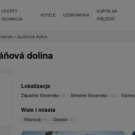
OFERTY
KUPON NA
HOTELE
UZDROWISKA
SŁOWACJA
PREZENT
ciarski
Juráňová dolina
áňová dolina
Lokalizacja
Západné Slovensko
(2)
Stredné Slovensko
(14)
Východ
Wsie i miasta
Vitanová
(1)
Oravice
(1)