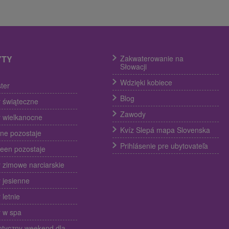
YTY
Zakwaterowanie na
Słowacji
Wdzięki kobiece
ter
Blog
 świąteczne
Zawody
 wielkanocne
Kvíz Slepá mapa Slovenska
ine pozostaje
Prihlásenie pre ubytovateľa
een pozostaje
 zimowe narciarskie
 jesienne
 letnie
 w spa
tyczny weekend dla