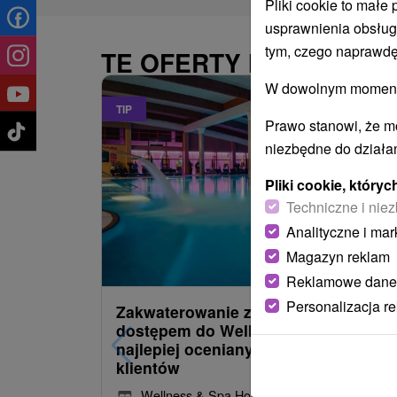
Pliki cookie to małe
usprawnienia obsług
tym, czego naprawdę
TE OFERTY MOGĄ PAŃ
W dowolnym momencie
TIP
Prawo stanowi, że m
niezbędne do działan
Pliki cookie, któr
Techniczne i niez
Analityczne i mar
485,22
z
od
Magazyn reklam
/noc/oso
Reklamowe dane
Personalizacja r
Zakwaterowanie z obiadokolacją i
dostępem do Wellness i Spa: Jeden 
najlepiej ocenianych hoteli przez
klientów
Wellness & Spa Hotel Kaskady
★
★
★
★
Sliač