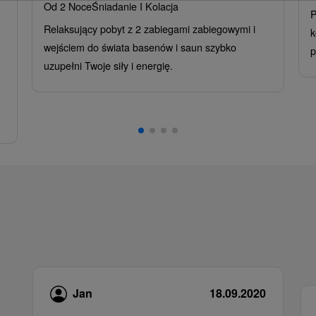
Od 2 Noce
Śniadanie I Kolacja
P
Relaksujący pobyt z 2 zabiegami zabiegowymi i
k
wejściem do świata basenów i saun szybko
p
uzupełni Twoje siły i energię.
Jan
18.09.2020