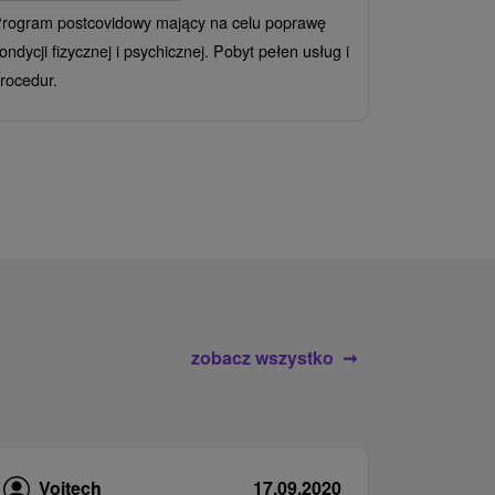
rogram postcovidowy mający na celu poprawę
Od 2 Noce
A
ondycji fizycznej i psychicznej. Pobyt pełen usług i
Ciesz się z
rocedur.
wrażeń poby
atrakcje wod
zobacz wszystko
Vojtech
17.09.2020