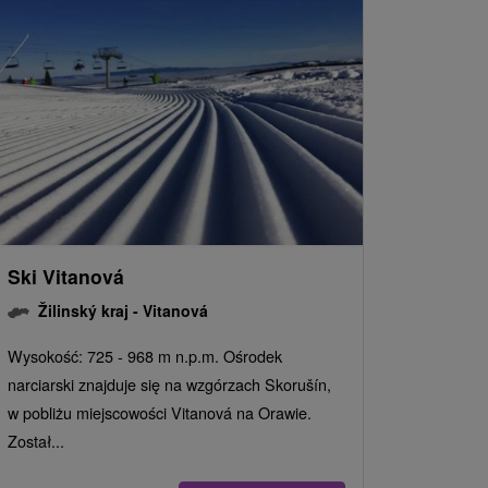
Ski Vitanová
Žilinský kraj -
Vitanová
Wysokość: 725 - 968 m n.p.m. Ośrodek
narciarski znajduje się na wzgórzach Skorušín,
w pobliżu miejscowości Vitanová na Orawie.
Został...