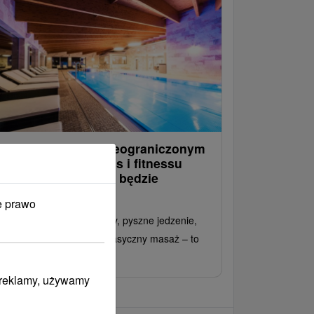
lasyczny pobyt z nieograniczonym
ostępem do wellness i fitnessu
prawi, że Twój urlop będzie
yjątkowy
e prawo
ękne otoczenie Małej Fatry, pyszne jedzenie,
eograniczony wellness i klasyczny masaż – to
ój idealny relaks.
i reklamy, używamy