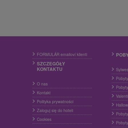
FORMULÁR emailoví klienti
POB
SZCZEGÓŁY
KONTAKTU
Sylwes
Pobyty
O nas
Pobyty
Kontakt
Valent
Polityka prywatności
Hallow
Zaloguj się do hoteli
Pobyty
Cookies
Pobyty