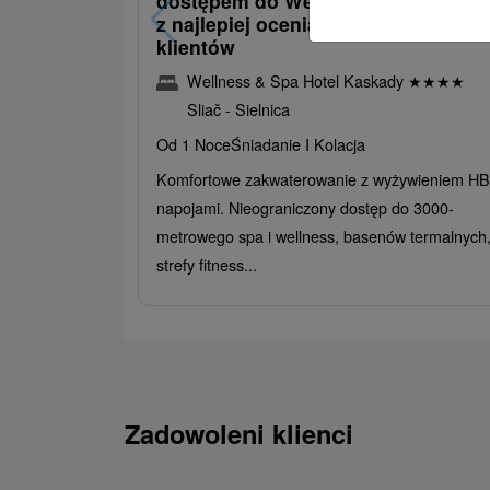
dostępem do Wellness i Spa: Jede
z najlepiej ocenianych hoteli przez
klientów
Wellness & Spa Hotel Kaskady
★
★
★
★
Sliač - Sielnica
Od 1 Noce
Śniadanie I Kolacja
Komfortowe zakwaterowanie z wyżywieniem HB 
napojami. Nieograniczony dostęp do 3000-
metrowego spa i wellness, basenów termalnych
strefy fitness...
Zadowoleni klienci