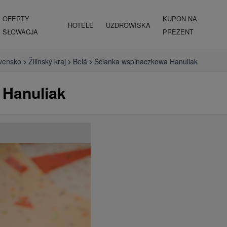
OFERTY
KUPON NA
HOTELE
UZDROWISKA
SŁOWACJA
PREZENT
vensko
Žilinský kraj
Belá
Ścianka wspinaczkowa Hanuliak
 Hanuliak