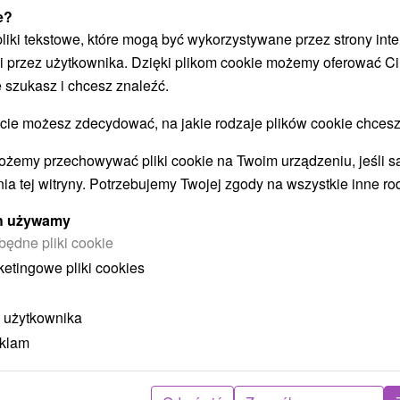
e?
Załaduj więcej
 pliki tekstowe, które mogą być wykorzystywane przez strony int
i przez użytkownika. Dzięki plikom cookie możemy oferować Ci
 szukasz i chcesz znaleźć.
STWO BYĆ TAKŻE ZAINTERESO
 możesz zdecydować, na jakie rodzaje plików cookie chcesz
ożemy przechowywać pliki cookie na Twoim urządzeniu, jeśli s
ia tej witryny. Potrzebujemy Twojej zgody na wszystkie inne ro
ych używamy
będne pliki cookie
ketingowe pliki cookies
 użytkownika
zł
405,43
zł
od
eklam
oba
/noc/osoba
Intensywny pobyt MINI RELAX:
P