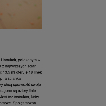
u Hanuliak, położonym w
na z najwyższych ścian
13,5 mi oferuje 18 linek
ą. Ta ścianka
rzy chcą sprawdzić swoje
stępne są cztery linie
st też instruktor, który
pomoże. Sprzęt można