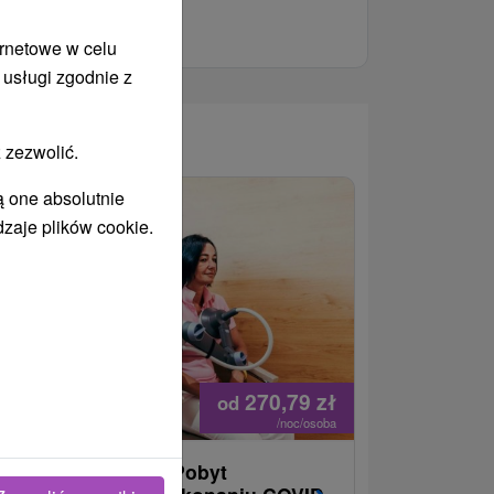
ernetowe w celu
 usługi zgodnie z
WANY
 zezwolić.
ą one absolutnie
dzaje plików cookie.
270,79
zł
od
/noc/osoba
owrót do energii : Pobyt
Najlepiej 