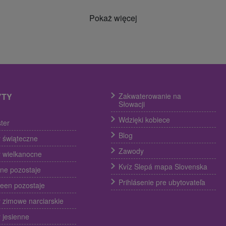
Pokaż więcej
YTY
Zakwaterowanie na
Słowacji
Wdzięki kobiece
ter
Blog
 świąteczne
Zawody
 wielkanocne
Kvíz Slepá mapa Slovenska
ine pozostaje
Prihlásenie pre ubytovateľa
een pozostaje
 zimowe narciarskie
 jesienne