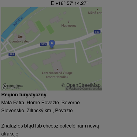
E +18° 57' 14.27''
© OpenStreetMap
Region turystyczny
Malá Fatra, Horné Považie, Severné
Slovensko, Žilinský kraj, Považie
Znalazłeś błąd lub chcesz polecić nam nową
atrakcję