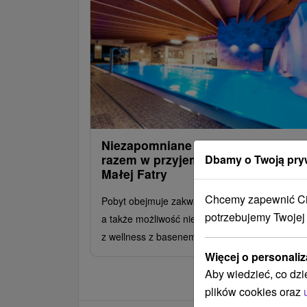
Niezapomniane chwile spędzone
razem w przyjemnym otoczeniu
Dbamy o Twoją pry
Małej Fatry
Chcemy zapewnić Ci 
Pobyt obejmuje zakwaterowanie z obiadokolacj
potrzebujemy Twojej
a także możliwość nieograniczonego korzystan
z wellness z basenem dla dzieci i fitness.
Więcej o personaliz
Aby wiedzieć, co dzi
plików cookies oraz