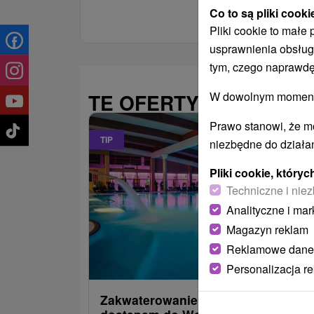
Co to są pliki cooki
Pliki cookie to małe
usprawnienia obsług
tym, czego naprawdę
TE OFERTY MOGĄ PAŃ
W dowolnym momencie
Prawo stanowi, że m
TIP
niezbędne do działan
Pliki cookie, któr
Techniczne i niez
Analityczne i mar
Magazyn reklam
Reklamowe dane
486,09
od
Personalizacja r
/noc/os
Zakwaterowanie z obiadokolacją i