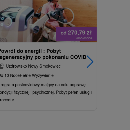
270,79
zł
od
/noc/osoba
Powrót do energii : Pobyt
Najlepiej
regeneracyjny po pokonaniu COVID
najpopul
korzystn
Uzdrowisko Nowy Smokowiec
INCLUSI
d 10 Noce
Pełne Wyżywienie
Grand 
rogram postcovidowy mający na celu poprawę
Od 2 Noce
A
ondycji fizycznej i psychicznej. Pobyt pełen usług i
Ciesz się z
rocedur.
wrażeń poby
atrakcje wod