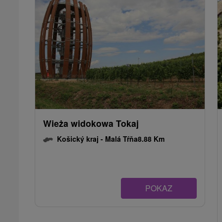
Wieża widokowa Tokaj
Košický kraj -
Malá Tŕňa
8.88 Km
POKAZ