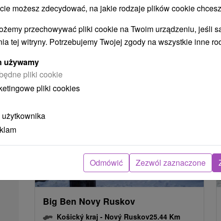
Košický kraj -
Trebišov
21.24 Km
 możesz zdecydować, na jakie rodzaje plików cookie chcesz
ożemy przechowywać pliki cookie na Twoim urządzeniu, jeśli s
ia tej witryny. Potrzebujemy Twojej zgody na wszystkie inne ro
POKAZ
ych używamy
będne pliki cookie
ketingowe pliki cookies
 użytkownika
eklam
Odmówić
Zezwól zaznaczone
Big Ben Novy Ruskov
Košický kraj -
Nový Ruskov
25.44 Km