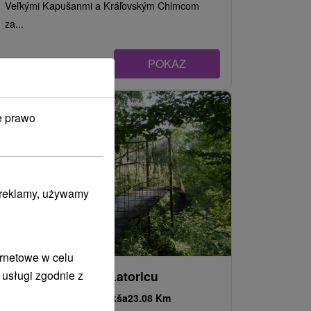
Veľkými Kapušanmi a Kráľovským Chlmcom
za...
POKAZ
e prawo
i reklamy, używamy
ernetowe w celu
 usługi zgodnie z
Lanový most cez Latoricu
Košický kraj -
Ptrukša
23.08 Km