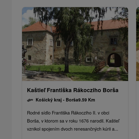
Kaštieľ Františka Rákocziho Borša
Košický kraj -
Borša
9.59 Km
Rodné sídlo Františka Rákocziho II. v obci
Borša, v ktorom sa v roku 1676 narodil. Kaštieľ
vznikol spojením dvoch renesančných kúrii a...