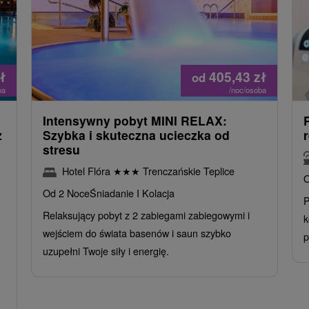
ł
405,43
zł
od
ba
/noc/osoba
Intensywny pobyt MINI RELAX:
z
Szybka i skuteczna ucieczka od
stresu
Hotel Flóra
★
★
★
Trenczańskie Teplice
O
Od 2 Noce
Śniadanie I Kolacja
P
Relaksujący pobyt z 2 zabiegami zabiegowymi i
k
wejściem do świata basenów i saun szybko
p
uzupełni Twoje siły i energię.