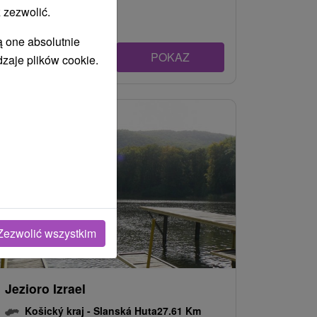
 zezwolić.
ą one absolutnie
POKAZ
dzaje plików cookie.
Zezwolić wszystkim
Jezioro Izrael
Košický kraj -
Slanská Huta
27.61 Km