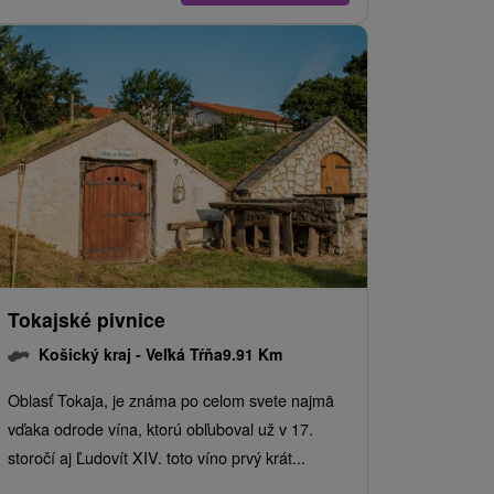
Tokajské pivnice
Košický kraj -
Veľká Tŕňa
9.91 Km
Oblasť Tokaja, je známa po celom svete najmä
vďaka odrode vína, ktorú obľuboval už v 17.
storočí aj Ľudovít XIV. toto víno prvý krát...