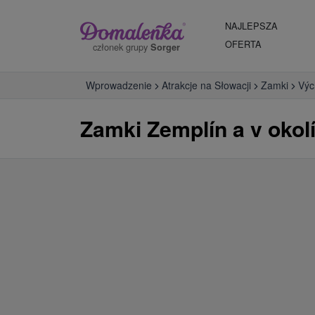
NAJLEPSZA
OFERTA
członek grupy
Sorger
Wprowadzenie
Atrakcje na Słowacji
Zamki
Výc
Zamki Zemplín a v okol