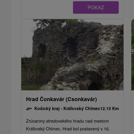
POKAZ
Hrad Čonkavár (Csonkavár)
Košický kraj -
Kráľovský Chlmec
12.15 Km
Zrúcaniny stredovekého hradu nad mestom
Kráľovský Chlmec. Hrad bol postavený v 16.