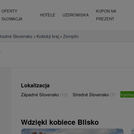
OFERTY
KUPON NA
HOTELE
UZDROWISKA
SŁOWACJA
PREZENT
hodné Slovensko
Košický kraj
Zemplín
í
Lokalizacja
Západné Slovensko
(13)
Stredné Slovensko
(7)
Východ
Wdzięki kobiece Blisko