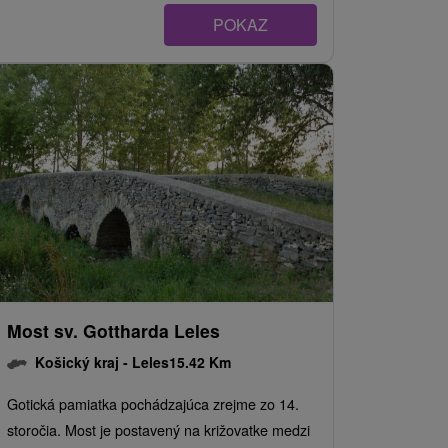
POKAZ
Most sv. Gottharda Leles
Košický kraj -
Leles
15.42 Km
Gotická pamiatka pochádzajúca zrejme zo 14.
storočia. Most je postavený na križovatke medzi