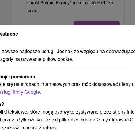
storočí Petrom Perényiim po moháčskej bitke
(prvá...
POKAZ
watność
zawsze najlepsze usługi. Jednak ze względu na obowiązując
 zgody na używanie plików cookie.
acji i pomiarach
eje się na stronach internetowych oraz móc dostosować oferty 
usługi firmy Google
.
e?
 pliki tekstowe, które mogą być wykorzystywane przez strony int
i przez użytkownika. Dzięki plikom cookie możemy oferować Ci
Park Miejski Trebišov (Park
Historyczny Andrássy)
 szukasz i chcesz znaleźć.