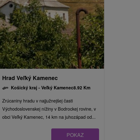
Hrad Veľký Kamenec
Košický kraj -
Veľký Kamenec
8.92 Km
Zrúcaniny hradu v najjužnejšej časti
Východoslovenskej nížiny v Bodrockej rovine, v
obci Veľký Kamenec, 14 km na juhozápad od...
POKAZ