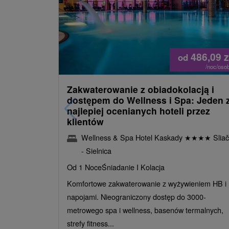
486,09
z
od
/noc/oso
Zakwaterowanie z obiadokolacją i
dostępem do Wellness i Spa: Jeden 
najlepiej ocenianych hoteli przez
klientów
Wellness & Spa Hotel Kaskady
★
★
★
★
Sliač
- Sielnica
Od 1 Noce
Śniadanie I Kolacja
Komfortowe zakwaterowanie z wyżywieniem HB i
napojami. Nieograniczony dostęp do 3000-
metrowego spa i wellness, basenów termalnych,
strefy fitness...