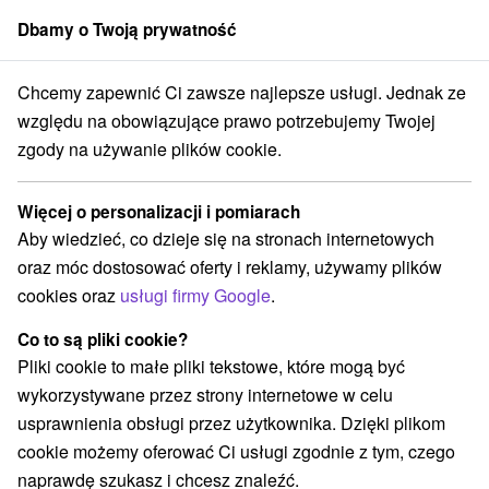
Dbamy o Twoją prywatność
członek grupy
Sorger
Chcemy zapewnić Ci zawsze najlepsze usługi. Jednak ze
Atrakcje na Słowacji
Zamki
Koszyce i okolice
względu na obowiązujące prawo potrzebujemy Twojej
zgody na używanie plików cookie.
Zamki Koszyce i okolice
Więcej o personalizacji i pomiarach
Kategorie
Aby wiedzieć, co dzieje się na stronach internetowych
oraz móc dostosować oferty i reklamy, używamy plików
Wszystkie kategorie
Planetarium i obserwatorium
(1)
cookies oraz
usługi firmy Google
.
Pola golfowe
Ośrodek narciarski
(1)
(1)
Obiekty architektoniczne
Miejsca sakralne
(1)
(3)
Co to są pliki cookie?
Zamki
Chaty górskie
Teatry
Skanseny
(2)
(1)
(2)
(3)
Pliki cookie to małe pliki tekstowe, które mogą być
Sporty
Zamki, pałace, ruiny
(3)
(3)
wykorzystywane przez strony internetowe w celu
Wieże obserwacyjne i chodniki
(2)
usprawnienia obsługi przez użytkownika. Dzięki plikom
Areny laserowe i paintball
(1)
cookie możemy oferować Ci usługi zgodnie z tym, czego
Ośrodki i miasteczka dziecięce
(2)
naprawdę szukasz i chcesz znaleźć.