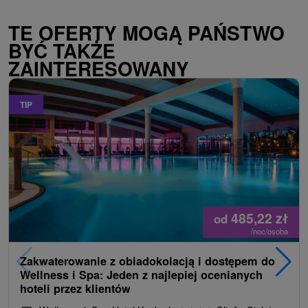
TE OFERTY MOGĄ PAŃSTWO
BYĆ TAKŻE
ZAINTERESOWANY
TIP
485,22
zł
od
/noc/osoba
Zakwaterowanie z obiadokolacją i dostępem do
Wellness i Spa: Jeden z najlepiej ocenianych
hoteli przez klientów