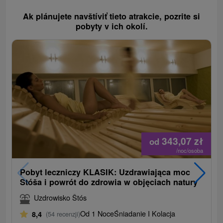
Ak plánujete navštíviť tieto atrakcie, pozrite si
pobyty v ich okolí.
343,07
zł
od
/noc/osoba
Pobyt leczniczy KLASIK: Uzdrawiająca moc
Stóša i powrót do zdrowia w objęciach natury
Uzdrowisko Štós
Od 1 Noce
Śniadanie I Kolacja
8,4
(54 recenzji)