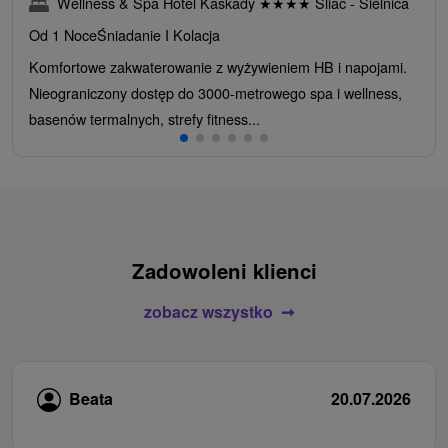
Wellness & Spa Hotel Kaskady
★
★
★
★
Sliač - Sielnica
Od 1 Noce
Śniadanie I Kolacja
Komfortowe zakwaterowanie z wyżywieniem HB i napojami.
Nieograniczony dostęp do 3000-metrowego spa i wellness,
basenów termalnych, strefy fitness...
Zadowoleni klienci
zobacz wszystko
Beata
20.07.2026