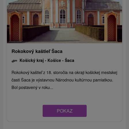
Rokokový kaštieľ Šaca
Košický kraj -
Košice - Šaca
Rokokový kaštieľ z 18. storočia na okraji košickej mestskej
časti Šaca je výstavnou Národnou kultúrnou pamiatkou.
Bol postavený v roku...
POKAZ