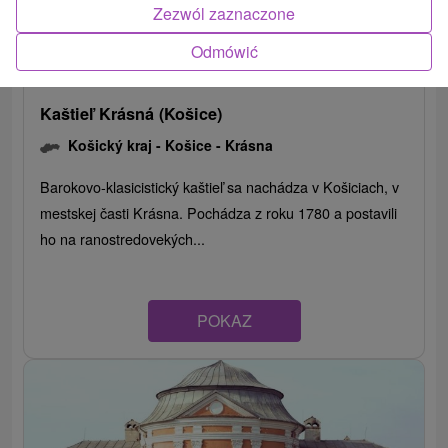
Zezwól zaznaczone
Odmówić
Kaštieľ Krásná (Košice)
Košický kraj -
Košice - Krásna
Barokovo-klasicistický kaštieľ sa nachádza v Košiciach, v
mestskej časti Krásna. Pochádza z roku 1780 a postavili
ho na ranostredovekých...
POKAZ