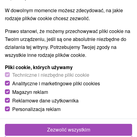
Jeziora, jeziora, zbiorniki wodne
Pomniki
(3)
(1)
W dowolnym momencie możesz zdecydować, na jakie
Zabytki techniki
Atrakcje dla dzieci
(4)
(9)
rodzaje plików cookie chcesz zezwolić.
Escaperoom
Ogrody botaniczne
(2)
(1)
Ogrody zoologiczne i fermy zwierząt
(2)
Prawo stanowi, że możemy przechowywać pliki cookie na
Muzea i galerie
Atrakcje turystyczne
(7)
(7)
Twoim urządzeniu, jeśli są one absolutnie niezbędne do
Atrakcje z adrenaliną
Kolejki linowe
(4)
(1)
działania tej witryny. Potrzebujemy Twojej zgody na
Tory bobslejowe
Jaskinie
(1)
(1)
wszystkie inne rodzaje plików cookie.
Pliki cookie, których używamy
Wsie i miasta
Techniczne i niezbędne pliki cookie
Košice - Šaca
(1)
Košice - Krásna
(1)
Analityczne i marketingowe pliki cookies
Magazyn reklam
Reklamowe dane użytkownika
Personalizacja reklam
Zezwolić wszystkim