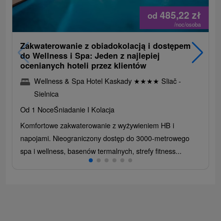
485,22
zł
od
/noc/osoba
Zakwaterowanie z obiadokolacją i dostępem
do Wellness i Spa: Jeden z najlepiej
ocenianych hoteli przez klientów
Wellness & Spa Hotel Kaskady
★
★
★
★
Sliač -
Sielnica
Od 1 Noce
Śniadanie I Kolacja
Komfortowe zakwaterowanie z wyżywieniem HB i
napojami. Nieograniczony dostęp do 3000-metrowego
spa i wellness, basenów termalnych, strefy fitness...