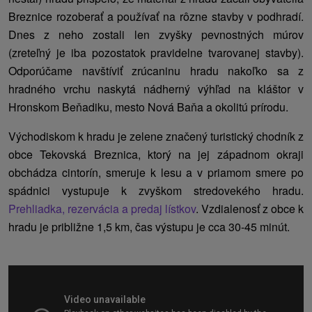
Breznice rozoberať a používať na rôzne stavby v podhradí.
Dnes z neho zostali len zvyšky pevnostných múrov
(zreteľný je iba pozostatok pravidelne tvarovanej stavby).
Odporúčame navštíviť zrúcaninu hradu nakoľko sa z
hradného vrchu naskytá nádherný výhľad na kláštor v
Hronskom Beňadiku, mesto Nová Baňa a okolitú prírodu.
Východiskom k hradu je zelene značený turistický chodník z
obce Tekovská Breznica, ktorý na jej západnom okraji
obchádza cintorín, smeruje k lesu a v priamom smere po
spádnici vystupuje k zvyškom stredovekého hradu.
Prehliadka, rezervácia a predaj lístkov
. Vzdialenosť z obce k
hradu je približne 1,5 km, čas výstupu je cca 30-45 minút.