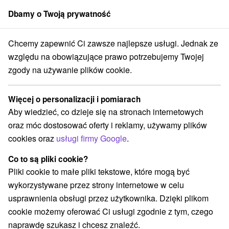
Dbamy o Twoją prywatność
członek grupy
Sorger
Chcemy zapewnić Ci zawsze najlepsze usługi. Jednak ze
trický kraj
Tekovská Breznica
Hrad Breznica Tekovská Breznica
względu na obowiązujące prawo potrzebujemy Twojej
zgody na używanie plików cookie.
Hrad Breznica Tekovská Breznica
Więcej o personalizacji i pomiarach
Wyświetl stronę internetową
Przejdź do
Aby wiedzieć, co dzieje się na stronach internetowych
oraz móc dostosować oferty i reklamy, używamy plików
Opinii Google
cookies oraz
usługi firmy Google
.
Hrádok Sokolia skala
GPS:
966 52 Tekovská Breznica
N +48° 22' 42.05''
Co to są pliki cookie?
E +18° 37' 40.4''
Pliki cookie to małe pliki tekstowe, które mogą być
wykorzystywane przez strony internetowe w celu
usprawnienia obsługi przez użytkownika. Dzięki plikom
cookie możemy oferować Ci usługi zgodnie z tym, czego
naprawdę szukasz i chcesz znaleźć.