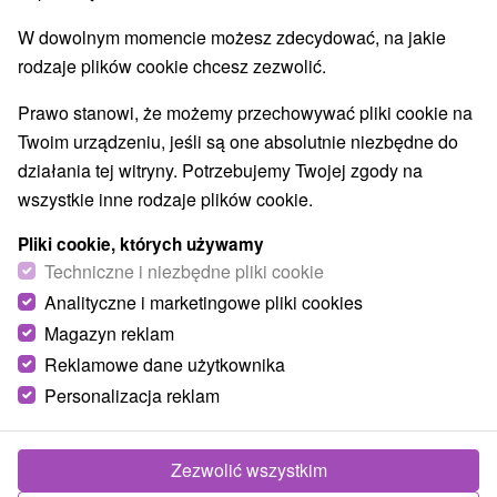
W dowolnym momencie możesz zdecydować, na jakie
rodzaje plików cookie chcesz zezwolić.
Prawo stanowi, że możemy przechowywać pliki cookie na
Twoim urządzeniu, jeśli są one absolutnie niezbędne do
działania tej witryny. Potrzebujemy Twojej zgody na
wszystkie inne rodzaje plików cookie.
Pliki cookie, których używamy
© OpenStreetMap
Techniczne i niezbędne pliki cookie
Region turystyczny
Analityczne i marketingowe pliki cookies
Stredné Slovensko, Banskobystrický kraj, Pohronie,
Magazyn reklam
Pohronský Inovec, Štiavnické vrchy, Vtáčnik, Žiarska kotlina
Reklamowe dane użytkownika
Personalizacja reklam
Znalazłeś błąd lub chcesz polecić nam nową atrakcję
Zgłoś błąd
Zezwolić wszystkim