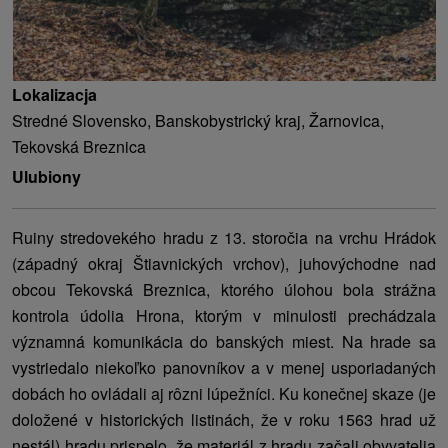
Lokalizacja
Stredné Slovensko, Banskobystrický kraj, Žarnovica,
Tekovská Breznica
Ulubiony
Ruiny stredovekého hradu z 13. storočia na vrchu Hrádok
(západný okraj Štiavnických vrchov), juhovýchodne nad
obcou Tekovská Breznica, ktorého úlohou bola strážna
kontrola údolia Hrona, ktorým v minulosti prechádzala
významná komunikácia do banských miest. Na hrade sa
vystriedalo niekoľko panovníkov a v menej usporiadaných
dobách ho ovládali aj rôzni lúpežníci. Ku konečnej skaze (je
doložené v historických listinách, že v roku 1563 hrad už
nestál) hradu prispelo, že materiál z hradu začali obyvatelia