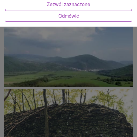
Zezwól zaznaczone
ATRAKCJĄ
Odmówić