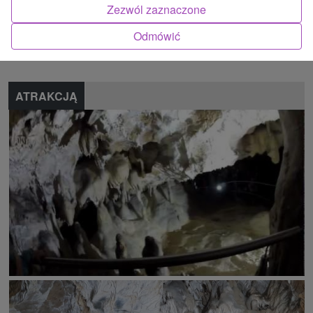
Zezwól zaznaczone
Znalazłeś błąd lub chcesz polecić nam nową atrakcję
Odmówić
Zgłoś błąd
ATRAKCJĄ