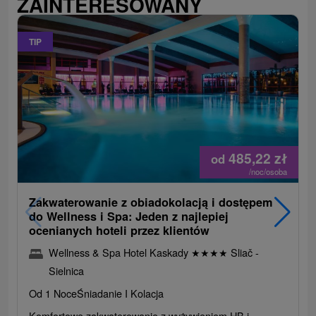
ZAINTERESOWANY
TIP
485,22
zł
od
/noc/osoba
Zakwaterowanie z obiadokolacją i dostępem
do Wellness i Spa: Jeden z najlepiej
ocenianych hoteli przez klientów
Wellness & Spa Hotel Kaskady
★
★
★
★
Sliač -
Sielnica
Od 1 Noce
Śniadanie I Kolacja
Komfortowe zakwaterowanie z wyżywieniem HB i