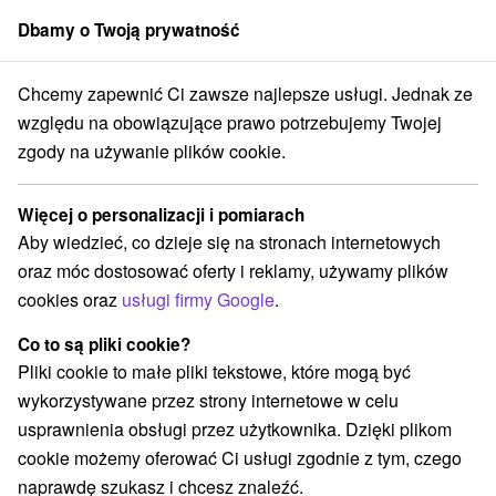
Dbamy o Twoją prywatność
członek grupy
Sorger
Chcemy zapewnić Ci zawsze najlepsze usługi. Jednak ze
sko
Banskobystrický kraj
Dolný Harmanec
Jaskinia Harmanecka
względu na obowiązujące prawo potrzebujemy Twojej
zgody na używanie plików cookie.
Jaskinia Harmanecka
Więcej o personalizacji i pomiarach
Wyświetl stronę internetową
Przejdź do
Aby wiedzieć, co dzieje się na stronach internetowych
oraz móc dostosować oferty i reklamy, używamy plików
cookies oraz
usługi firmy Google
.
+421 48 419 81 22
harmanj@ssj.sk
Co to są pliki cookie?
Facebook
Pliki cookie to małe pliki tekstowe, które mogą być
wykorzystywane przez strony internetowe w celu
Opinii Google
usprawnienia obsługi przez użytkownika. Dzięki plikom
Harmanecká jaskyňa
GPS:
cookie możemy oferować Ci usługi zgodnie z tym, czego
976 03 Dolný Harmanec
N +48° 48' 49.82''
naprawdę szukasz i chcesz znaleźć.
E +19° 2' 24.05''