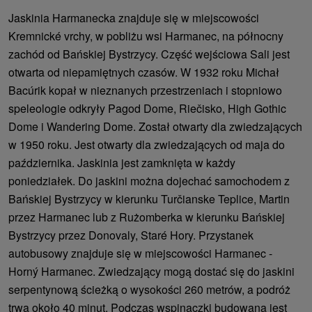
Jaskinia Harmanecka znajduje się w miejscowości
Kremnické vrchy, w pobliżu wsi Harmanec, na północny
zachód od Bańskiej Bystrzycy. Część wejściowa Sali jest
otwarta od niepamiętnych czasów. W 1932 roku Michał
Bacúrik kopał w nieznanych przestrzeniach i stopniowo
speleologie odkryły Pagod Dome, Riečisko, High Gothic
Dome i Wandering Dome. Został otwarty dla zwiedzających
w 1950 roku. Jest otwarty dla zwiedzających od maja do
października. Jaskinia jest zamknięta w każdy
poniedziałek. Do jaskini można dojechać samochodem z
Bańskiej Bystrzycy w kierunku Turčianske Teplice, Martin
przez Harmanec lub z Rużomberka w kierunku Bańskiej
Bystrzycy przez Donovaly, Staré Hory. Przystanek
autobusowy znajduje się w miejscowości Harmanec -
Horný Harmanec. Zwiedzający mogą dostać się do jaskini
serpentynową ścieżką o wysokości 260 metrów, a podróż
trwa około 40 minut. Podczas wspinaczki budowana jest