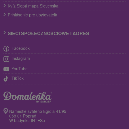
Kvíz Slepá mapa Slovenska
Prihlásenie pre ubytovateľa
SIECI SPOŁECZNOŚCIOWE I ADRES
Facebook
Instagram
YouTube
TikTok
Námestie svätého Egídia 41/95
058 01 Poprad
W budynku INTESu