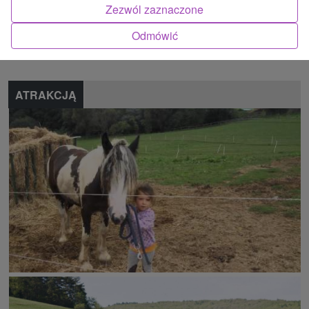
Zezwól zaznaczone
Znalazłeś błąd lub chcesz polecić nam nową atrakcję
Odmówić
Zgłoś błąd
ATRAKCJĄ