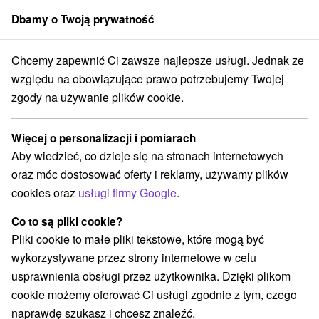
Dbamy o Twoją prywatność
członek grupy
Sorger
Chcemy zapewnić Ci zawsze najlepsze usługi. Jednak ze
Západné Slovensko
Trenčiansky kraj
Nemšová
Farma Uhliská
względu na obowiązujące prawo potrzebujemy Twojej
zgody na używanie plików cookie.
Farma Uhliská
Więcej o personalizacji i pomiarach
Wyświetl stronę internetową
Przejdź do
Aby wiedzieć, co dzieje się na stronach internetowych
oraz móc dostosować oferty i reklamy, używamy plików
cookies oraz
usługi firmy Google
.
+421 32 6589 212
info@uhliska.sk
Co to są pliki cookie?
Facebook
Pliki cookie to małe pliki tekstowe, które mogą być
wykorzystywane przez strony internetowe w celu
Opinii Google
usprawnienia obsługi przez użytkownika. Dzięki plikom
Kúty 1459/20
GPS:
cookie możemy oferować Ci usługi zgodnie z tym, czego
914 41 Nemšová - Trenčianska Závada
N +48° 57' 52.02''
naprawdę szukasz i chcesz znaleźć.
E +18° 7' 3.25''