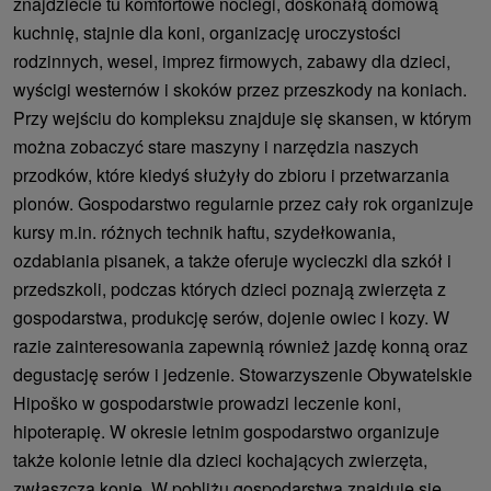
znajdziecie tu komfortowe noclegi, doskonałą domową
kuchnię, stajnie dla koni, organizację uroczystości
rodzinnych, wesel, imprez firmowych, zabawy dla dzieci,
wyścigi westernów i skoków przez przeszkody na koniach.
Przy wejściu do kompleksu znajduje się skansen, w którym
można zobaczyć stare maszyny i narzędzia naszych
przodków, które kiedyś służyły do ​​zbioru i przetwarzania
plonów. Gospodarstwo regularnie przez cały rok organizuje
kursy m.in. różnych technik haftu, szydełkowania,
ozdabiania pisanek, a także oferuje wycieczki dla szkół i
przedszkoli, podczas których dzieci poznają zwierzęta z
gospodarstwa, produkcję serów, dojenie owiec i kozy. W
razie zainteresowania zapewnią również jazdę konną oraz
degustację serów i jedzenie. Stowarzyszenie Obywatelskie
Hipoško w gospodarstwie prowadzi leczenie koni,
hipoterapię. W okresie letnim gospodarstwo organizuje
także kolonie letnie dla dzieci kochających zwierzęta,
zwłaszcza konie. W pobliżu gospodarstwa znajduje się