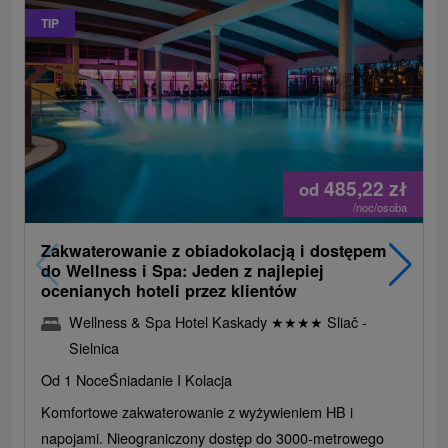
TIP
485,22
zł
od
/noc/osoba
Zakwaterowanie z obiadokolacją i dostępem
do Wellness i Spa: Jeden z najlepiej
ocenianych hoteli przez klientów
Wellness & Spa Hotel Kaskady
★
★
★
★
Sliač -
Sielnica
Od 1 Noce
Śniadanie I Kolacja
Komfortowe zakwaterowanie z wyżywieniem HB i
napojami. Nieograniczony dostęp do 3000-metrowego