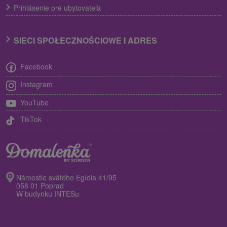
Prihlásenie pre ubytovateľa
SIECI SPOŁECZNOŚCIOWE I ADRES
Facebook
Instagram
YouTube
TikTok
Námestie svätého Egídia 41/95
058 01 Poprad
W budynku INTESu