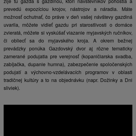
žije tu gazda s gazdinou, ktorí návštevníkov pohostia a
prevedú expozíciou krojov, nástrojov a náradia. Máte
možnosť ochutnať, čo práve v deň vašej návštevy gazdiná
uvarila, môžete vidieť gazdu pri starostlivosti o domáce
zvieratá, môžete si vyskúšať viazanie myjavských ručníkov,
či obliecť sa do myjavského kroja. A okrem bežnej
prevádzky ponúka Gazdovský dvor aj rôzne tematicky
zamerané podujatia pre verejnosť (kopaničiarska svadba,
zabíjačka, dupanie humna), zabezpečenie spoločenských
podujatí a výchovno-vzdelávacích programov v oblasti
tradičnej kultúry a to na objednávku (napr. Dožinky a Dni
sliviek).