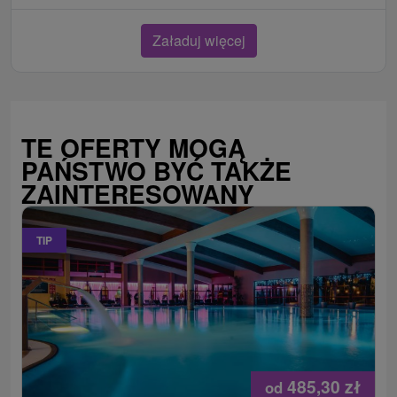
Załaduj więcej
TE OFERTY MOGĄ
PAŃSTWO BYĆ TAKŻE
ZAINTERESOWANY
TIP
485,30
zł
od