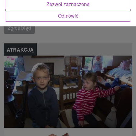
Malé Karpaty
Zezwól zaznaczone
Znalazłeś błąd lub chcesz polecić nam nową atrakcję
Odmówić
Zgłoś błąd
ATRAKCJĄ