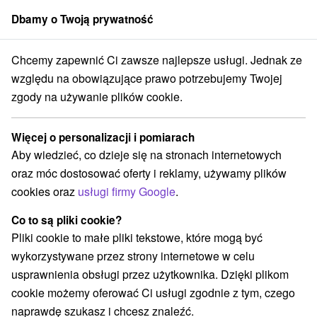
Dbamy o Twoją prywatność
członek grupy
Sorger
Chcemy zapewnić Ci zawsze najlepsze usługi. Jednak ze
lovensko
Trenčiansky kraj
Myjava
Gazdovský dvor v Turej Lúke
względu na obowiązujące prawo potrzebujemy Twojej
zgody na używanie plików cookie.
Gazdovský dvor v Turej Lúke
Więcej o personalizacji i pomiarach
Wyświetl stronę internetową
Przejdź do
Aby wiedzieć, co dzieje się na stronach internetowych
oraz móc dostosować oferty i reklamy, używamy plików
+421 907 202 126
cookies oraz
usługi firmy Google
.
gazdovskydvortl@gmail.com
Co to są pliki cookie?
Facebook
Pliki cookie to małe pliki tekstowe, które mogą być
wykorzystywane przez strony internetowe w celu
Opinii Google
usprawnienia obsługi przez użytkownika. Dzięki plikom
Turá Lúka 119
GPS:
cookie możemy oferować Ci usługi zgodnie z tym, czego
907 03 Myjava
N +48° 44' 35.6''
naprawdę szukasz i chcesz znaleźć.
E +17° 32' 22.35''