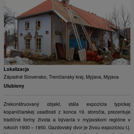
Lokalizacja
Západné Slovensko, Trenčiansky kraj, Myjava, Myjava
Ulubiony
Zrekonštruovaný objekt, stála expozícia typickej
kopaničiarskej usadlosti z konca 19. storočia, prezentuje
tradičné formy života a bývania v myjavskom regióne v
rokoch 1900 – 1950. Gazdovský dvor je živou expozíciou t.j.