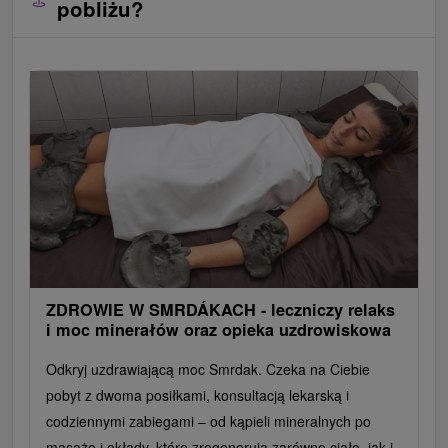
pobliżu?
ZDROWIE W SMRDÁKACH - leczniczy relaks
i moc minerałów oraz opieka uzdrowiskowa
Odkryj uzdrawiającą moc Smrdak. Czeka na Ciebie
pobyt z dwoma posiłkami, konsultacją lekarską i
codziennymi zabiegami – od kąpieli mineralnych po
masaże i okłady, które zregenerują zarówno ciało, jak i