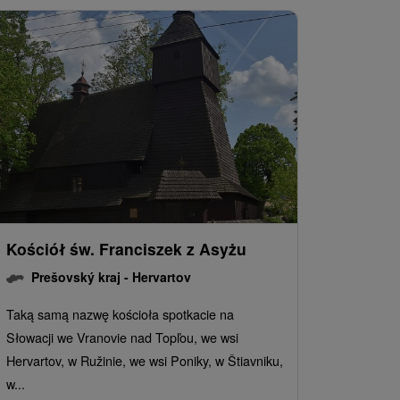
Kościół św. Franciszek z Asyżu
Prešovský kraj -
Hervartov
Taką samą nazwę kościoła spotkacie na
Słowacji we Vranovie nad Topľou, we wsi
Hervartov, w Ružinie, we wsi Poniky, w Štiavniku,
w...