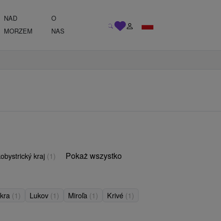
NAD
O
MORZEM
NAS
Pokaż wszystko
obystrický kraj
(1)
íkra
(1)
Lukov
(1)
Miroľa
(1)
Krivé
(1)