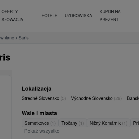
OFERTY
KUPON NA
HOTELE
UZDROWISKA
SŁOWACJA
PREZENT
ewniane
Saris
ris
Lokalizacja
Stredné Slovensko
(5)
Východné Slovensko
(29)
Bansk
Wsie i miasta
Šemetkovce
(1)
Tročany
(1)
Nižný Komárnik
(1)
Pr
Pokaż wszystko