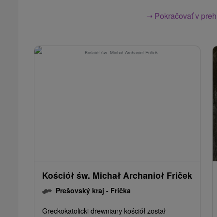
➝ Pokračovať v prehl
Kościół św. Michał Archanioł Friček
Prešovský kraj -
Frička
Greckokatolicki drewniany kościół został