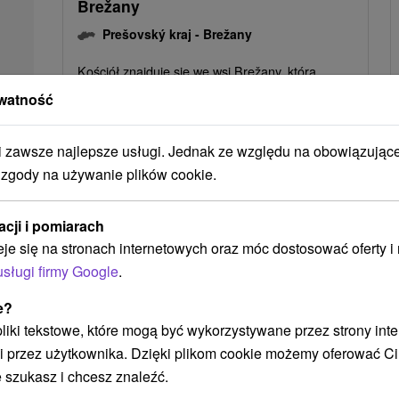
Brežany
Prešovský kraj -
Brežany
Kościół znajduje się we wsi Brežany, która
znajduje się około 15 kilometrów od miasta
watność
Preszów. Ten kościół jest narodowym
zabytkiem...
zawsze najlepsze usługi. Jednak ze względu na obowiązując
 zgody na używanie plików cookie.
POKAZ
acji i pomiarach
eje się na stronach internetowych oraz móc dostosować oferty 
usługi firmy Google
.
Ak plánujete navštíviť tieto atrakcie
e?
 pliki tekstowe, które mogą być wykorzystywane przez strony int
i przez użytkownika. Dzięki plikom cookie możemy oferować Ci
 szukasz i chcesz znaleźć.