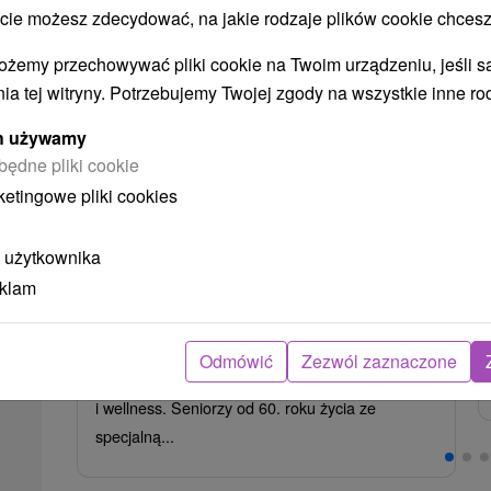
 możesz zdecydować, na jakie rodzaje plików cookie chcesz
ożemy przechowywać pliki cookie na Twoim urządzeniu, jeśli s
ia tej witryny. Potrzebujemy Twojej zgody na wszystkie inne ro
350,07
zł
od
/noc/osoba
ych używamy
będne pliki cookie
Pobyt leczniczy STANDARD i
ketingowe pliki cookies
SENIOR od 60 lat / prawdziwy
wypoczynek i cenne usługi
Uzdrowisko Bardejovské Kúpele
 użytkownika
eklam
Od 6 Noce
9,2
(829 recenzji)
Pełne Wyżywienie
Pobyt w uzdrowisku z pełną opieką: pełne
Odmówić
Zezwól zaznaczone
wyżywienie, badanie lekarskie, 3 zabiegi dziennie
i wellness. Seniorzy od 60. roku życia ze
specjalną...