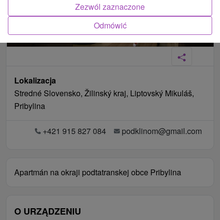
Zezwól zaznaczone
Odmówić
Lokalizacja
Stredné Slovensko, Žilinský kraj, Liptovský Mikuláš,
Pribylina
+421 915 827 084
podklinom@gmail.com
Apartmán na okraji podtatranskej obce Pribylina
O URZĄDZENIU