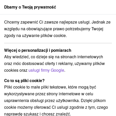
Dbamy o Twoją prywatność
członek grupy
Sorger
Chcemy zapewnić Ci zawsze najlepsze usługi. Jednak ze
Slovensko
Žilinský kraj
Pribylina
Apartmán Pod Klinom Pribylina
względu na obowiązujące prawo potrzebujemy Twojej
zgody na używanie plików cookie.
Apartmán Pod Klinom Pribylina
Pribylina
Więcej o personalizacji i pomiarach
Aby wiedzieć, co dzieje się na stronach internetowych
oraz móc dostosować oferty i reklamy, używamy plików
Zarezerwuj przez booking
cookies oraz
usługi firmy Google
.
Co to są pliki cookie?
Pliki cookie to małe pliki tekstowe, które mogą być
REZERWACJA I WYBÓR OFERTY
wykorzystywane przez strony internetowe w celu
Skontaktuj się bezpośrednio z właścicielem.
usprawnienia obsługi przez użytkownika. Dzięki plikom
cookie możemy oferować Ci usługi zgodnie z tym, czego
Przejdź do lokalizacji
naprawdę szukasz i chcesz znaleźć.