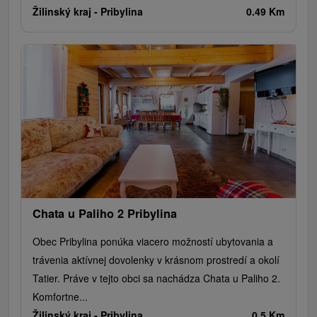
Žilinský kraj -
Pribylina
0.49 Km
Chata u Paliho 2 Pribylina
Obec Pribylina ponúka viacero možností ubytovania a
trávenia aktívnej dovolenky v krásnom prostredí a okolí
Tatier. Práve v tejto obci sa nachádza Chata u Paliho 2.
Komfortne...
Žilinský kraj -
Pribylina
0.5 Km