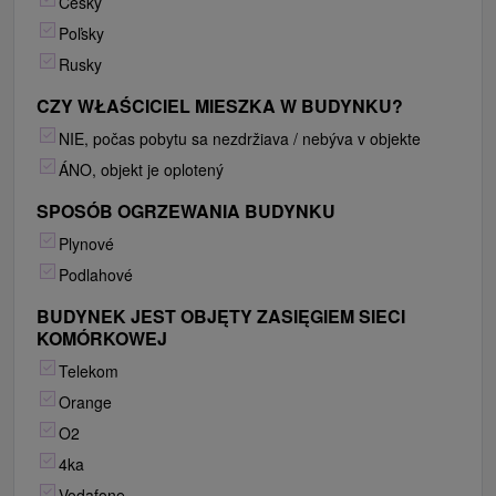
Česky
Poľsky
Rusky
CZY WŁAŚCICIEL MIESZKA W BUDYNKU?
NIE, počas pobytu sa nezdržiava / nebýva v objekte
ÁNO, objekt je oplotený
SPOSÓB OGRZEWANIA BUDYNKU
Plynové
Podlahové
BUDYNEK JEST OBJĘTY ZASIĘGIEM SIECI
KOMÓRKOWEJ
Telekom
Orange
O2
4ka
Vodafone