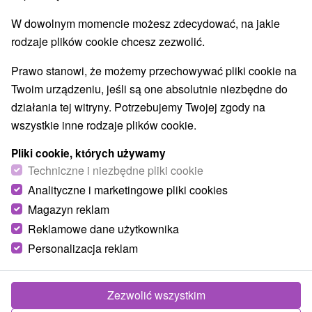
O URZĄDZENIA
SPRZĘT
W dowolnym momencie możesz zdecydować, na jakie
rodzaje plików cookie chcesz zezwolić.
Prawo stanowi, że możemy przechowywać pliki cookie na
Twoim urządzeniu, jeśli są one absolutnie niezbędne do
działania tej witryny. Potrzebujemy Twojej zgody na
wszystkie inne rodzaje plików cookie.
Pliki cookie, których używamy
Techniczne i niezbędne pliki cookie
Analityczne i marketingowe pliki cookies
Magazyn reklam
Reklamowe dane użytkownika
Personalizacja reklam
Zezwolić wszystkim