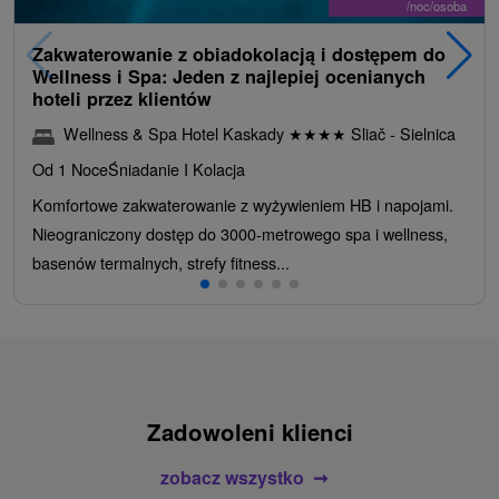
/noc/osoba
Zakwaterowanie z obiadokolacją i dostępem do
Wellness i Spa: Jeden z najlepiej ocenianych
hoteli przez klientów
Wellness & Spa Hotel Kaskady
★
★
★
★
Sliač - Sielnica
Od 1 Noce
Śniadanie I Kolacja
Komfortowe zakwaterowanie z wyżywieniem HB i napojami.
Nieograniczony dostęp do 3000-metrowego spa i wellness,
basenów termalnych, strefy fitness...
Zadowoleni klienci
zobacz wszystko