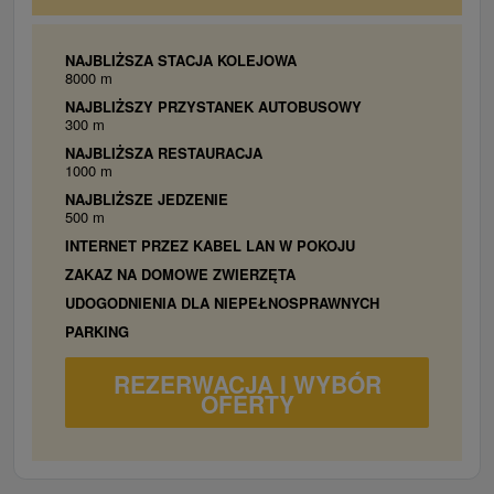
a spoločenskými hrami. Jedlo podľa svojej chuti
pripravíte v plne vybavenej kuchyni. V objekte je
možnosť pripojenia na internet prostredníctvom kábla
NAJBLIŻSZA STACJA KOLEJOWA
8000 m
alebo WIFI.
NAJBLIŻSZY PRZYSTANEK AUTOBUSOWY
300 m
NAJBLIŻSZA RESTAURACJA
1000 m
NAJBLIŻSZE JEDZENIE
500 m
INTERNET PRZEZ KABEL LAN W POKOJU
ZAKAZ NA DOMOWE ZWIERZĘTA
UDOGODNIENIA DLA NIEPEŁNOSPRAWNYCH
PARKING
REZERWACJA I WYBÓR
OFERTY