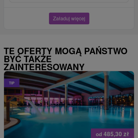
Załaduj więcej
TE OFERTY MOGĄ PAŃSTWO
BYĆ TAKŻE
ZAINTERESOWANY
TIP
485,30
zł
od