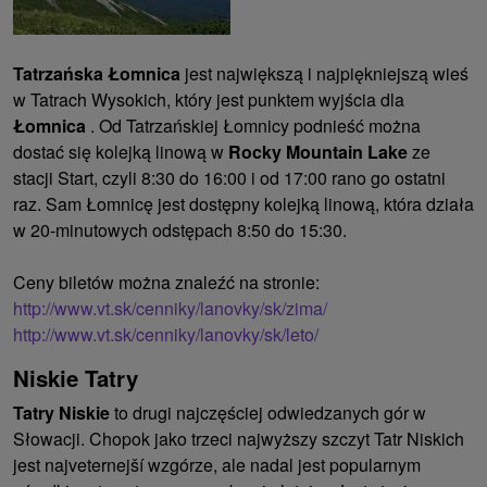
Tatrzańska Łomnica
jest największą i najpiękniejszą wieś
w Tatrach Wysokich, który jest punktem wyjścia dla
Łomnica
. Od Tatrzańskiej Łomnicy podnieść można
dostać się kolejką linową w
Rocky Mountain Lake
ze
stacji Start, czyli 8:30 do 16:00 i od 17:00 rano go ostatni
raz. Sam Łomnicę jest dostępny kolejką linową, która działa
w 20-minutowych odstępach 8:50 do 15:30.
Ceny biletów można znaleźć na stronie:
http://www.vt.sk/cenniky/lanovky/sk/zima/
http://www.vt.sk/cenniky/lanovky/sk/leto/
Niskie Tatry
Tatry Niskie
to drugi najczęściej odwiedzanych gór w
Słowacji. Chopok jako trzeci najwyższy szczyt Tatr Niskich
jest najveternejší wzgórze, ale nadal jest popularnym