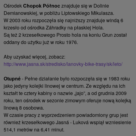
Ośrodek
Chopok Północ
znajduje się w Dolinie
Demianowskiej, w pobliżu Liptowskiego Mikulasza.
W 2003 roku rozpoczęła się najniższy znajduje windą 6
krzesło od ośrodka Záhradky na płaskiej Hola.
Są też 2 krzesełkowego Prosto hola na koniu Grun został
oddany do użytku już w roku 1976.
Aby uzyskać więcej, zobacz:
http://www.jasna.sk/stredisko/lanovky-bike-trasy/sk/leto/
Otupné
- Pełne działanie było rozpoczęła się w 1983 roku
jako jedyny kolejki linowej w centrum. Ze względu na ich
kształt te cztery kabiny o nazwie „jajo”, a od grudnia 2009
roku, ten ośrodek w sezonie zimowym oferuje nową kolejką
linową 8 osobowa.
W czasie pracy z wyprzedzeniem powiadomiony grup jest
również krzesełkowego Jasná - Luková wspiął wzniesienie
514,1 metrów na 6,41 minut.