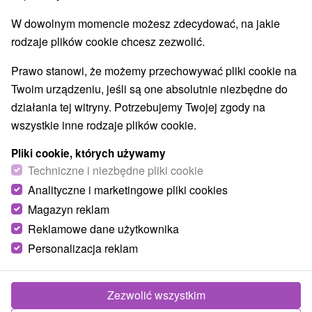
może być używany w swoich zajęć rekreacyjnych w
Tatrach.
W dowolnym momencie możesz zdecydować, na jakie
rodzaje plików cookie chcesz zezwolić.
Pleso
Prawo stanowi, że możemy przechowywać pliki cookie na
Twoim urządzeniu, jeśli są one absolutnie niezbędne do
działania tej witryny. Potrzebujemy Twojej zgody na
wszystkie inne rodzaje plików cookie.
Pliki cookie, których używamy
Techniczne i niezbędne pliki cookie
Pleso
wśród najwyższej położonej Tatrzańskiego
rozliczenia. Od Szczyrbskiego jeździ wyciągu
Analityczne i marketingowe pliki cookies
krzesełkowego na Solisko, który kursuje codziennie w
Magazyn reklam
czasie 8:30 do 15:30. Stacja górna na 1,814 metrów nad
Reklamowe dane użytkownika
poziomem morza, może być osiągnięte w 6,7 minuty,
Personalizacja reklam
elewacja 430.60 metrów. W pobliżu górnej stacji jest chata
Solisko, który jest jednym z najmłodszych alpejskiego
schroniska w Tatrach.
Zezwolić wszystkim