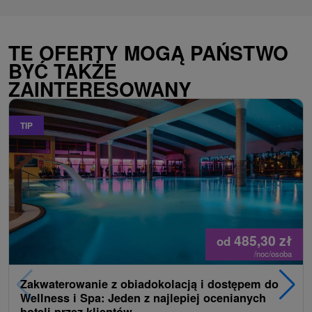
TE OFERTY MOGĄ PAŃSTWO
BYĆ TAKŻE
ZAINTERESOWANY
TIP
485,30
zł
od
/noc/osoba
Zakwaterowanie z obiadokolacją i dostępem do
Wellness i Spa: Jeden z najlepiej ocenianych
hoteli przez klientów