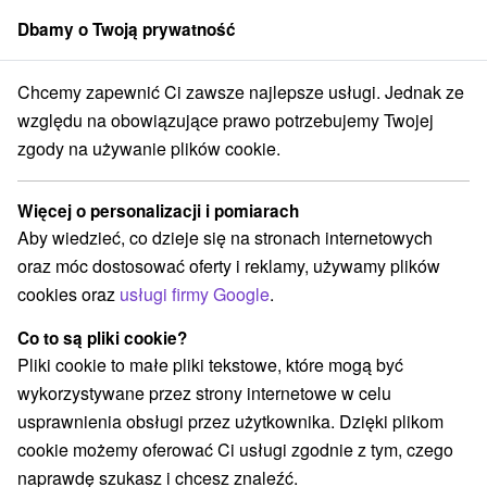
Dbamy o Twoją prywatność
członek grupy
Sorger
Chcemy zapewnić Ci zawsze najlepsze usługi. Jednak ze
Kolejki w Tatrach
względu na obowiązujące prawo potrzebujemy Twojej
zgody na używanie plików cookie.
Kolejki w Tatrach
Więcej o personalizacji i pomiarach
Tatry Wysokie
|
Filmy o Tatrach
|
Książki o Tatrach
|
Galeria
Aby wiedzieć, co dzieje się na stronach internetowych
zdjęć
|
Ośrodki narciarskie
|
Kolejka linowa w Tatrach
|
oraz móc dostosować oferty i reklamy, używamy plików
Baseny - parki wodne
|
Transport w Tatrach
|
Miasta i wsie
|
cookies oraz
usługi firmy Google
.
turystyka
|
Odwiedzenie zasady
|
jaskinia
|
rybołówstwo
|
Fauna
|
flora
|
Restauracje
|
hotele
Co to są pliki cookie?
Pliki cookie to małe pliki tekstowe, które mogą być
wysokie Tatry
wykorzystywane przez strony internetowe w celu
Tatry Wysokie
zbudowane są z trzech ewidencyjnej
usprawnienia obsługi przez użytkownika. Dzięki plikom
gruntów i Pleso, Stary Smokowiec i Tatrzańska Łomnica.
cookie możemy oferować Ci usługi zgodnie z tym, czego
Poszczególne osiedla są lift ośrodki górskie Tatry, jako że
naprawdę szukasz i chcesz znaleźć.