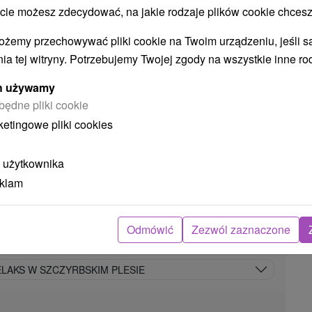
Hotel SOREA TRIGAN
★
★
★
 możesz zdecydować, na jakie rodzaje plików cookie chcesz
Szczyrbskie Jezioro
ożemy przechowywać pliki cookie na Twoim urządzeniu, jeśli s
Štrbské Pleso
ia tej witryny. Potrzebujemy Twojej zgody na wszystkie inne ro
9,1
(829 recenzji)
ych używamy
Hotel SOREA TRIGAN *** położony jest w
będne pliki cookie
atrakcyjnym górskim otoczeniu Jeziora
ketingowe pliki cookies
Szczyrbskiego, niedaleko Nowego Jeziora
Szczyrbskiego, w samym...
 użytkownika
eklam
94
zł
POKAZ
oc/osoba
Odmówić
Zezwól zaznaczone
LAKS W SZCZYRBSKIM PLESIE