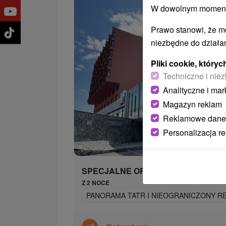
W dowolnym momencie
Prawo stanowi, że m
niezbędne do działan
Pliki cookie, któr
Techniczne i niez
Analityczne i mar
Magazyn reklam
Reklamowe dane
Personalizacja r
332,
od
/n
SPECJALNE OFERTY
Z 2 NOCE
PANORAMA TATR I NIEOGRANICZONY RE