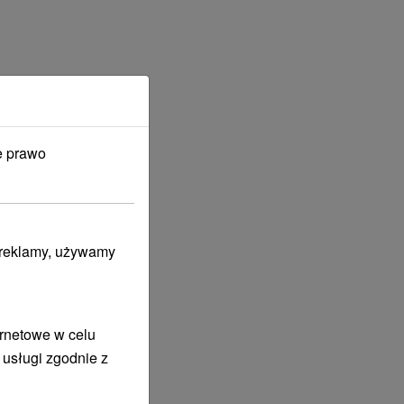
e prawo
i reklamy, używamy
ernetowe w celu
 usługi zgodnie z