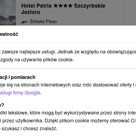
Hotel Patria
★
★
★
★
Szczyrbskie
Jezioro
Štrbské Pleso
watność
9,2
(545 recenzji)
Hotel Patria **** znajduje się w najwyżej położonej
zawsze najlepsze usługi. Jednak ze względu na obowiązując
miejscowości w Tatrach Wysokich w Szczyrbskim
 zgody na używanie plików cookie.
Jeziorze (slow. Štrbské Pleso) 1346 m...
acji i pomiarach
82
zł
POKAZ
eje się na stronach internetowych oraz móc dostosować oferty 
oc/osoba
usługi firmy Google
.
e?
 pliki tekstowe, które mogą być wykorzystywane przez strony int
YRBSKIM: RELAKS I ZABAWA DLA CAŁEJ RODZINY
i przez użytkownika. Dzięki plikom cookie możemy oferować Ci
 szukasz i chcesz znaleźć.