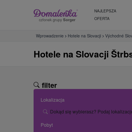
NAJLEPSZA
OFERTA
członek grupy
Sorger
Wprowadzenie
Hotele na Slovacji
Východné Slo
Hotele na Slovacji Štrb
filter
Lokalizacja
Dokąd się wybierasz? Podaj lokalizacj
Pobyt