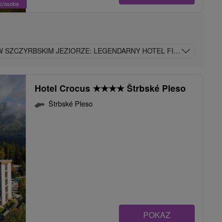
oc/osoba
SZCZYRBSKIM JEZIORZE: LEGENDARNY HOTEL FIS Z KOLEJKAMI
Hotel Crocus
★
★
★
★
Štrbské Pleso
Štrbské Pleso
POKAZ