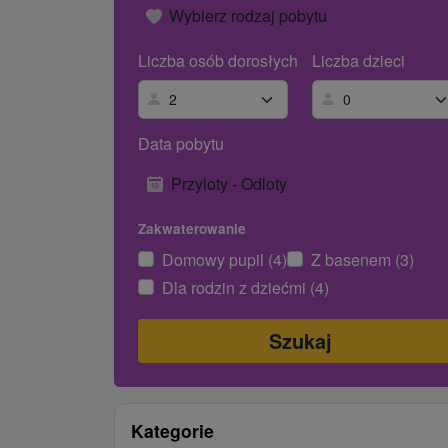
Wybierz rodzaj pobytu
Liczba osób dorosłych
Liczba dzieci
Data pobytu
Przyloty - Odloty
Zakwaterowanie
Domowy pupil (4)
Z basenem (3)
Dla rodzin z dziećmi (4)
Kategorie