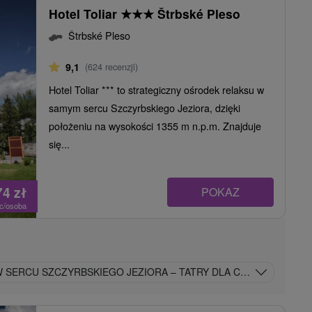
Hotel Toliar
★
★
★
Štrbské Pleso
Štrbské Pleso
9,1
(624 recenzji)
Hotel Toliar *** to strategiczny ośrodek relaksu w
samym sercu Szczyrbskiego Jeziora, dzięki
położeniu na wysokości 1355 m n.p.m. Znajduje
się...
74
zł
POKAZ
oc/osoba
W SERCU SZCZYRBSKIEGO JEZIORA – TATRY DLA CAŁEJ RODZINY