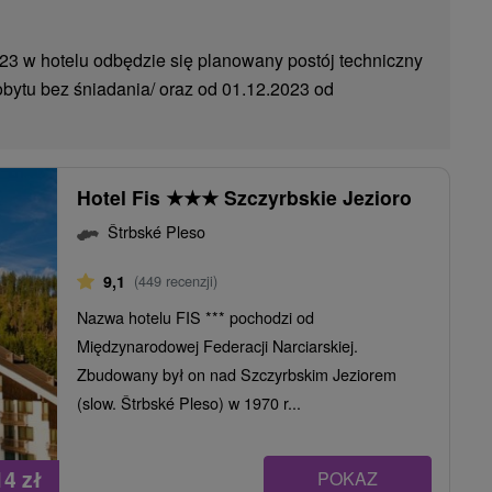
023 w hotelu odbędzie się planowany postój techniczny
obytu bez śniadania/ oraz od 01.12.2023 od
Hotel Fis
★
★
★
Szczyrbskie Jezioro
Štrbské Pleso
9,1
(449 recenzji)
Nazwa hotelu FIS *** pochodzi od
Międzynarodowej Federacji Narciarskiej.
Zbudowany był on nad Szczyrbskim Jeziorem
(slow. Štrbské Pleso) w 1970 r...
14
zł
POKAZ