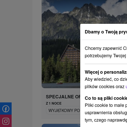
Dbamy o Twoją pry
Chcemy zapewnić Ci 
potrzebujemy Twojej
Więcej o personaliz
432,
od
Aby wiedzieć, co dzi
/n
plików cookies oraz
SPECJALNE OFERTY
Co to są pliki cooki
Z 1 NOCE
Pliki cookie to małe
WYJĄTKOWY POBYT NAD JEZIOREM SZCZ
usprawnienia obsług
tym, czego naprawdę