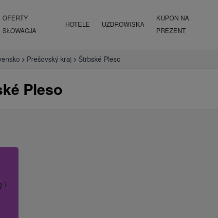
OFERTY
KUPON NA
HOTELE
UZDROWISKA
SŁOWACJA
PREZENT
vensko
Prešovský kraj
Štrbské Pleso
ské Pleso
ę lub nazwę hotelu.