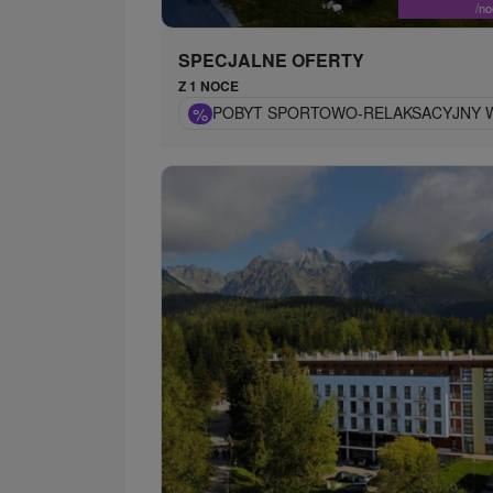
/n
SPECJALNE OFERTY
Z 1 NOCE
%
POBYT SPORTOWO-RELAKSACYJNY W 