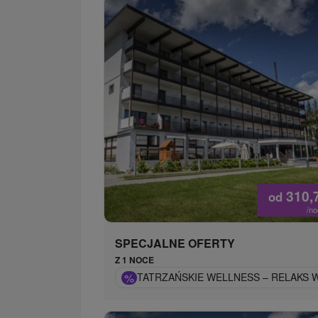
310,
od
/n
SPECJALNE OFERTY
Z 1 NOCE
%
TATRZAŃSKIE WELLNESS – RELAKS 