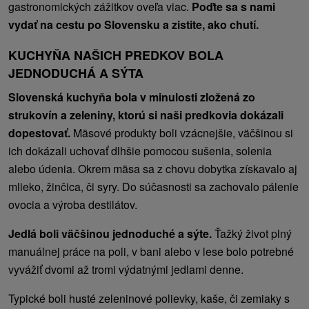
gastronomických zážitkov oveľa viac.
Poďte sa s nami
vydať na cestu po Slovensku a zistite, ako chutí.
KUCHYŇA NAŠICH PREDKOV BOLA
JEDNODUCHÁ A SÝTA
Slovenská kuchyňa bola v minulosti zložená zo
strukovín a zeleniny, ktorú si naši predkovia dokázali
dopestovať.
Mäsové produkty boli vzácnejšie, väčšinou si
ich dokázali uchovať dlhšie pomocou sušenia, solenia
alebo údenia. Okrem mäsa sa z chovu dobytka získavalo aj
mlieko, žinčica, či syry. Do súčasnosti sa zachovalo pálenie
ovocia a výroba destilátov.
Jedlá boli väčšinou jednoduché a sýte.
Ťažký život plný
manuálnej práce na poli, v bani alebo v lese bolo potrebné
vyvážiť dvomi až tromi výdatnými jedlami denne.
Typické boli husté zeleninové polievky, kaše, či zemiaky s