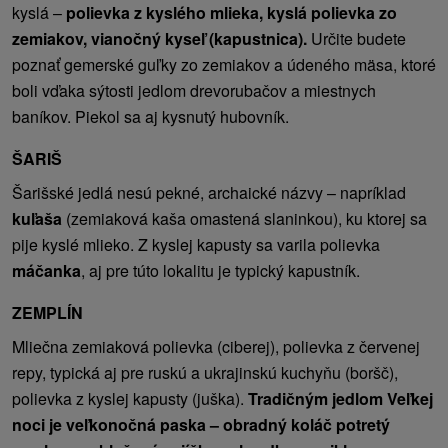
kyslá –
polievka z kyslého mlieka, kyslá polievka zo
zemiakov, vianočný kyseľ (kapustnica).
Určite budete
poznať gemerské guľky zo zemiakov a údeného mäsa, ktoré
boli vďaka sýtosti jedlom drevorubačov a miestnych
baníkov. Piekol sa aj kysnutý hubovník.
ŠARIŠ
Šarišské jedlá nesú pekné, archaické názvy – napríklad
kuľaša
(zemiaková kaša omastená slaninkou), ku ktorej sa
pije kyslé mlieko. Z kyslej kapusty sa varila polievka
máčanka
, aj pre túto lokalitu je typický kapustník.
ZEMPLÍN
Mliečna zemiaková polievka (ciberej), polievka z červenej
repy, typická aj pre ruskú a ukrajinskú kuchyňu (boršč),
polievka z kyslej kapusty (juška).
Tradičným jedlom Veľkej
noci je veľkonočná paska – obradný koláč potretý