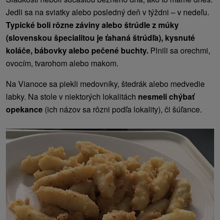
Jedli sa na sviatky alebo posledný deň v týždni – v nedeľu.
Typické boli rôzne záviny alebo štrúdle z múky
(slovenskou špecialitou je ťahaná štrúdľa), kysnuté
koláče, bábovky alebo pečené buchty.
Plnili sa orechmi,
ovocím, tvarohom alebo makom.
Na Vianoce sa piekli medovníky, štedrák alebo medvedie
labky. Na stole v niektorých lokalitách
nesmeli chýbať
opekance
(ich názov sa rôzni podľa lokality), či šúľance.