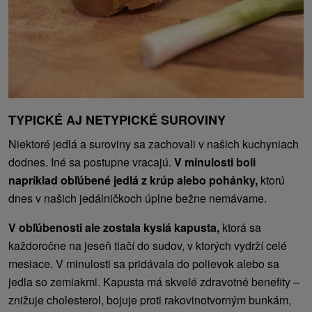
TYPICKÉ AJ NETYPICKÉ SUROVINY
Niektoré jedlá a suroviny sa zachovali v našich kuchyniach
dodnes. Iné sa postupne vracajú.
V minulosti boli
napríklad obľúbené jedlá z krúp alebo pohánky,
ktorú
dnes v našich jedálničkoch úplne bežne nemávame.
V obľúbenosti ale zostala kyslá kapusta,
ktorá sa
každoročne na jeseň tlačí do sudov, v ktorých vydrží celé
mesiace. V minulosti sa pridávala do polievok alebo sa
jedla so zemiakmi. Kapusta má skvelé zdravotné benefity –
znižuje cholesterol, bojuje proti rakovinotvorným bunkám,