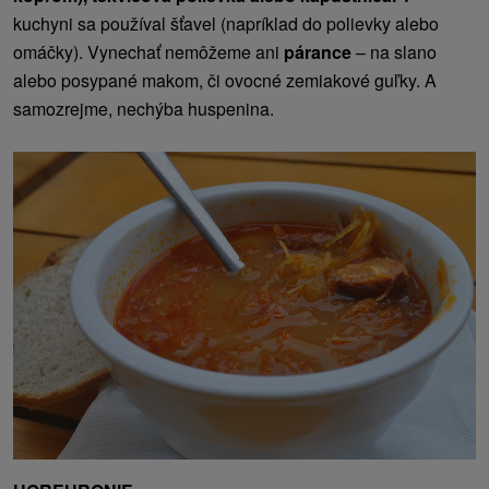
kuchyni sa používal šťavel (napríklad do polievky alebo
omáčky). Vynechať nemôžeme ani
párance
– na slano
alebo posypané makom, či ovocné zemiakové guľky. A
samozrejme, nechýba huspenina.