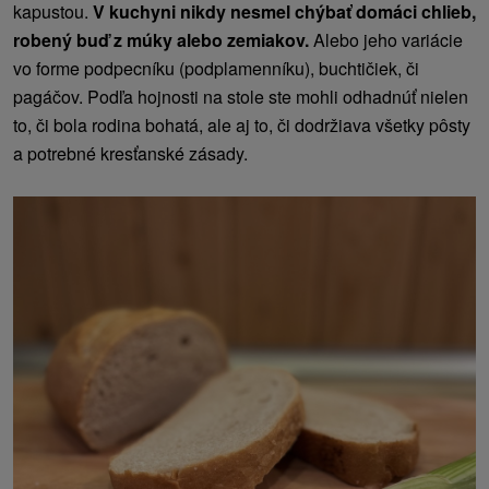
kapustou.
V kuchyni nikdy nesmel chýbať domáci chlieb,
robený buď z múky alebo zemiakov.
Alebo jeho variácie
vo forme podpecníku (podplamenníku), buchtičiek, či
pagáčov. Podľa hojnosti na stole ste mohli odhadnúť nielen
to, či bola rodina bohatá, ale aj to, či dodržiava všetky pôsty
a potrebné kresťanské zásady.