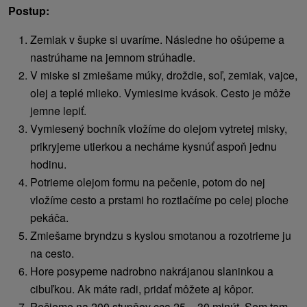
Postup:
Zemiak v šupke si uvaríme. Následne ho ošúpeme a
nastrúhame na jemnom strúhadle.
V miske si zmiešame múky, droždie, soľ, zemiak, vajce,
olej a teplé mlieko. Vymiesime kvások. Cesto je môže
jemne lepiť.
Vymiesený bochník vložíme do olejom vytretej misky,
prikryjeme utierkou a necháme kysnúť aspoň jednu
hodinu.
Potrieme olejom formu na pečenie, potom do nej
vložíme cesto a prstami ho roztlačíme po celej ploche
pekáča.
Zmiešame bryndzu s kyslou smotanou a rozotrieme ju
na cesto.
Hore posypeme nadrobno nakrájanou slaninkou a
cibuľkou. Ak máte radi, pridať môžete aj kôpor.
Pečieme na 200 stupňov cca 25 – 30 minút. Sem tam