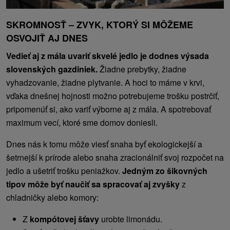
SKROMNOSŤ – ZVYK, KTORÝ SI MÔŽEME
OSVOJIŤ AJ DNES
Vedieť aj z mála uvariť skvelé jedlo je dodnes výsada
slovenských gazdiniek.
Žiadne prebytky, žiadne
vyhadzovanie, žiadne plytvanie. A hoci to máme v krvi,
vďaka dnešnej hojnosti možno potrebujeme trošku postrčiť,
pripomenúť si, ako variť výborne aj z mála. A spotrebovať
maximum vecí, ktoré sme domov doniesli.
Dnes nás k tomu môže viesť snaha byť ekologickejší a
šetrnejší k prírode alebo snaha zracionálniť svoj rozpočet na
jedlo a ušetriť trošku peniažkov.
Jedným zo šikovných
tipov môže byť naučiť sa spracovať aj zvyšky
z
chladničky alebo komory:
Z
kompótovej šťavy
urobte limonádu.