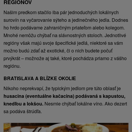
REGIÓNOV
Našim predkom stačilo iba pár jednoduchých lokálnych
surovín na vyčarovanie sýteho a jedinečného jedla. Dodnes
ho hrdo podávame zahraničným priateľom alebo kolegom.
Mnohé nemôžu chýbať na slávnostných stoloch. Jednotlivé
regióny však majú svoje špecifické jedlá, niektoré sa vám
možno budú zdať až exotické, či o nich budete počuť
prvýkrát – možnože aj také, ktoré pochádza priamo z vášho
regiónu.
BRATISLAVA A BLÍZKE OKOLIE
Nikoho neprekvapí, že typickým jedlom pre túto oblasť je
husacina (eventuálne kačacina) podávaná s kapustou,
knedľou a lokšou.
Nesmie chýbať lokálne víno. Ako dezert
sa podáva štrúdľa.