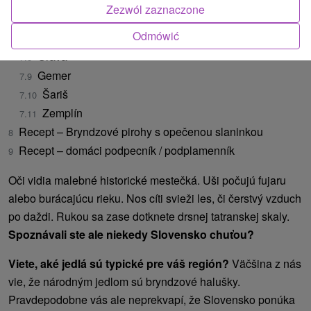
Hont
Zezwól zaznaczone
Horehronie
Odmówić
Turec
Orava
Gemer
Šariš
Zemplín
Recept – Bryndzové pirohy s opečenou slaninkou
Recept – domáci podpecník / podplamenník
Oči vidia malebné historické mestečká. Uši počujú fujaru
alebo burácajúcu rieku. Nos cíti svieži les, či čerstvý vzduch
po daždi. Rukou sa zase dotknete drsnej tatranskej skaly.
Spoznávali ste ale niekedy Slovensko chuťou?
Viete, aké jedlá sú typické pre váš región?
Väčšina z nás
vie, že národným jedlom sú bryndzové halušky.
Pravdepodobne vás ale neprekvapí, že Slovensko ponúka