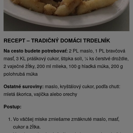
RECEPT – TRADIČNÝ DOMÁCI TRDELNÍK
Na cesto budete potrebovať:
2 PL maslo, 1 PL bravčová
masť, 3 KL práškový cukor, štipka soli, ¼ ks čerstvé droždie,
2 vaječné žĺtky, 200 ml mlieka, 100 g hladká múka, 200 g
polohrubá múka
Ostatné suroviny:
maslo, kryštálový cukor, podľa chuti:
mletá škorica, vajíčka alebo orechy
Postup:
Vo väčšej miske zmiešame zmäknuté maslo, masť,
cukor a žĺtka.