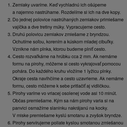
Zemiaky uvaríme. Keď vychladnú ich ošúpeme
a najemno nastrúhame. Rozdelíme si ich na dve kopy.
Do jednej polovice nastrúhaných zemiakov primiešame
vajíčka a dve tretiny múky. Vypracujeme cesto.
Druhú polovicu zemiakov zmiešame z bryndzou.
Ochutíme soľou, korením a kúskom mladej cibuľky.
Vznikne nám plnka, ktorou budeme plniť cesto.
Cesto rozvaľkáme na hrúbku cca 2 mm. Ak nemáme
formu na pirohy, môžeme si cesto vykrajovať pomocou
pohára. Do každého kruhu vložíme 1 lyžicu plnky.
Okraje cesta navlhčíme a cesto uzavrieme. Ak nemáme
formu, cesto môžeme k sebe pritlačiť aj vidličkou.
Pirohy varíme vo vriacej osolenej vode asi 10 minút.
Občas premiešame. Kým sa nám pirohy varia si na
panvici osmažíme slaninku nakrájanú na kocky.
V miske premiešame kyslú smotanu a zvyšok bryndze.
Pirohy servírujeme poliate kyslou smotanou zmiešanou