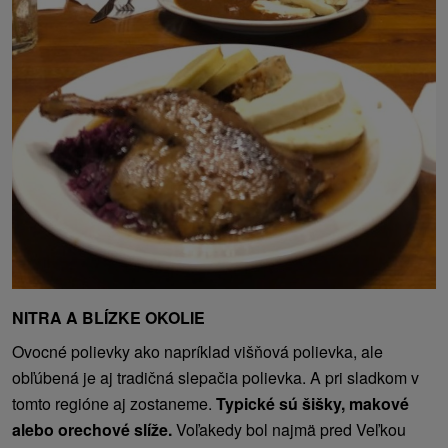
NITRA A BLÍZKE OKOLIE
Ovocné polievky ako napríklad višňová polievka, ale
obľúbená je aj tradičná slepačia polievka. A pri sladkom v
tomto regióne aj zostaneme.
Typické sú šišky, makové
alebo orechové slíže.
Voľakedy bol najmä pred Veľkou