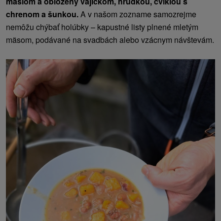
maslom a obložený vajíčkom, hrudkou, cviklou s
chrenom a šunkou.
A v našom zozname samozrejme
nemôžu chýbať holúbky – kapustné listy plnené mletým
mäsom, podávané na svadbách alebo vzácnym návštevám.