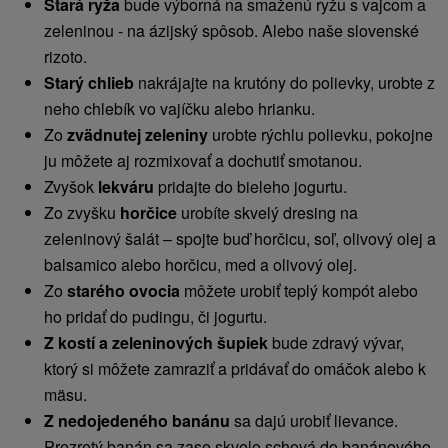
Stará ryža
bude výborná na smaženú ryžu s vajcom a
zeleninou - na ázijský spôsob. Alebo naše slovenské
rizoto.
Starý chlieb
nakrájajte na krutóny do polievky, urobte z
neho chlebík vo vajíčku alebo hrianku.
Zo
zvädnutej zeleniny
urobte rýchlu polievku, pokojne
ju môžete aj rozmixovať a dochutiť smotanou.
Zvyšok
lekváru
pridajte do bieleho jogurtu.
Zo zvyšku
horčice
urobíte skvelý dresing na
zeleninový šalát – spojte buď horčicu, soľ, olivový olej a
balsamico alebo horčicu, med a olivový olej.
Zo
starého ovocia
môžete urobiť teplý kompót alebo
ho pridať do pudingu, či jogurtu.
Z kostí a zeleninových šupiek
bude zdravý vývar,
ktorý si môžete zamraziť a pridávať do omáčok alebo k
mäsu.
Z nedojedeného banánu
sa dajú urobiť lievance.
Prezretý banán sa zase skvelo schová do banánového