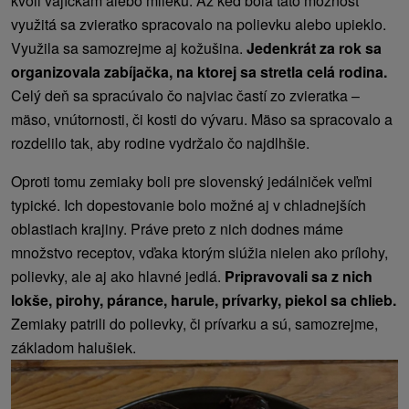
kvôli vajíčkam alebo mlieku. Až keď bola táto možnosť
využitá sa zvieratko spracovalo na polievku alebo upieklo.
Využila sa samozrejme aj kožušina.
Jedenkrát za rok sa
organizovala zabíjačka, na ktorej sa stretla celá rodina.
Celý deň sa spracúvalo čo najviac častí zo zvieratka –
mäso, vnútornosti, či kosti do vývaru. Mäso sa spracovalo a
rozdelilo tak, aby rodine vydržalo čo najdlhšie.
Oproti tomu zemiaky boli pre slovenský jedálniček veľmi
typické. Ich dopestovanie bolo možné aj v chladnejších
oblastiach krajiny. Práve preto z nich dodnes máme
množstvo receptov, vďaka ktorým slúžia nielen ako prílohy,
polievky, ale aj ako hlavné jedlá.
Pripravovali sa z nich
lokše, pirohy, párance, harule, prívarky, piekol sa chlieb.
Zemiaky patrili do polievky, či prívarku a sú, samozrejme,
základom halušiek.