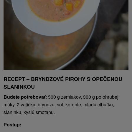
RECEPT – BRYNDZOVÉ PIROHY S OPEČENOU
SLANINKOU
Budete potrebovať:
500 g zemiakov, 300 g polohrubej
múky, 2 vajíčka, bryndzu, soľ, korenie, mladú cibuľku,
slaninku, kyslú smotanu.
Postup: