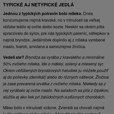
TYPICKÉ AJ NETYPICKÉ JEDLÁ
Jednou z typických potravín bolo mlieko.
Dnes
konzumujeme najmä kravské, no v minulosti sa veľkej
obľube tešilo aj ovčie alebo kozie. Neskôr sa okrem pitia
spracúvalo do syrov, pre nás typických pareníc, oštiepkov a
najmä bryndze. Jedálniček doplnilo aj z mlieka vyrobené
maslo, tvaroh, smotana a samozrejme žinčica.
Vedeli ste?
Bryndza sa vyrába z kravského a minimálne
50% ovčieho mlieka. Ide o mäkký, solený a miesený syr.
Okrem obľúbených bryndzových halušiek ju môžete použiť
aj do polievky (demikát) alebo do rôznych nátierok. Žinčica
je zase prevarená srvátka z ovčieho mlieka. Niekedy sa z
nej vyrábalo aj ovčie maslo. Na salašoch sa pila z črpákov,
slúžila aj ako liek pri žalúdočných a pľúcnych chorobách.
Mäso bolo v minulosti vzácne. Zvieratá sa chovali najmä