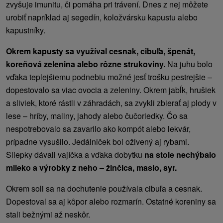
zvyšuje imunitu, či pomáha pri trávení. Dnes z nej môžete
urobiť napríklad aj segedín, koložvársku kapustu alebo
kapustníky.
Okrem kapusty sa využíval cesnak, cibuľa, špenát,
koreňová zelenina alebo rôzne strukoviny.
Na juhu bolo
vďaka teplejšiemu podnebiu možné jesť trošku pestrejšie –
dopestovalo sa viac ovocia a zeleniny. Okrem jabĺk, hrušiek
a sliviek, ktoré rástli v záhradách, sa zvykli zbierať aj plody v
lese – hríby, maliny, jahody alebo čučoriedky. Čo sa
nespotrebovalo sa zavarilo ako kompót alebo lekvár,
prípadne vysušilo. Jedálniček bol oživený aj rybami.
Sliepky dávali vajíčka a vďaka dobytku
na stole nechýbalo
mlieko a výrobky z neho – žinčica, maslo, syr.
Okrem soli sa na dochutenie používala cibuľa a cesnak.
Dopestoval sa aj kôpor alebo rozmarín. Ostatné koreniny sa
stali bežnými až neskôr.