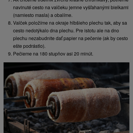
navinuté cesto na valčeku jemne vyšľahanými bielkami
(namiesto masla) a obalíme.
Valček položíme na okraje hlbšieho plechu tak, aby sa
cesto nedotýkalo dna plechu. Pre istotu ale na dno
plechu nezabudnite dať papier na pečenie (ak by cesto
ešte podrástlo).
Pečieme na 180 stupňov asi 20 minút.