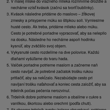
V malej miske do vlažného mlieka rozmrvíme droždie a
necháme vzísť kvások (začnú sa tvoriť bublinky).
Kvások následne pridáme do maslovo – žĺtkovej
zmesky a prisypeme múku so štipkou soli. Vymiesime
husté cesto. Ak treba, pridáme mlieko alebo múku.
Cesto je potrebné poriadne vypracovať, aby sa nelepilo
na dosku. Následne ho necháme aspoň hodinku
kysnúť, aby zväčšilo svoj objem.
Vykysnuté cesto rozdelíme na dve polovice. Každú
dlaňami vyšúľame do tvaru hada.
Valček poriadne potrieme maslom a začneme naň
cesto navíjať. Je potrebné začiatok trošku rukou
pritlačiť, aby sa nekĺzalo. Nezabúdajte cesto pri
navíjaní trošku naťahovať a koniec cesta založiť, aby sa
trdelník počas pečenia nerozvinul.
Trdelník dobre potrieme maslom a obalíme v cukre s
vanilkou, škoricou alebo orechmi (podľa chuti).
Ak chceme trdelník zvrchu krásne chrumkavý, potrieme