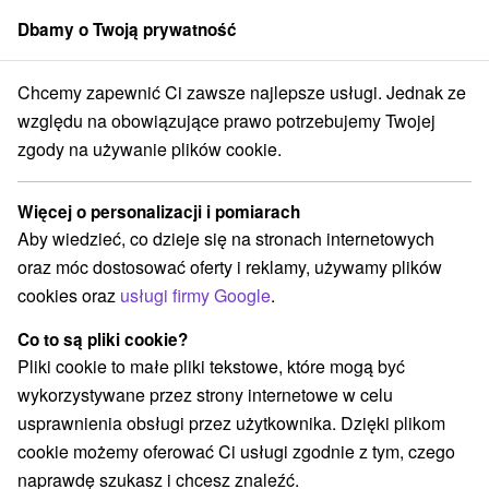
Dbamy o Twoją prywatność
członek grupy
Sorger
Chcemy zapewnić Ci zawsze najlepsze usługi. Jednak ze
Blog
Po Slovensku za gastronomickými zážitkami
względu na obowiązujące prawo potrzebujemy Twojej
PO SLOVENSKU ZA
zgody na używanie plików cookie.
GASTRONOMICKÝMI
Więcej o personalizacji i pomiarach
ZÁŽITKAMI
Aby wiedzieć, co dzieje się na stronach internetowych
oraz móc dostosować oferty i reklamy, używamy plików
cookies oraz
usługi firmy Google
.
Co to są pliki cookie?
Pliki cookie to małe pliki tekstowe, które mogą być
wykorzystywane przez strony internetowe w celu
usprawnienia obsługi przez użytkownika. Dzięki plikom
cookie możemy oferować Ci usługi zgodnie z tym, czego
naprawdę szukasz i chcesz znaleźć.