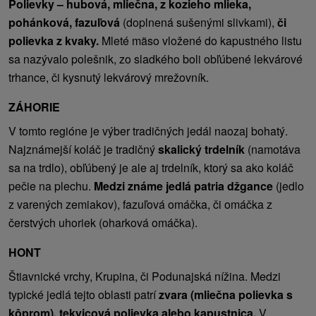
Polievky – hubová, mliečna, z kozieho mlieka,
pohánková, fazuľová
(doplnená sušenými slivkami),
či
polievka z kvaky.
Mleté mäso vložené do kapustného listu
sa nazývalo polešnik, zo sladkého boli obľúbené lekvárové
trhance, či kysnutý lekvárový mrežovník.
ZÁHORIE
V tomto regióne je výber tradičných jedál naozaj bohatý.
Najznámejší koláč je tradičný
skalický trdelník
(namotáva
sa na trdlo), obľúbený je ale aj trdelník, ktorý sa ako koláč
pečie na plechu.
Medzi známe jedlá patria džgance
(jedlo
z varených zemiakov), fazuľová omáčka, či omáčka z
čerstvých uhoriek (oharková omáčka).
HONT
Štiavnické vrchy, Krupina, či Podunajská nížina. Medzi
typické jedlá tejto oblasti patrí
zvara (mliečna polievka s
kôprom), tekvicová polievka alebo kapustnica.
V