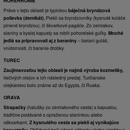
HOREHRONIE
Práve v tejto oblasti je typickou
báječná bryndzová
polievka (demikát).
Piekli sa bryndzovníky (kysnuté koláče
plnené bryndzou), či škvarkové pagáče. Zo zemiakov,
slaniny a kyslej kapusty sa robili pohorelské guľky.
Mnohé
jedlá sa pripravovali aj z baraniny
– baraní guláš,
vnútornosti, či baranie drobky.
TUREC
Zaujímavosťou tejto oblasti je najmä výroba kozmetiky,
liečivých olejov a ich následný predaj. Turčianske
olejkárstvo bolo známe až do Egypta, či Ruska.
ORAVA
Strapačky
(halušky zo zemiakového cesta) s kapustou,
tradične podávané s opraženou slaninkou alebo
oškvarkami.
Z kysnutého cesta sa piekli aj vynikajúce
kapustníky.
Obľúbené boli údené oštiepky alebo výrobky z