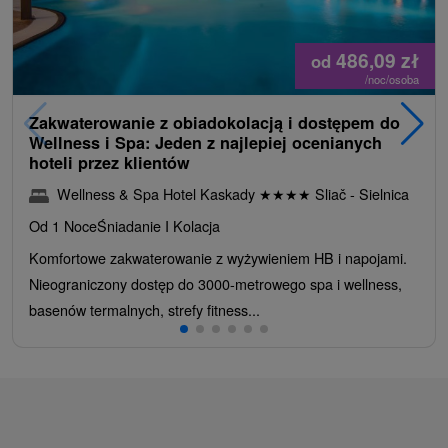
486,09
zł
od
/noc/osoba
Zakwaterowanie z obiadokolacją i dostępem do
Wellness i Spa: Jeden z najlepiej ocenianych
hoteli przez klientów
Wellness & Spa Hotel Kaskady
★
★
★
★
Sliač - Sielnica
Od 1 Noce
Śniadanie I Kolacja
Komfortowe zakwaterowanie z wyżywieniem HB i napojami.
Nieograniczony dostęp do 3000-metrowego spa i wellness,
basenów termalnych, strefy fitness...