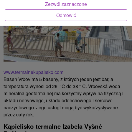
Zezwól zaznaczone
Odmówić
www.termalnekupalisko.com
Basen Vrbov ma 5 baseny, z których jeden jest bar, a
temperatura wynosi od 26 ° C do 38 ° C. Vrbovská woda
mineralna geotermalnej ma korzystny wpływ na fizyczną i
układu nerwowego, układu oddechowego i sercowo-
naczyniowego. Jego usługi mogą być wykorzystywane
przez cały rok.
Kąpielisko termalne Izabela Vyšné