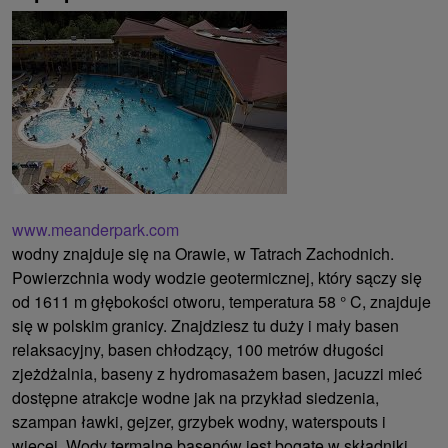
www.meanderpark.com
wodny znajduje się na Orawie, w Tatrach Zachodnich.
Powierzchnia wody wodzie geotermicznej, który sączy się
od 1611 m głębokości otworu, temperatura 58 ° C, znajduje
się w polskim granicy. Znajdziesz tu duży i mały basen
relaksacyjny, basen chłodzący, 100 metrów długości
zjeżdżalnia, baseny z hydromasażem basen, jacuzzi mieć
dostępne atrakcje wodne jak na przykład siedzenia,
szampan ławki, gejzer, grzybek wodny, waterspouts i
więcej. Wody termalne basenów jest bogate w składniki