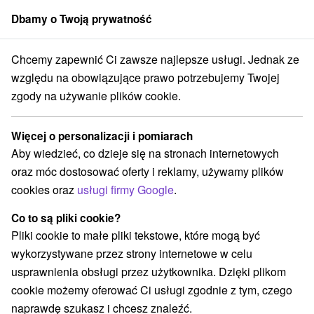
Dbamy o Twoją prywatność
członek grupy
Sorger
Chcemy zapewnić Ci zawsze najlepsze usługi. Jednak ze
Kąpieliska w Tatrach
względu na obowiązujące prawo potrzebujemy Twojej
zgody na używanie plików cookie.
Kąpieliska w Tatrach
Więcej o personalizacji i pomiarach
Tatry Wysokie
|
Filmy o Tatrach
|
Książki o Tatrach
|
Galeria
Aby wiedzieć, co dzieje się na stronach internetowych
zdjęć
|
Ośrodki narciarskie
|
Kolejka linowa w Tatrach
|
oraz móc dostosować oferty i reklamy, używamy plików
Baseny - parki wodne
|
Transport w Tatrach
|
Miasta i wsie
|
cookies oraz
usługi firmy Google
.
turystyka
|
Odwiedzenie zasady
|
jaskinia
|
rybołówstwo
|
Fauna
|
flora
|
Restauracje
|
hotele
Co to są pliki cookie?
Pliki cookie to małe pliki tekstowe, które mogą być
AquaCity
wykorzystywane przez strony internetowe w celu
usprawnienia obsługi przez użytkownika. Dzięki plikom
cookie możemy oferować Ci usługi zgodnie z tym, czego
naprawdę szukasz i chcesz znaleźć.