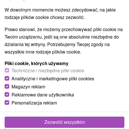
W dowolnym momencie możesz zdecydować, na jakie
rodzaje plików cookie chcesz zezwolić.
www.aquacity.sk/
AquaCity w Popradzie znajduje się, która ze względu na
Prawo stanowi, że możemy przechowywać pliki cookie na
położenie danego atrybutu zwanym bramą do Tatr
Twoim urządzeniu, jeśli są one absolutnie niezbędne do
Wysokich. AquaCity woda jest pompowana ze źródłem
działania tej witryny. Potrzebujemy Twojej zgody na
geotermalnego naturalnego i dostarczane do centrum przy
wszystkie inne rodzaje plików cookie.
około 49 ° C woda termalna zawiera ponad 20 minerałów i
ma lecznicze działanie na organizm. Podczas wizyty w
Pliki cookie, których używamy
parku wodnym znajdą Państwo baseny dla dzieci, baseny z
Techniczne i niezbędne pliki cookie
wieloma atrakcjami wodnymi, jacuzzi z hydromasażem,
Analityczne i marketingowe pliki cookies
zjeżdżalni, laser show, specjalne światła do chromoterapii.
Magazyn reklam
Możesz odwiedzić go codziennie od 08.oo do 21.oo godz.
Reklamowe dane użytkownika
Thermal Park
Personalizacja reklam
Zezwolić wszystkim