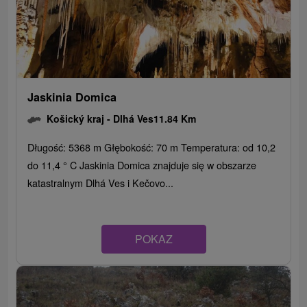
Jaskinia Domica
Košický kraj -
Dlhá Ves
11.84 Km
Długość: 5368 m Głębokość: 70 m Temperatura: od 10,2
do 11,4 ° C Jaskinia Domica znajduje się w obszarze
katastralnym Dlhá Ves i Kečovo...
POKAZ