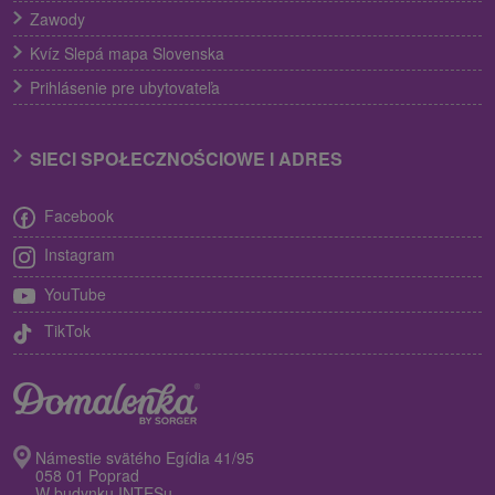
Zawody
Kvíz Slepá mapa Slovenska
Prihlásenie pre ubytovateľa
SIECI SPOŁECZNOŚCIOWE I ADRES
Facebook
Instagram
YouTube
TikTok
Námestie svätého Egídia 41/95
058 01 Poprad
W budynku INTESu