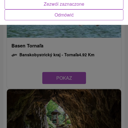
Zezwól zaznaczone
Odmówić
Basen Tornaľa
Banskobystrický kraj -
Tornaľa
4.92 Km
POKAZ