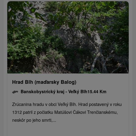
Hrad Blh (maďarsky Balog)
Banskobystrický kraj -
Veľký Blh
15.44 Km
Zrúcanina hradu v obci Veľký Blh. Hrad postavený v roku
1312 patril z počiatku Matúšovi Čákovi Trenčianskému,
neskôr po jeho smrti,...