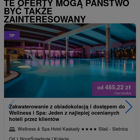
TE OFERTY MOGĄ PAŃSTWO
BYĆ TAKŻE
ZAINTERESOWANY
TIP
485,22
zł
od
/noc/osoba
Zakwaterowanie z obiadokolacją i dostępem do
Wellness i Spa: Jeden z najlepiej ocenianych
hoteli przez klientów
Wellness & Spa Hotel Kaskady
★
★
★
★
Sliač - Sielnica
Od 1 Noce
Śniadanie I Kolacja