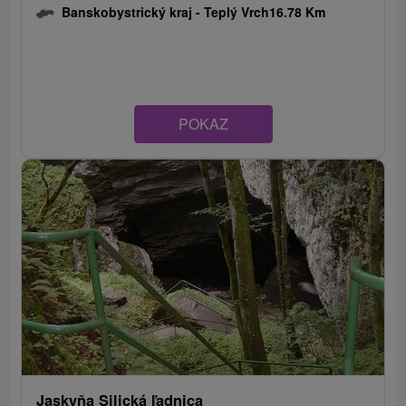
Banskobystrický kraj -
Teplý Vrch
16.78 Km
POKAZ
Jaskyňa Silická ľadnica