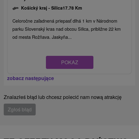
Košický kraj -
Silica
17.78 Km
Celoročne zaľadnená priepasť dlhá 1 km v Národnom
parku Slovenský kras nad obcou Silica, približne 22 km
od mesta Rožňava. Jaskyňa...
POKAZ
zobacz następujące
Znalazłeś błąd lub chcesz polecić nam nową atrakcję
Zgłoś błąd