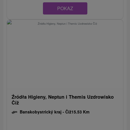
POKAZ
Źródła Higieny, Neptun i Themis Uzdrowisko
Číž
Banskobystrický kraj -
Číž
15.53 Km