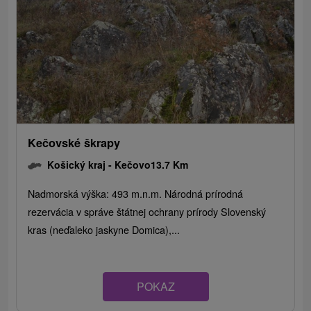
Kečovské škrapy
Košický kraj -
Kečovo
13.7 Km
Nadmorská výška: 493 m.n.m. Národná prírodná
rezervácia v správe štátnej ochrany prírody Slovenský
kras (neďaleko jaskyne Domica),...
POKAZ