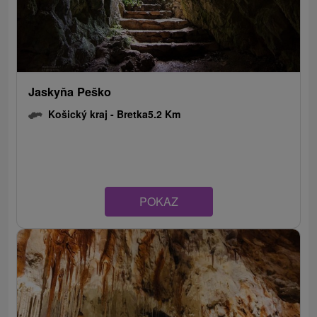
Jaskyňa Peško
Košický kraj -
Bretka
5.2 Km
POKAZ