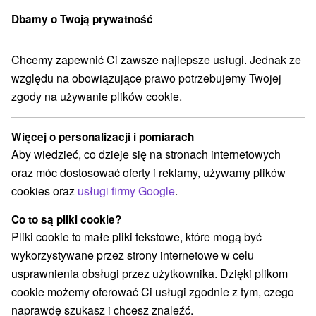
Dbamy o Twoją prywatność
członek grupy
Sorger
Chcemy zapewnić Ci zawsze najlepsze usługi. Jednak ze
cje turystyczne
Stredné Slovensko
Banskobystrický kraj
Gemer
względu na obowiązujące prawo potrzebujemy Twojej
zgody na używanie plików cookie.
Atrakcje turystyczne Gemer a v
okolí
Więcej o personalizacji i pomiarach
Aby wiedzieć, co dzieje się na stronach internetowych
oraz móc dostosować oferty i reklamy, używamy plików
cookies oraz
usługi firmy Google
.
Wdzięki kobiece Blisko
Co to są pliki cookie?
Pliki cookie to małe pliki tekstowe, które mogą być
wykorzystywane przez strony internetowe w celu
usprawnienia obsługi przez użytkownika. Dzięki plikom
cookie możemy oferować Ci usługi zgodnie z tym, czego
naprawdę szukasz i chcesz znaleźć.