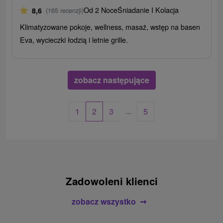
Od 2 Noce
Śniadanie I Kolacja
8,6
(165 recenzji)
Klimatyzowane pokoje, wellness, masaż, wstęp na basen
Eva, wycieczki łodzią i letnie grille.
zobacz następujące
...
1
2
3
5
Zadowoleni klienci
zobacz wszystko