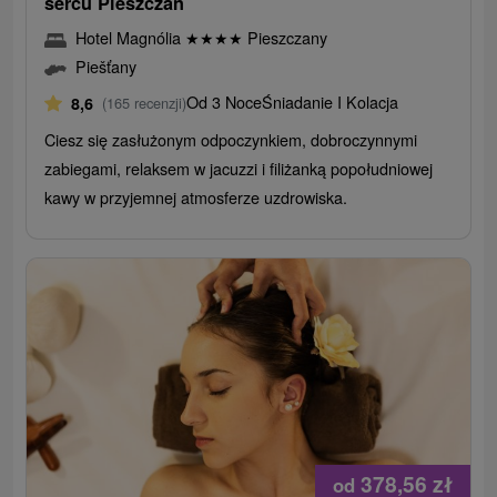
sercu Pieszczan
Hotel Magnólia
★
★
★
★
Pieszczany
Piešťany
Od 3 Noce
Śniadanie I Kolacja
8,6
(165 recenzji)
Ciesz się zasłużonym odpoczynkiem, dobroczynnymi
zabiegami, relaksem w jacuzzi i filiżanką popołudniowej
kawy w przyjemnej atmosferze uzdrowiska.
378,56
zł
od