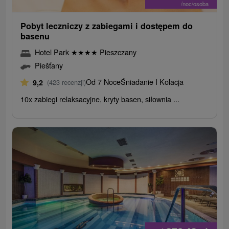
/noc/osoba
Pobyt leczniczy z zabiegami i dostępem do
basenu
Hotel Park
★
★
★
★
Pieszczany
Piešťany
Od 7 Noce
Śniadanie I Kolacja
9,2
(423 recenzji)
10x zabiegi relaksacyjne, kryty basen, siłownia ...