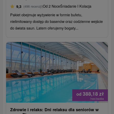
Od 2 Noce
Śniadanie I Kolacja
9,3
(496 recenzji)
Pakiet obejmuje wyżywienie w formie bufetu,
nielimitowany dostęp do basenów oraz codzienne wejście
do świata saun. Latem oferujemy bogaty...
388,18
zł
od
/noc/osoba
Zdrowie i relaks: Dni relaksu dla seniorów w