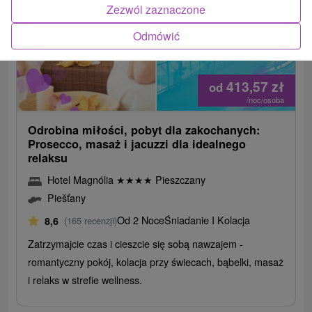
Zezwól zaznaczone
Odmówić
413,57
zł
od
/noc/osoba
Odrobina miłości, pobyt dla zakochanych:
Prosecco, masaż i jacuzzi dla idealnego
relaksu
Hotel Magnólia
★
★
★
★
Pieszczany
Piešťany
Od 2 Noce
Śniadanie I Kolacja
8,6
(165 recenzji)
Zatrzymajcie czas i cieszcie się sobą nawzajem -
romantyczny pokój, kolacja przy świecach, bąbelki, masaż
i relaks w strefie wellness.