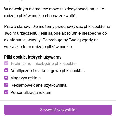
zZapomniałem hasła
W dowolnym momencie możesz zdecydować, na jakie
rodzaje plików cookie chcesz zezwolić.
Najlepiej sprzedające
Prawo stanowi, że możemy przechowywać pliki cookie na
Twoim urządzeniu, jeśli są one absolutnie niezbędne do
działania tej witryny. Potrzebujemy Twojej zgody na
Wsie i miasta
wszystkie inne rodzaje plików cookie.
Piešťany
(30)
Dunajská Streda
(8)
Pliki cookie, których używamy
Techniczne i niezbędne pliki cookie
NAJTAŃSZE
NA PODSTAWIE OCENY
NAJDROŻSZE
Analityczne i marketingowe pliki cookies
Magazyn reklam
Reklamowe dane użytkownika
zobacz poprzedni
Personalizacja reklam
Zezwolić wszystkim