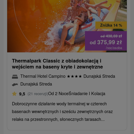
Zniżka 14 %
438,69
zł
od
375,99
zł
od
/noc/osoba
Thermalpark Classic z obiadokolacją i
wejściem na baseny kryte i zewnętrzne
Thermal Hotel Campino
★
★
★
★
Dunajská Streda
Dunajská Streda
Od 2 Noce
Śniadanie I Kolacja
9,5
(21 recenzji)
Dobroczynne działanie wody termalnej w czterech
basenach wewnętrznych i sześciu zewnętrznych oraz
relaks na przestronnych, słonecznych tarasach...