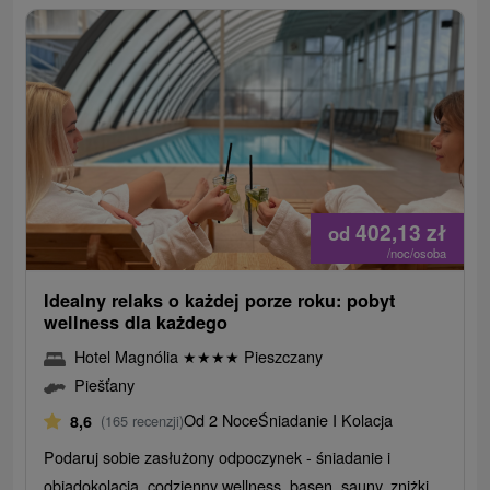
402,13
zł
od
/noc/osoba
Idealny relaks o każdej porze roku: pobyt
wellness dla każdego
Hotel Magnólia
★
★
★
★
Pieszczany
Piešťany
Od 2 Noce
Śniadanie I Kolacja
8,6
(165 recenzji)
Podaruj sobie zasłużony odpoczynek - śniadanie i
obiadokolacja, codzienny wellness, basen, sauny, zniżki