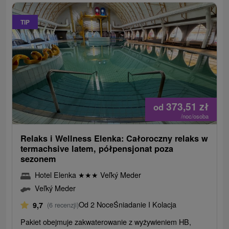
TIP
373,51
zł
od
/noc/osoba
Relaks i Wellness Elenka: Całoroczny relaks w
termachsive latem, półpensjonat poza
sezonem
Hotel Elenka
★
★
★
Veľký Meder
Veľký Meder
Od 2 Noce
Śniadanie I Kolacja
9,7
(6 recenzji)
Pakiet obejmuje zakwaterowanie z wyżywieniem HB,