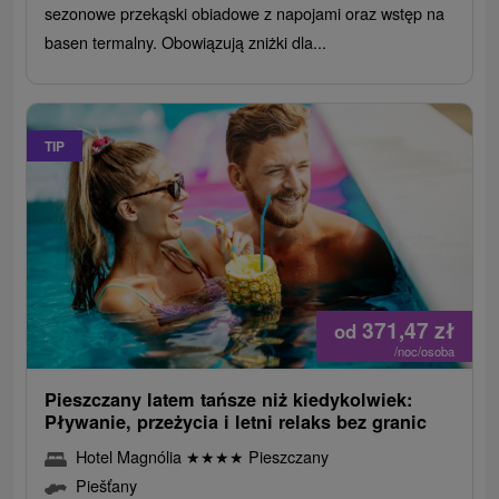
sezonowe przekąski obiadowe z napojami oraz wstęp na
basen termalny. Obowiązują zniżki dla...
TIP
371,47
zł
od
/noc/osoba
Pieszczany latem tańsze niż kiedykolwiek:
Pływanie, przeżycia i letni relaks bez granic
Hotel Magnólia
★
★
★
★
Pieszczany
Piešťany