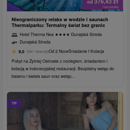
376,43
zł
od
/noc/osoba
Nieograniczony relaks w wodzie i saunach
Thermalparku: Termalny świat bez granic
Hotel Therma Nea
★
★
★
★
Dunajská Streda
Dunajská Streda
Od 2 Noce
Śniadanie I Kolacja
9,0
(341 recenzji)
Pobyt na Żytniej Ostrowie z noclegiem, śniadaniem i
kolacją w indonezyjskiej restauracji. Bezpłatny wstęp do
basenu i świata saun oraz wstęp...
TIP