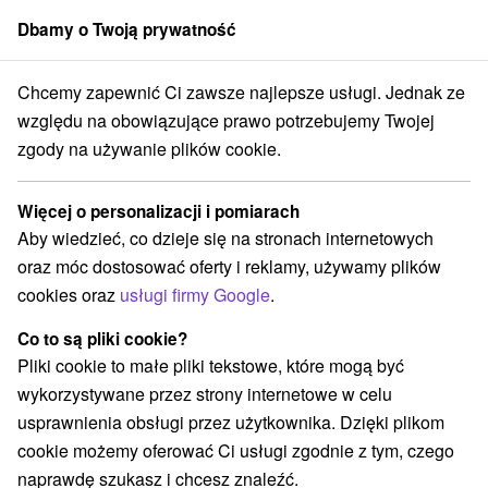
Dbamy o Twoją prywatność
członek grupy
Sorger
Chcemy zapewnić Ci zawsze najlepsze usługi. Jednak ze
ć kartą Edenred, Gusto, DOXX, Benefit Management
Trnavský kraj
względu na obowiązujące prawo potrzebujemy Twojej
zgody na używanie plików cookie.
Luksusowe voucher Pobytów
Rekreacyjnych - płatność kartą
Więcej o personalizacji i pomiarach
Edenred, Gusto, DOXX, Benefit
Aby wiedzieć, co dzieje się na stronach internetowych
Management Trnavský kraj
oraz móc dostosować oferty i reklamy, używamy plików
cookies oraz
usługi firmy Google
.
E-mail
Co to są pliki cookie?
Pliki cookie to małe pliki tekstowe, które mogą być
wykorzystywane przez strony internetowe w celu
Hasło
usprawnienia obsługi przez użytkownika. Dzięki plikom
cookie możemy oferować Ci usługi zgodnie z tym, czego
naprawdę szukasz i chcesz znaleźć.
WITAĆ ŚPIEWEM