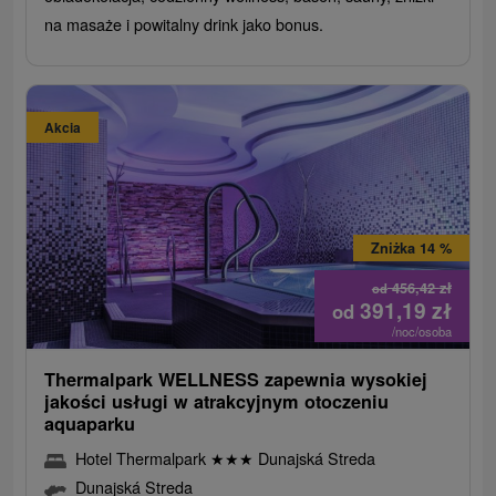
na masaże i powitalny drink jako bonus.
Akcia
Zniżka 14 %
456,42
zł
od
391,19
zł
od
/noc/osoba
Thermalpark WELLNESS zapewnia wysokiej
jakości usługi w atrakcyjnym otoczeniu
aquaparku
Hotel Thermalpark
★
★
★
Dunajská Streda
Dunajská Streda