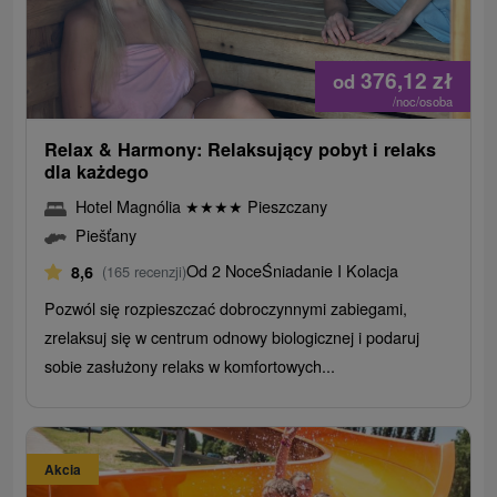
376,12
zł
od
/noc/osoba
Relax & Harmony: Relaksujący pobyt i relaks
dla każdego
Hotel Magnólia
★
★
★
★
Pieszczany
Piešťany
Od 2 Noce
Śniadanie I Kolacja
8,6
(165 recenzji)
Pozwól się rozpieszczać dobroczynnymi zabiegami,
zrelaksuj się w centrum odnowy biologicznej i podaruj
sobie zasłużony relaks w komfortowych...
Akcia