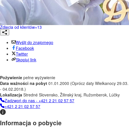
Zdjęcia od klientów
+13
Wyślij do znajomego
Facebook
Twitter
Skopiuj link
Pożywienie
pełne wyżywienie
Data ważności na pobyt
01.01.2000 (Oprócz daty Wielkanocy 29.03.
- 04.02.2018.)
Lokalizacja
Stredné Slovensko, Žilinský kraj, Ružomberok, Lúčky
Zadzwoń do nas - +421 2 21 02 57 57
+421 2 21 02 57 57
Informacja o pobycie