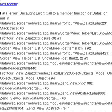
·
629 recenzji
Dzieci do 5,99 lat bezpłatnie dieta, brak łóżek, nieograniczony
Fatal error
: Uncaught Error: Call to a member function getData() on
dostęp do basenów.
null in
Dzieci od 6 do 12,99 lat jest w cenę zakwaterowania, pełne
/data/web/sorger.web/web/app/library/Profitour/View/Zajazd.php:231
wyżywienie, skonsultować się z lekarzem, 1 procedura dzienne,
Stack trace: #0
nieograniczony dostęp do basenów.
/data/web/sorger.web/web/app/library/Sorger/View/Helper/List/ShowMo
Ceny - Suplementy
Profitour_View_Zajazd::{closure}(0) #1
/data/web/sorger.web/web/app/library/Sorger/View/Helper/List/ShowMo
Płatna na miejscu po przyjeździe w recepcji.
Sorger_View_Helper_List_ShowMore->getItemsHtml() #2
/data/web/sorger.web/web/app/library/Profitour/View/Zajazd.php(421):
lokalna opłata 1,50 € / osoba / noc
Sorger_View_Helper_List_ShowMore->getHtml(2, 2) #3
/data/web/sorger.web/web/app/modules/objects/views/scripts/view/detai
bath-header.phtml(440):
Profitour_View_Zajazd::renderZajazdListV2(Object(Objects_Model_Obj
Object(Objects_Model_Object)) #4
/data/web/sorger.web/web/app/library/Zend/View.php(108):
include('/data/web/sorge...') #5
/data/web/sorger.web/web/app/library/Zend/View/Abstract.php(888):
Zend_View->_run('/data/web/sorge...') #6
/data/web/sorger.web/web/app/modules/objects/views/scripts/view/detai
stay.phtml(104): Zend_View_Abstract->re in