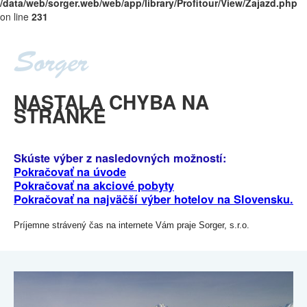
/data/web/sorger.web/web/app/library/Profitour/View/Zajazd.php
on line
231
NASTALA CHYBA NA
STRÁNKE
Skúste výber z nasledovných možností:
Pokračovať na úvode
Pokračovať na akciové pobyty
Pokračovať na najväčší výber hotelov na Slovensku.
Príjemne strávený čas na internete Vám praje Sorger, s.r.o.