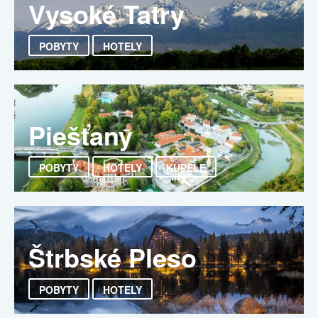
Vysoké Tatry
POBYTY
HOTELY
Piešťany
POBYTY
HOTELY
KÚPELE
Štrbské Pleso
POBYTY
HOTELY