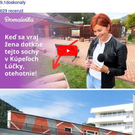
9,1
doskonały
·
629 recenzji