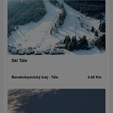
na miejscu
pokój zabaw dla dzieci w hotelu i restauracji
empirycznej Tálska Basta
A dodatkowo:
- jezioro z odkrytego basenu i plaży siatkówka
- ścieżka Kneippa w lesie - różne strefy masażu na
krążenie krwi w nogach
- klimatoterapia - uzdrowienie spacery
- bliskość atrakcji turystycznych, takich jak Bystriańska
Ski Tále
jaskinia martwych nietoperzy, Ciernohronska kolejowe,
Forestry muzeum Vydrovo, jezioro Krpáčovo, szlaków
Banskobystrický kraj -
Tále
0.85 Km
turystycznych, ciuchci Tisovec - Zbojská
- autobusy cykl i tour bus
- nowe trasy i zajęcia letnie w obszarze Chopok JUH -
Rocky Mountain Bike World, wózki górskich,
Drakopark