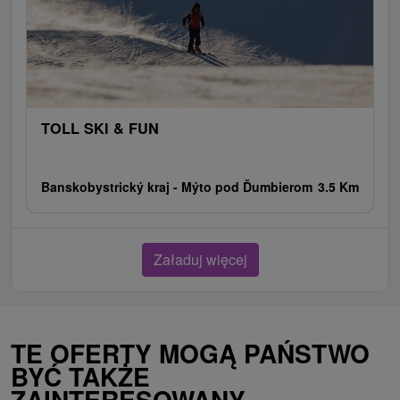
TOLL SKI & FUN
Banskobystrický kraj -
Mýto pod Ďumbierom
3.5 Km
Załaduj więcej
TE OFERTY MOGĄ PAŃSTWO
BYĆ TAKŻE
ZAINTERESOWANY