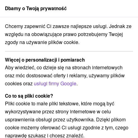
Dbamy o Twoją prywatność
członek grupy
Sorger
Chcemy zapewnić Ci zawsze najlepsze usługi. Jednak ze
trický kraj
Tále
Hotel Partizan **** Tale
Lato w górach z ferajny
względu na obowiązujące prawo potrzebujemy Twojej
zgody na używanie plików cookie.
Lato w górach z ferajny
Oferta wygasła! Wybierz poniżej z aktualnych ofert.
Więcej o personalizacji i pomiarach
Hotel Partizan
★
★
★
★
Tale
Tále
Aby wiedzieć, co dzieje się na stronach internetowych
oraz móc dostosować oferty i reklamy, używamy plików
Wybierz datę
cookies oraz
usługi firmy Google
.
Co to są pliki cookie?
Pliki cookie to małe pliki tekstowe, które mogą być
Przejdź do lokalizacji
wykorzystywane przez strony internetowe w celu
usprawnienia obsługi przez użytkownika. Dzięki plikom
Urządzenie jest obecnie zamknięty z naszą ofertą!
cookie możemy oferować Ci usługi zgodnie z tym, czego
9,6
doskonały
9 recenzji
·
naprawdę szukasz i chcesz znaleźć.