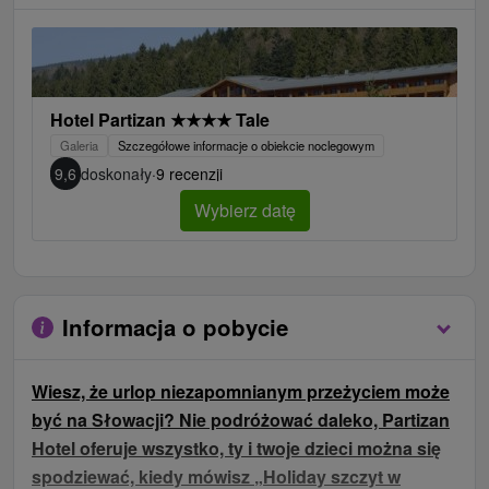
Hotel Partizan
★
★
★
★
Tale
Galeria
Szczegółowe informacje o obiekcie noclegowym
9,6
doskonały
·
9 recenzji
Wybierz datę
Informacja o pobycie
Wiesz, że urlop niezapomnianym przeżyciem może
być na Słowacji? Nie podróżować daleko, Partizan
Hotel oferuje wszystko, ty i twoje dzieci można się
spodziewać, kiedy mówisz „Holiday szczyt w