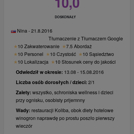
10,0
apartamentach w materace piankowe pamięci Ortosen
- śniadanie z kolacją - śniadanie bogaty bufet z
DOSKONAŁY
biokútikom i specjalności z mistrzem kuchni zbliżającej
się przed gośćmi, podwieczorek - filiżanka kawy lub
Nina - 21.8.2016
herbaty z dodatkami słodycze z miejscowym hotelu,
Tłumaczenie z Tłumaczem Google
wybór kolacji z menu dla smakoszy 4 dań w miłej
★
10 Zakwaterowanie
★
7.5 Abordaż
restauracji, polowanie restauracja z kominkiem
★
10 Personel
★
10 Czystość
★
10 Sąsiedztwo
- darmowy dostęp do wyłącznego charakteru centrum
★
10 Lokalizacja
★
10 Stosunek ceny do jakości
odnowy biologicznej o powierzchni 1760 m2- Aqua &
Odwiedził w okresie:
13.08 - 15.08.2016
Kids basenu z przeciwprądem i waterspouts,
Liczba osób dorosłych / dzieci:
2/1
wspaniały świat wodny mrówek FERDA i sól Spring
wyłącznym Vital & Świat saun z przeglądowy
Zalety:
wszystko, schroniska wellness i dzieci
relaksacyjne w godzinach otwarcia
przy ognisku, osobisty prijemnny
- bezpłatny wstęp do Aqua i dzieci z jacuzzi i basenie
Wady:
restauracji Koliba, obok diety hotelowe
solankowym Codziennie od 7:00 do 10:00 pm.
winogron naprawdę po prostu poszło pierwszy
- szlafrok i spa kapcie podczas pobytu
wieczór
- tor przeszkód Mravenisko Ferda Mravec dzieci