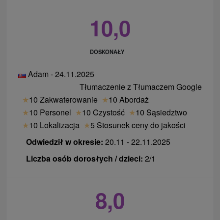
Domek
10,0
Domek
Domek
Zmierzch
Lux
Ob
Świt
Solstice
dwupoziomowy
z
dw
nocy
Cena /
price / 4
z kominkiem
kominkiem
z 
DOSKONAŁY
4
osoby
cena / 4 osób
cena / 4
ce
osoby
Adam - 24.11.2025
osób
Tłumaczenie z Tłumaczem Google
1779.00
1524.00
4
1633.00 €
1633.00 €
★
10 Zakwaterowanie
★
10 Abordaż
€
€
★
10 Personel
★
10 Czystość
★
10 Sąsiedztwo
2176.00
1876.00
★
10 Lokalizacja
★
5 Stosunek ceny do jakości
5
2004.00 €
2004.00 €
€
€
Odwiedził w okresie:
20.11 - 22.11.2025
2440.00
2102.00
6
2246.00 €
2246.00 €
Liczba osób dorosłych / dzieci:
2/1
€
€
2845.00
2451.00
7
2619.00 €
2619.00 €
8,0
€
€
4545.00
4350,00
13
4642.00 €
4642.00 €