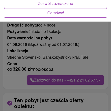
Zezwól zaznaczone
Odmówić
Długość pobytu
od 4 noce
Pożywienie
śniadanie i kolacja
Data ważności na pobyt
04.09.2016 (Bądź ważny od 01.07.2016.)
Lokalizacja
Stredné Slovensko, Banskobystrický kraj, Tále
Cena
326,80
zł
/noc/osoba
od
Zadzwoń do nas - +421 2 21 02 57 57
Ten pobyt jest częścią oferty
obiektu: