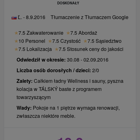
€
€
DOSKONAŁY
* - nie ma dodatkowego łóżka
Ľ. - 8.9.2016
Tłumaczenie z Tłumaczem Google
ważny w pokoju zajmowanym przez dwie osoby
dorosłe.
★
7.5 Zakwaterowanie
★
7.5 Abordaż
Dzieci do 2,99 lat są darmowe (zawarte w
★
10 Personel
★
7.5 Czystość
★
7.5 Sąsiedztwo
podstawowych usług pakietowych).
★
7.5 Lokalizacja
★
7.5 Stosunek ceny do jakości
Dzieci w wieku od 3 do 11,99 lat na dostawce 12 € /
Odwiedził w okresie:
30.08 - 02.09.2016
dzień (bezpłatny dla podstawowych usług zawartych w
pakiecie).
Liczba osób dorosłych / dzieci:
2/0
Dzieci od 12 do 17,99 lat na dostawce 39 € / dzień
Zalety:
Całkiem ładny Wellness i sauny, pyszna
(bez podstawowych usług zawartych w pakiecie).
kolacja w TÁLSKÝ baste z programem
Osoby od 18 do 99 lat na dostawce 75 € / noc
towarzyszącym
(wszystkie usługi pakiet wliczone w cenę).
Wady:
Pokoje na 1 piętrze wymaga renowacji,
Pobyt obejmuje
zwłaszcza niektóre meble.
- welcome drink - kieliszek szampana lub soku
owocowego po przyjeździe
- zakwaterowanie w stylowych pokojach i