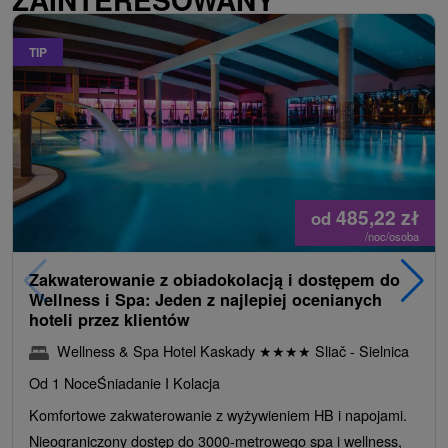
TIP
485,22
zł
od
/noc/osoba
Zakwaterowanie z obiadokolacją i dostępem do
Wellness i Spa: Jeden z najlepiej ocenianych
hoteli przez klientów
Wellness & Spa Hotel Kaskady
★
★
★
★
Sliač - Sielnica
Od 1 Noce
Śniadanie I Kolacja
Komfortowe zakwaterowanie z wyżywieniem HB i napojami.
Nieograniczony dostęp do 3000-metrowego spa i wellness,