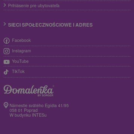
Prihlásenie pre ubytovateľa
SIECI SPOŁECZNOŚCIOWE I ADRES
Facebook
Instagram
YouTube
TikTok
Námestie svätého Egídia 41/95
058 01 Poprad
W budynku INTESu