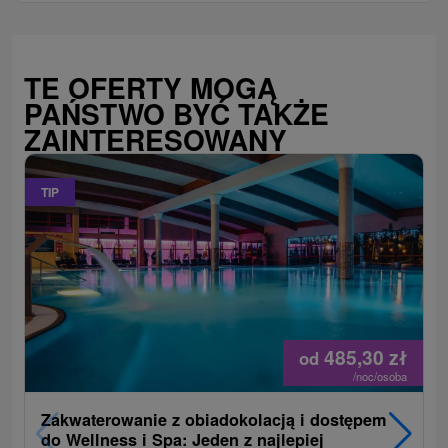
TE OFERTY MOGĄ
PAŃSTWO BYĆ TAKŻE
ZAINTERESOWANY
TIP
485,30
zł
od
/noc/osoba
Zakwaterowanie z obiadokolacją i dostępem
do Wellness i Spa: Jeden z najlepiej