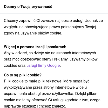
Dbamy o Twoją prywatność
członek grupy
Sorger
Chcemy zapewnić Ci zawsze najlepsze usługi. Jednak ze
chodné Slovensko
Prešovský kraj
Snina
Park historyczny Snina
względu na obowiązujące prawo potrzebujemy Twojej
zgody na używanie plików cookie.
Park historyczny Snina
Więcej o personalizacji i pomiarach
Wyświetl stronę internetową
Przejdź do
Aby wiedzieć, co dzieje się na stronach internetowych
oraz móc dostosować oferty i reklamy, używamy plików
cookies oraz
usługi firmy Google
.
+421 57 756 18 21
info@snina.sk
Co to są pliki cookie?
Facebook
Pliki cookie to małe pliki tekstowe, które mogą być
wykorzystywane przez strony internetowe w celu
Opinii Google
usprawnienia obsługi przez użytkownika. Dzięki plikom
Sládkovičova
GPS:
cookie możemy oferować Ci usługi zgodnie z tym, czego
069 01 Snina
N +48° 59' 4.41''
naprawdę szukasz i chcesz znaleźć.
E +22° 8' 50.14''