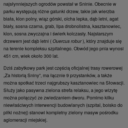
najsłynniejszych ogrodów powstał w Sninie. Obecnie w
parku występują różne gatunki drzew, takie jak wierzba
biała, klon polny, wiąz górski, olcha lepka, dąb letni, agat
biały, sosna czarna, grab, lipa drobnolistna, kasztanowiec,
klon, sosna zwyczajna i świerk kolczasty. Najstarszym
drzewem jest dąb letni (
Ouercus robur
), który znajduje się
na terenie kompleksu szpitalnego. Obwód jego pnia wynosi
451 cm, wiek około 300 lat.
Dziś zabytkowy park jest częścią oficjalnej trasy rowerowej
„Za historią Sniny”, ma łącznie 9 przystanków, a także
można spotkać trzeci najgrubszy kasztanowiec na Słowacji.
Służy jako pasywna zielona strefa relaksu, a jego wizytę
można połączyć ze zwiedzaniem dworu. Pomimo kilku
niewłaściwych interwencji budowlanych (szpital, boisko do
piłki nożnej) stanowi kompletny zielony masyw pośrodku
aglomeracji miejskiej.