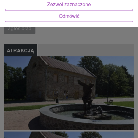
Bukovské vrchy
Zezwól zaznaczone
Znalazłeś błąd lub chcesz polecić nam nową atrakcję
Odmówić
Zgłoś błąd
ATRAKCJĄ