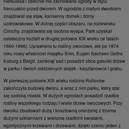
Herkulesa i obecnie nie zachowane ogrody w stylu
francuskim przed dworem. W ogrodzie z małym dworkiem
znajdował się staw, kamienny domek i domy
uzdrowiskowe. W dolnej części obszaru, na rozlewisku
Cirochy, znajdowała się osobna wyspa. Park uzyskał
ostateczny kształt w drugiej połowie XIX wieku (w latach
1860-1866). Uprawiano tu rośliny owocowe, ale po 1874
roku nowy właściciel majątku Snin, Eugen Sachsen Gotha
Koburg z Belgii, zamknął sad i posadził obce gatunki drzew
w parku i dwóch oddzielnych alejek - kasztanowca i grabu.
W pierwszej połowie XIX wieku rodzina Rollovów
zakończyła budowę dworu, a wraz z nim parku, który stał
się ozdobą miasta. W dużych ogrodach posadzili rzadkie
rośliny wszelkiego rodzaju i wiele drzew owocowych. Przy
dworku zbudowali dużą i kosztowną oranżerię z trzema
dużymi szklarniami z wieloma rzadkimi kwiatami,
egzotycznymi krzewami i drzewami, dzięki czemu jeden z